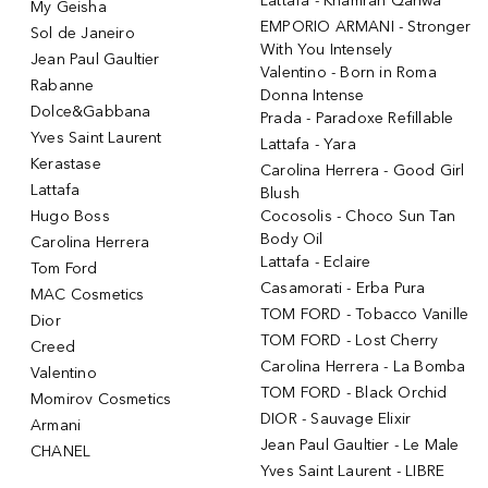
Lattafa - Khamrah Qahwa
My Geisha
EMPORIO ARMANI - Stronger
Sol de Janeiro
With You Intensely
Jean Paul Gaultier
Valentino - Born in Roma
Rabanne
Donna Intense
Dolce&Gabbana
Prada - Paradoxe Refillable
Yves Saint Laurent
Lattafa - Yara
Kerastase
Carolina Herrera - Good Girl
Lattafa
Blush
Hugo Boss
Cocosolis - Choco Sun Tan
Body Oil
Carolina Herrera
Lattafa - Eclaire
Tom Ford
Casamorati - Erba Pura
MAC Cosmetics
TOM FORD - Tobacco Vanille
Dior
TOM FORD - Lost Cherry
Creed
Carolina Herrera - La Bomba
Valentino
TOM FORD - Black Orchid
Momirov Cosmetics
DIOR - Sauvage Elixir
Armani
Jean Paul Gaultier - Le Male
CHANEL
Yves Saint Laurent - LIBRE