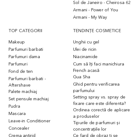
Sol de Janeiro - Cheirosa 62
Armani - Power of You
Armani - My Way
TOP CATEGORII
TENDINȚE COSMETICE
Makeup
Unghii cu gel
Parfumuri barbati
Ulei de ricin
Parfumuri dama
Niacinamide
Parfumuri
Cum să îți faci manichiura
French acasă
Fond de ten
Gua Sha
Parfumuri barbati -
Ghid pentru verificarea
Aftershave
parfumului
Palete machiaj
Setting spray vs. spray de
Set pensule machiaj
fixare care este diferenta?
Pudra
Ordinea corectă de aplicare
Mascara
a produselor
Leave-in Conditioner
Tipurile de parfumuri și
Concealer
concentrațiile lor
Crema antirid
Ce fard de obraz ți se