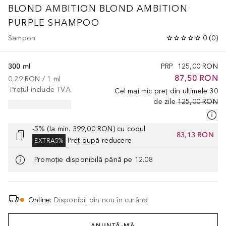
BLOND AMBITION
BLOND AMBITION
PURPLE SHAMPOO
Sampon
0
(
0
)
300 ml
PRP
125,00 RON
87,50 RON
0,29 RON
 / 
1
ml
Prețul include TVA
Cel mai mic preț din ultimele 30
de zile
125,00 RON
-5% (la min. 399,00 RON) cu codul
83,13 RON
Preț după reducere
EXTRA5%
Promoție disponibilă până pe 12.08
Online
:
Disponibil din nou în curând
ANUNȚĂ-MĂ