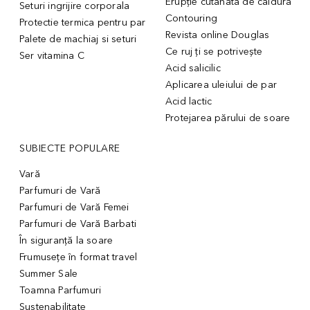
Erupție cutanată de căldură
Seturi ingrijire corporala
Contouring
Protectie termica pentru par
Revista online Douglas
Palete de machiaj si seturi
Ce ruj ți se potrivește
Ser vitamina C
Acid salicilic
Aplicarea uleiului de par
Acid lactic
Protejarea părului de soare
SUBIECTE POPULARE
Vară
Parfumuri de Vară
Parfumuri de Vară Femei
Parfumuri de Vară Barbati
În siguranță la soare
Frumusețe în format travel
Summer Sale
Toamna Parfumuri
Sustenabilitate