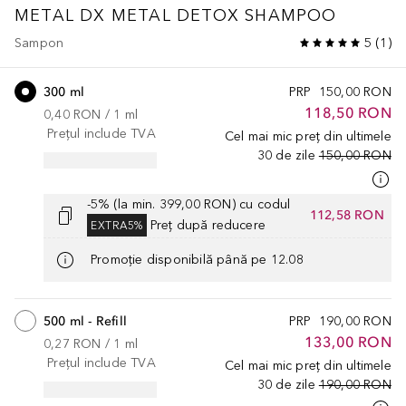
METAL DX
METAL DETOX SHAMPOO
Sampon
5
(
1
)
300 ml
PRP
150,00 RON
118,50 RON
0,40 RON
 / 
1
ml
Prețul include TVA
Cel mai mic preț din ultimele
30 de zile
150,00 RON
-5% (la min. 399,00 RON) cu codul
112,58 RON
Preț după reducere
EXTRA5%
Promoție disponibilă până pe 12.08
500 ml - Refill
PRP
190,00 RON
133,00 RON
0,27 RON
 / 
1
ml
Prețul include TVA
Cel mai mic preț din ultimele
30 de zile
190,00 RON