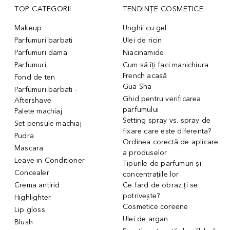
TOP CATEGORII
TENDINȚE COSMETICE
Makeup
Unghii cu gel
Parfumuri barbati
Ulei de ricin
Parfumuri dama
Niacinamide
Parfumuri
Cum să îți faci manichiura
French acasă
Fond de ten
Gua Sha
Parfumuri barbati -
Ghid pentru verificarea
Aftershave
parfumului
Palete machiaj
Setting spray vs. spray de
Set pensule machiaj
fixare care este diferenta?
Pudra
Ordinea corectă de aplicare
Mascara
a produselor
Leave-in Conditioner
Tipurile de parfumuri și
Concealer
concentrațiile lor
Crema antirid
Ce fard de obraz ți se
potrivește?
Highlighter
Cosmetice coreene
Lip gloss
Ulei de argan
Blush