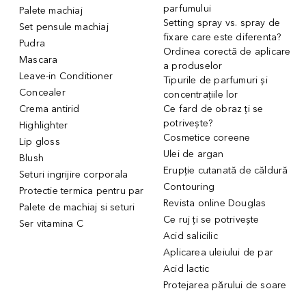
parfumului
Palete machiaj
Setting spray vs. spray de
Set pensule machiaj
fixare care este diferenta?
Pudra
Ordinea corectă de aplicare
Mascara
a produselor
Leave-in Conditioner
Tipurile de parfumuri și
Concealer
concentrațiile lor
Crema antirid
Ce fard de obraz ți se
potrivește?
Highlighter
Cosmetice coreene
Lip gloss
Ulei de argan
Blush
Erupție cutanată de căldură
Seturi ingrijire corporala
Contouring
Protectie termica pentru par
Revista online Douglas
Palete de machiaj si seturi
Ce ruj ți se potrivește
Ser vitamina C
Acid salicilic
Aplicarea uleiului de par
Acid lactic
Protejarea părului de soare