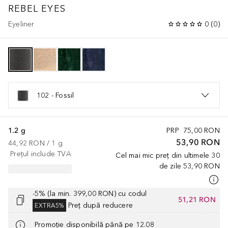
REBEL EYES
Eyeliner
0
(
0
)
102 - Fossil
1.2 g
PRP
75,00 RON
53,90 RON
44,92 RON
 / 
1
g
Prețul include TVA
Cel mai mic preț din ultimele 30
de zile
53,90 RON
-5% (la min. 399,00 RON) cu codul
51,21 RON
Preț după reducere
EXTRA5%
Promoție disponibilă până pe 12.08