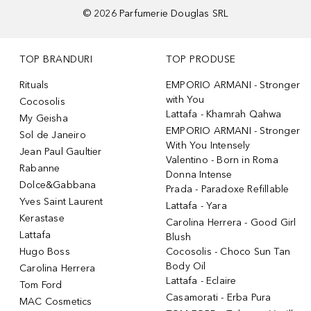
©
2026
Parfumerie Douglas SRL
TOP BRANDURI
TOP PRODUSE
Rituals
EMPORIO ARMANI - Stronger
with You
Cocosolis
Lattafa - Khamrah Qahwa
My Geisha
EMPORIO ARMANI - Stronger
Sol de Janeiro
With You Intensely
Jean Paul Gaultier
Valentino - Born in Roma
Rabanne
Donna Intense
Dolce&Gabbana
Prada - Paradoxe Refillable
Yves Saint Laurent
Lattafa - Yara
Kerastase
Carolina Herrera - Good Girl
Lattafa
Blush
Hugo Boss
Cocosolis - Choco Sun Tan
Body Oil
Carolina Herrera
Lattafa - Eclaire
Tom Ford
Casamorati - Erba Pura
MAC Cosmetics