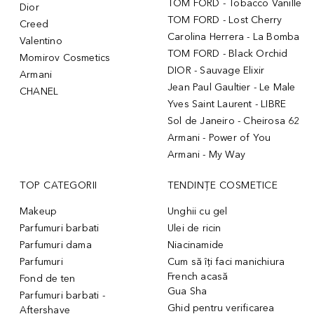
TOM FORD - Tobacco Vanille
Dior
TOM FORD - Lost Cherry
Creed
Carolina Herrera - La Bomba
Valentino
TOM FORD - Black Orchid
Momirov Cosmetics
DIOR - Sauvage Elixir
Armani
Jean Paul Gaultier - Le Male
CHANEL
Yves Saint Laurent - LIBRE
Sol de Janeiro - Cheirosa 62
Armani - Power of You
Armani - My Way
TOP CATEGORII
TENDINȚE COSMETICE
Makeup
Unghii cu gel
Parfumuri barbati
Ulei de ricin
Parfumuri dama
Niacinamide
Parfumuri
Cum să îți faci manichiura
French acasă
Fond de ten
Gua Sha
Parfumuri barbati -
Ghid pentru verificarea
Aftershave