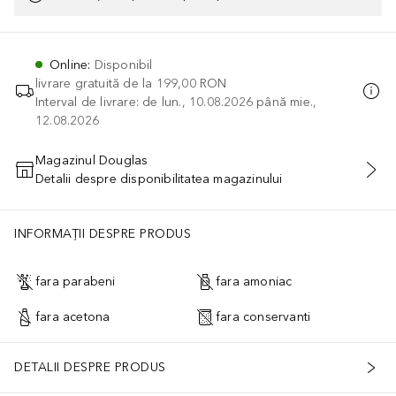
Online
:
Disponibil
livrare gratuită de la
199,00 RON
Interval de livrare: de lun., 10.08.2026 până mie.,
12.08.2026
Magazinul Douglas
Detalii despre disponibilitatea magazinului
ADĂUGAȚI ÎN COŞ
IDE.HYDROGENATED POLYISOBUTENE, ISODODECANE, SYNTHETIC W
INFORMAȚII DESPRE PRODUS
fara parabeni
fara amoniac
fara acetona
fara conservanti
DETALII DESPRE PRODUS