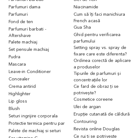
Parfumuri dama
Niacinamide
Parfumuri
Cum să îți faci manichiura
French acasă
Fond de ten
Gua Sha
Parfumuri barbati -
Ghid pentru verificarea
Aftershave
parfumului
Palete machiaj
Setting spray vs. spray de
Set pensule machiaj
fixare care este diferenta?
Pudra
Ordinea corectă de aplicare
Mascara
a produselor
Leave-in Conditioner
Tipurile de parfumuri și
Concealer
concentrațiile lor
Crema antirid
Ce fard de obraz ți se
potrivește?
Highlighter
Cosmetice coreene
Lip gloss
Ulei de argan
Blush
Erupție cutanată de căldură
Seturi ingrijire corporala
Contouring
Protectie termica pentru par
Revista online Douglas
Palete de machiaj si seturi
Ce ruj ți se potrivește