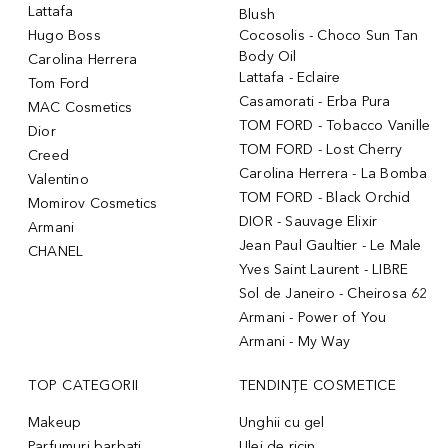
Lattafa
Blush
Hugo Boss
Cocosolis - Choco Sun Tan
Body Oil
Carolina Herrera
Lattafa - Eclaire
Tom Ford
Casamorati - Erba Pura
MAC Cosmetics
TOM FORD - Tobacco Vanille
Dior
TOM FORD - Lost Cherry
Creed
Carolina Herrera - La Bomba
Valentino
TOM FORD - Black Orchid
Momirov Cosmetics
DIOR - Sauvage Elixir
Armani
Jean Paul Gaultier - Le Male
CHANEL
Yves Saint Laurent - LIBRE
Sol de Janeiro - Cheirosa 62
Armani - Power of You
Armani - My Way
TOP CATEGORII
TENDINȚE COSMETICE
Makeup
Unghii cu gel
Parfumuri barbati
Ulei de ricin