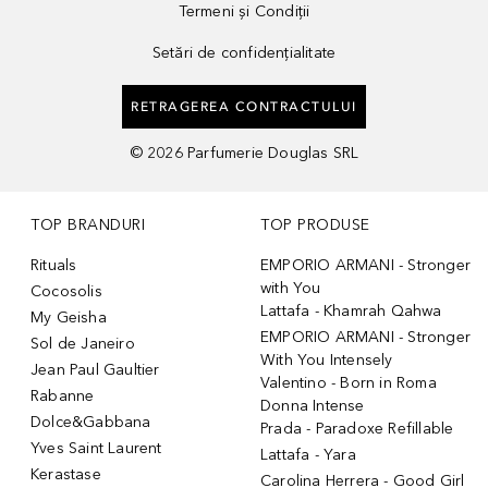
Termeni și Condiții
Setări de confidențialitate
RETRAGEREA CONTRACTULUI
©
2026
Parfumerie Douglas SRL
TOP BRANDURI
TOP PRODUSE
Rituals
EMPORIO ARMANI - Stronger
with You
Cocosolis
Lattafa - Khamrah Qahwa
My Geisha
EMPORIO ARMANI - Stronger
Sol de Janeiro
With You Intensely
Jean Paul Gaultier
Valentino - Born in Roma
Rabanne
Donna Intense
Dolce&Gabbana
Prada - Paradoxe Refillable
Yves Saint Laurent
Lattafa - Yara
Kerastase
Carolina Herrera - Good Girl