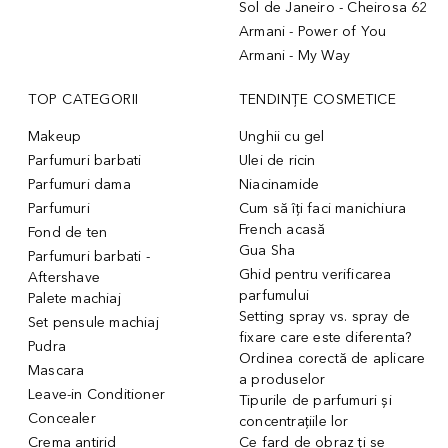
Sol de Janeiro - Cheirosa 62
Armani - Power of You
Armani - My Way
TOP CATEGORII
TENDINȚE COSMETICE
Makeup
Unghii cu gel
Parfumuri barbati
Ulei de ricin
Parfumuri dama
Niacinamide
Parfumuri
Cum să îți faci manichiura
French acasă
Fond de ten
Gua Sha
Parfumuri barbati -
Ghid pentru verificarea
Aftershave
parfumului
Palete machiaj
Setting spray vs. spray de
Set pensule machiaj
fixare care este diferenta?
Pudra
Ordinea corectă de aplicare
Mascara
a produselor
Leave-in Conditioner
Tipurile de parfumuri și
Concealer
concentrațiile lor
Crema antirid
Ce fard de obraz ți se