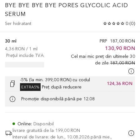
BYE BYE
BYE BYE PORES GLYCOLIC ACID
SERUM
Ser hidratant
0
(
0
)
30 ml
PRP
187,00 RON
130,90 RON
4,36 RON
 / 
1
ml
Prețul include TVA
Cel mai mic preț din ultimele 30
de zile
187,00 RON
-5% (la min. 399,00 RON) cu codul
124,36 RON
Preț după reducere
EXTRA5%
Promoție disponibilă până pe 12.08
Online
:
Disponibil
livrare gratuită de la
199,00 RON
Interval de livrare: de lun., 10.08.2026 până mie.,