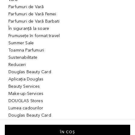
Parfumuri de Vară
Parfumuri de Vară Femei
Parfumuri de Vară Barbati
În siguranță la soare
Frumusețe în format travel
Summer Sale
Toamna Parfumuri
Sustenabilitate
Reduceri
Douglas Beauty Card
Aplicația Douglas
Beauty Services
Make-up-Services
DOUGLAS Stores
Lumea cadourilor
Douglas Beauty Card
Voucher Digital
Idei de cadouri pentru ea
ÎN COȘ