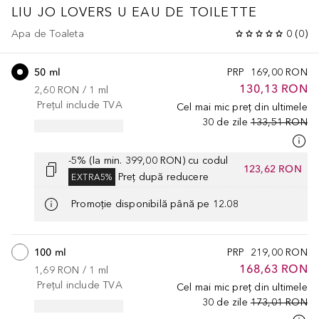
LIU JO LOVERS U EAU DE TOILETTE
Apa de Toaleta
0
(
0
)
50 ml
PRP
169,00 RON
130,13 RON
2,60 RON
 / 
1
ml
Prețul include TVA
Cel mai mic preț din ultimele
30 de zile
133,51 RON
-5% (la min. 399,00 RON) cu codul
123,62 RON
Preț după reducere
EXTRA5%
Promoție disponibilă până pe 12.08
100 ml
PRP
219,00 RON
168,63 RON
1,69 RON
 / 
1
ml
Prețul include TVA
Cel mai mic preț din ultimele
30 de zile
173,01 RON