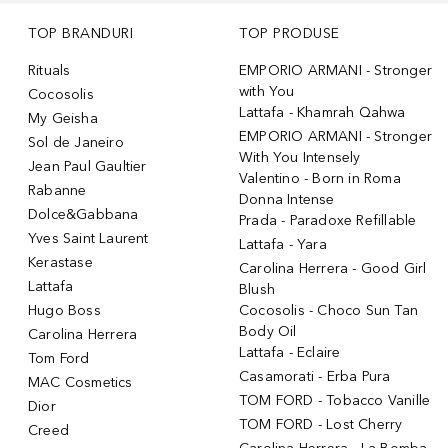
TOP BRANDURI
TOP PRODUSE
Rituals
EMPORIO ARMANI - Stronger
with You
Cocosolis
Lattafa - Khamrah Qahwa
My Geisha
EMPORIO ARMANI - Stronger
Sol de Janeiro
With You Intensely
Jean Paul Gaultier
Valentino - Born in Roma
Rabanne
Donna Intense
Dolce&Gabbana
Prada - Paradoxe Refillable
Yves Saint Laurent
Lattafa - Yara
Kerastase
Carolina Herrera - Good Girl
Lattafa
Blush
Hugo Boss
Cocosolis - Choco Sun Tan
Body Oil
Carolina Herrera
Lattafa - Eclaire
Tom Ford
Casamorati - Erba Pura
MAC Cosmetics
TOM FORD - Tobacco Vanille
Dior
TOM FORD - Lost Cherry
Creed