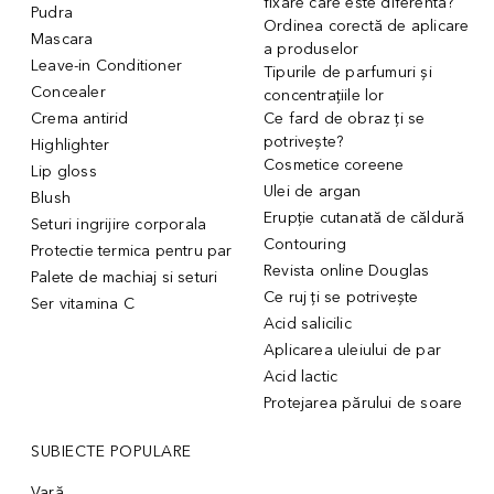
fixare care este diferenta?
Pudra
Ordinea corectă de aplicare
Mascara
a produselor
Leave-in Conditioner
Tipurile de parfumuri și
Concealer
concentrațiile lor
Crema antirid
Ce fard de obraz ți se
potrivește?
Highlighter
Cosmetice coreene
Lip gloss
Ulei de argan
Blush
Erupție cutanată de căldură
Seturi ingrijire corporala
Contouring
Protectie termica pentru par
Revista online Douglas
Palete de machiaj si seturi
Ce ruj ți se potrivește
Ser vitamina C
Acid salicilic
Aplicarea uleiului de par
Acid lactic
Protejarea părului de soare
SUBIECTE POPULARE
Vară