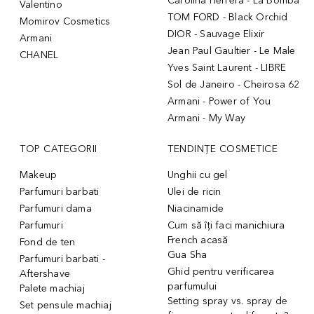
Carolina Herrera - La Bomba
Valentino
TOM FORD - Black Orchid
Momirov Cosmetics
DIOR - Sauvage Elixir
Armani
Jean Paul Gaultier - Le Male
CHANEL
Yves Saint Laurent - LIBRE
Sol de Janeiro - Cheirosa 62
Armani - Power of You
Armani - My Way
TOP CATEGORII
TENDINȚE COSMETICE
Makeup
Unghii cu gel
Parfumuri barbati
Ulei de ricin
Parfumuri dama
Niacinamide
Parfumuri
Cum să îți faci manichiura
French acasă
Fond de ten
Gua Sha
Parfumuri barbati -
Ghid pentru verificarea
Aftershave
parfumului
Palete machiaj
Setting spray vs. spray de
Set pensule machiaj