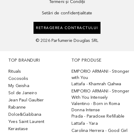
Termeni și Condiții
Setări de confidențialitate
RETRAGEREA CONTRACTULUI
©
2026
Parfumerie Douglas SRL
TOP BRANDURI
TOP PRODUSE
Rituals
EMPORIO ARMANI - Stronger
with You
Cocosolis
Lattafa - Khamrah Qahwa
My Geisha
EMPORIO ARMANI - Stronger
Sol de Janeiro
With You Intensely
Jean Paul Gaultier
Valentino - Born in Roma
Rabanne
Donna Intense
Dolce&Gabbana
Prada - Paradoxe Refillable
Yves Saint Laurent
Lattafa - Yara
Kerastase
Carolina Herrera - Good Girl