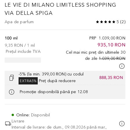
LE VIE DI MILANO
LIMITLESS SHOPPING
VIA DELLA SPIGA
Apa de parfum
5
(
2
)
100 ml
PRP
1.039,00 RON
935,10 RON
9,35 RON
 / 
1
ml
Prețul include TVA
Cel mai mic preț din ultimele 30
de zile
1.039,00 RON
-5% (la min. 399,00 RON) cu codul
888,35 RON
Preț după reducere
EXTRA5%
Promoție disponibilă până pe 12.08
Online
:
Disponibil
Livrare
Interval de livrare: de dum., 09.08.2026 până mar.,