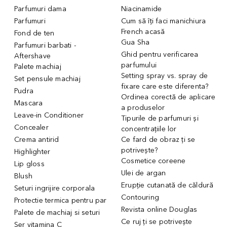
Parfumuri dama
Niacinamide
Parfumuri
Cum să îți faci manichiura
French acasă
Fond de ten
Gua Sha
Parfumuri barbati -
Ghid pentru verificarea
Aftershave
parfumului
Palete machiaj
Setting spray vs. spray de
Set pensule machiaj
fixare care este diferenta?
Pudra
Ordinea corectă de aplicare
Mascara
a produselor
Leave-in Conditioner
Tipurile de parfumuri și
Concealer
concentrațiile lor
Crema antirid
Ce fard de obraz ți se
potrivește?
Highlighter
Cosmetice coreene
Lip gloss
Ulei de argan
Blush
Erupție cutanată de căldură
Seturi ingrijire corporala
Contouring
Protectie termica pentru par
Revista online Douglas
Palete de machiaj si seturi
Ce ruj ți se potrivește
Ser vitamina C