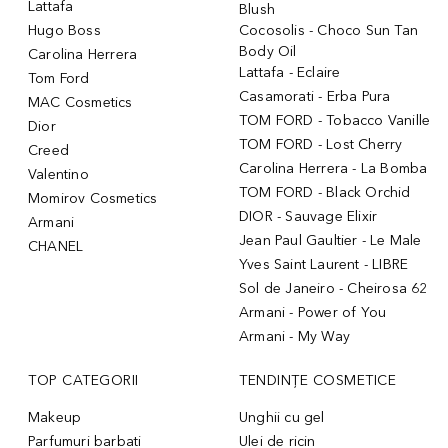
Lattafa
Blush
Hugo Boss
Cocosolis - Choco Sun Tan
Body Oil
Carolina Herrera
Lattafa - Eclaire
Tom Ford
Casamorati - Erba Pura
MAC Cosmetics
TOM FORD - Tobacco Vanille
Dior
TOM FORD - Lost Cherry
Creed
Carolina Herrera - La Bomba
Valentino
TOM FORD - Black Orchid
Momirov Cosmetics
DIOR - Sauvage Elixir
Armani
Jean Paul Gaultier - Le Male
CHANEL
Yves Saint Laurent - LIBRE
Sol de Janeiro - Cheirosa 62
Armani - Power of You
Armani - My Way
TOP CATEGORII
TENDINȚE COSMETICE
Makeup
Unghii cu gel
Parfumuri barbati
Ulei de ricin