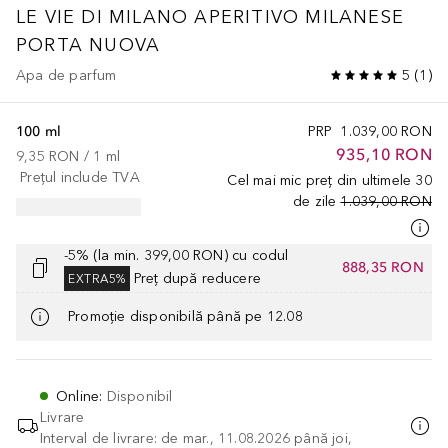
LE VIE DI MILANO
APERITIVO MILANESE
PORTA NUOVA
Apa de parfum
5
(
1
)
100 ml
PRP
1.039,00 RON
935,10 RON
9,35 RON
 / 
1
ml
Prețul include TVA
Cel mai mic preț din ultimele 30
de zile
1.039,00 RON
-5% (la min. 399,00 RON) cu codul
888,35 RON
Preț după reducere
EXTRA5%
Promoție disponibilă până pe 12.08
Online
:
Disponibil
Livrare
Interval de livrare: de mar., 11.08.2026 până joi,