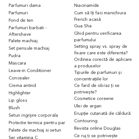
Parfumuri dama
Niacinamide
Parfumuri
Cum să îți faci manichiura
French acasă
Fond de ten
Gua Sha
Parfumuri barbati -
Ghid pentru verificarea
Aftershave
parfumului
Palete machiaj
Setting spray vs. spray de
Set pensule machiaj
fixare care este diferenta?
Pudra
Ordinea corectă de aplicare
Mascara
a produselor
Leave-in Conditioner
Tipurile de parfumuri și
Concealer
concentrațiile lor
Crema antirid
Ce fard de obraz ți se
potrivește?
Highlighter
Cosmetice coreene
Lip gloss
Ulei de argan
Blush
Erupție cutanată de căldură
Seturi ingrijire corporala
Contouring
Protectie termica pentru par
Revista online Douglas
Palete de machiaj si seturi
Ce ruj ți se potrivește
Ser vitamina C