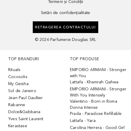
Termeni și Condiții
Setări de confidențialitate
RETRAGEREA CONTRACTULUI
©
2026
Parfumerie Douglas SRL
TOP BRANDURI
TOP PRODUSE
Rituals
EMPORIO ARMANI - Stronger
with You
Cocosolis
Lattafa - Khamrah Qahwa
My Geisha
EMPORIO ARMANI - Stronger
Sol de Janeiro
With You Intensely
Jean Paul Gaultier
Valentino - Born in Roma
Rabanne
Donna Intense
Dolce&Gabbana
Prada - Paradoxe Refillable
Yves Saint Laurent
Lattafa - Yara
Kerastase
Carolina Herrera - Good Girl