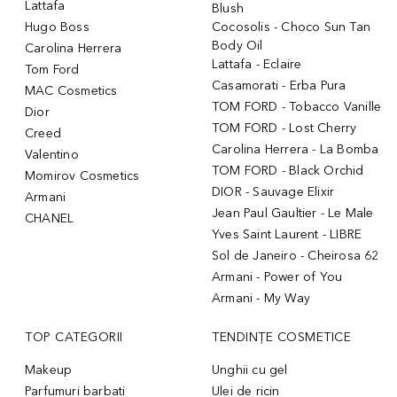
Lattafa
Blush
Hugo Boss
Cocosolis - Choco Sun Tan
Body Oil
Carolina Herrera
Lattafa - Eclaire
Tom Ford
Casamorati - Erba Pura
MAC Cosmetics
TOM FORD - Tobacco Vanille
Dior
TOM FORD - Lost Cherry
Creed
Carolina Herrera - La Bomba
Valentino
TOM FORD - Black Orchid
Momirov Cosmetics
DIOR - Sauvage Elixir
Armani
Jean Paul Gaultier - Le Male
CHANEL
Yves Saint Laurent - LIBRE
Sol de Janeiro - Cheirosa 62
Armani - Power of You
Armani - My Way
TOP CATEGORII
TENDINȚE COSMETICE
Makeup
Unghii cu gel
Parfumuri barbati
Ulei de ricin