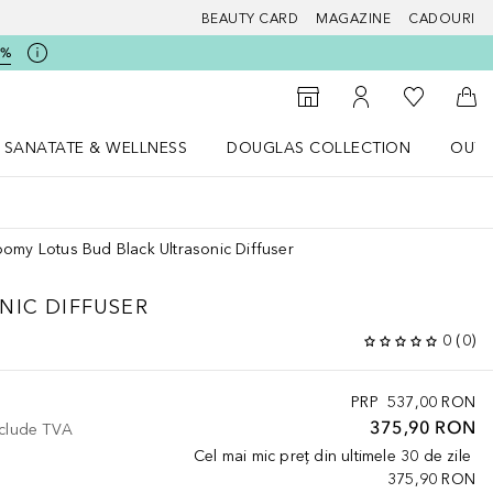
BEAUTY CARD
MAGAZINE
CADOURI
5%
 Douglas
Către List
Către Găsire magazin
Către Contul meu
Căt
SANATATE & WELLNESS
DOUGLAS COLLECTION
OUTL
u Lifestyle
Deschidere meniu SANATATE & WELLNESS
Deschidere meniu Douglas Collectio
oomy Lotus Bud Black Ultrasonic Diffuser
NIC DIFFUSER
0
(
0
)
PRP
537,00 RON
375,90 RON
nclude TVA
Cel mai mic preț din ultimele 30 de zile
375,90 RON