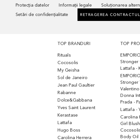
Protecția datelor
Informații legale
Soluționarea alterna
Setări de confidențialitate
RETRAGEREA CONTRACTUL
TOP BRANDURI
TOP PR
Rituals
EMPORIO
Stronger 
Cocosolis
Lattafa 
My Geisha
EMPORIO
Sol de Janeiro
Stronger 
Jean Paul Gaultier
Valentino
Rabanne
Donna In
Dolce&Gabbana
Prada - P
Yves Saint Laurent
Lattafa -
Kerastase
Carolina
Lattafa
Girl Blus
Hugo Boss
Cocosoli
Body Oil
Carolina Herrera