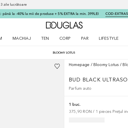
 zile lucrătoare
 până la -40% la mii de produse + 5% EXTRA la min. 399LEI
COD:
EXTRA
Către pagina principală
M
MACHIAJ
TEN
CORP
PAR
LIFESTYLE
dere meniu Parfum
Deschidere meniu Machiaj
Deschidere meniu Ten
Deschidere meniu Corp
Deschidere meniu Par
Deschidere meni
Homepage
Bloomy Lotus
Bl
BUD BLACK ULTRASO
Parfum auto
1 buc.
375,90 RON
 / 
1
pieces
Prețul i