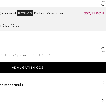
) cu codul
Preț după reducere
357,11 RON
EXTRA5%
ână pe 12.08
, 11.08.2026 până joi, 13.08.2026
ADĂUGAȚI ÎN COŞ
tea magazinului