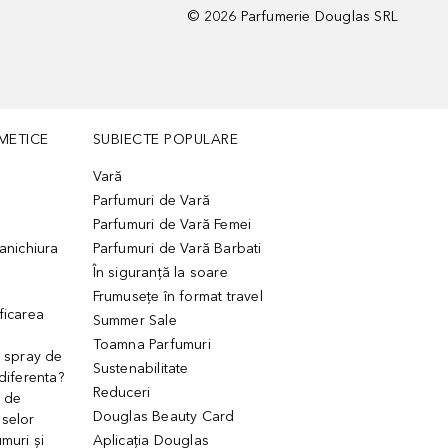
©
2026
Parfumerie Douglas SRL
METICE
SUBIECTE POPULARE
Vară
Parfumuri de Vară
Parfumuri de Vară Femei
manichiura
Parfumuri de Vară Barbati
În siguranță la soare
Frumusețe în format travel
ficarea
Summer Sale
Toamna Parfumuri
. spray de
Sustenabilitate
 diferenta?
Reduceri
 de
Douglas Beauty Card
uselor
muri și
Aplicația Douglas