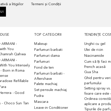
tivă a litigiilor
Termeni și Condiții
UI
ODUSE
TOP CATEGORII
TENDINȚE COS
 ARMANI -
Makeup
Unghii cu gel
with You
Parfumuri barbati
Ulei de ricin
- Khamrah Qahwa
Parfumuri dama
Niacinamide
 ARMANI -
Parfumuri
Cum să îți faci 
With You Intensely
French acasă
Fond de ten
 - Born in Roma
Gua Sha
Parfumuri barbati -
tense
Ghid pentru veri
Aftershave
aradoxe Refillable
parfumului
Palete machiaj
 Yara
Setting spray vs
Set pensule machiaj
 Herrera - Good
fixare care este
Pudra
h
Ordinea corectă
Mascara
s - Choco Sun Tan
aplicare a prod
Leave-in Conditioner
Tipurile de parfu