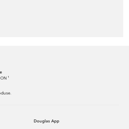
te
RON ¹
oduse.
Douglas App