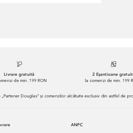
Livrare gratuită
2 Eșantioane gratui
comenzi de min. 199 RON
la comenzi de min. 199 
artener Douglas” și comenzilor alcătuite exclusiv din astfel de pr
vrare
ANPC