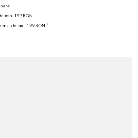
ătoare
 de min. 199 RON
omenzi de min. 199 RON ¹