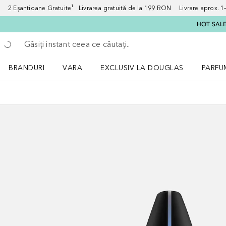
2 Eșantioane Gratuite¹ Livrarea gratuită de la 199 RON Livrare aprox. 1–3
HOT SALE:
Înapoi
Executați căutarea
BRANDURI
VARA
EXCLUSIV LA DOUGLAS
PARFU
Deschidere meniu BRANDURI
Deschidere meniu VARA
Deschi