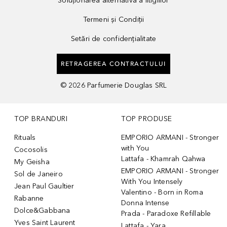
Soluționarea alternativă a litigiilor
Termeni și Condiții
Setări de confidențialitate
RETRAGEREA CONTRACTULUI
©
2026
Parfumerie Douglas SRL
TOP BRANDURI
TOP PRODUSE
Rituals
EMPORIO ARMANI - Stronger
with You
Cocosolis
Lattafa - Khamrah Qahwa
My Geisha
EMPORIO ARMANI - Stronger
Sol de Janeiro
With You Intensely
Jean Paul Gaultier
Valentino - Born in Roma
Rabanne
Donna Intense
Dolce&Gabbana
Prada - Paradoxe Refillable
Yves Saint Laurent
Lattafa - Yara