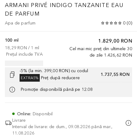
ARMANI PRIVÉ
INDIGO TANZANITE EAU
DE PARFUM
Apa de parfum
0
(
0
)
100 ml
1.829,00 RON
18,29 RON
 / 
1
ml
Cel mai mic preț din ultimele 30
Prețul include TVA
de zile
1.426,62 RON
-5% (la min. 399,00 RON) cu codul
1.737,55 RON
Preț după reducere
EXTRA5%
Promoție disponibilă până pe 12.08
Online
:
Disponibil
Livrare
Interval de livrare: de dum., 09.08.2026 până mar.,
11.08.2026