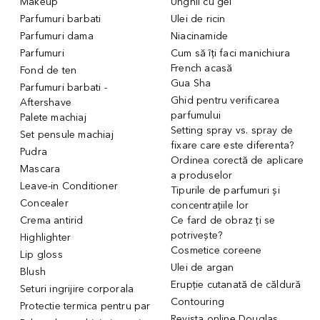
Makeup
Unghii cu gel
Parfumuri barbati
Ulei de ricin
Parfumuri dama
Niacinamide
Parfumuri
Cum să îți faci manichiura
French acasă
Fond de ten
Gua Sha
Parfumuri barbati -
Ghid pentru verificarea
Aftershave
parfumului
Palete machiaj
Setting spray vs. spray de
Set pensule machiaj
fixare care este diferenta?
Pudra
Ordinea corectă de aplicare
Mascara
a produselor
Leave-in Conditioner
Tipurile de parfumuri și
Concealer
concentrațiile lor
Crema antirid
Ce fard de obraz ți se
potrivește?
Highlighter
Cosmetice coreene
Lip gloss
Ulei de argan
Blush
Erupție cutanată de căldură
Seturi ingrijire corporala
Contouring
Protectie termica pentru par
Revista online Douglas