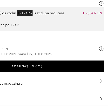
) cu codul
Preț după reducere
136,04 RON
EXTRA5%
ână pe 12.08
0 RON
, 08.08.2026 până lun., 10.08.2026
ADĂUGAȚI ÎN COŞ
tea magazinului