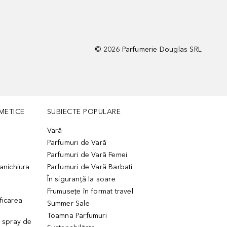
©
2026
Parfumerie Douglas SRL
METICE
SUBIECTE POPULARE
Vară
Parfumuri de Vară
Parfumuri de Vară Femei
manichiura
Parfumuri de Vară Barbati
În siguranță la soare
Frumusețe în format travel
ficarea
Summer Sale
Toamna Parfumuri
. spray de