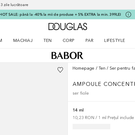
 zile lucrătoare
HOT SALE: până la -40% la mii de produse + 5% EXTRA la min. 399LEI
Către pagina principală
M
MACHIAJ
TEN
CORP
PAR
LIFESTYLE
dere meniu Parfum
Deschidere meniu Machiaj
Deschidere meniu Ten
Deschidere meniu Corp
Deschidere meniu Par
Deschidere meni
Homepage
Ten
Ser pentru f
AMPOULE CONCENT
ser fiole
14 ml
10,23 RON
 / 
1
ml
Prețul includ