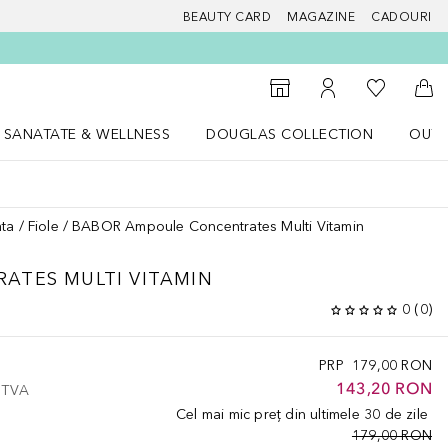
BEAUTY CARD
MAGAZINE
CADOURI
 Douglas
Către List
Către Găsire magazin
Către Contul meu
Căt
SANATATE & WELLNESS
DOUGLAS COLLECTION
OUTL
u Lifestyle
Deschidere meniu SANATATE & WELLNESS
Deschidere meniu Douglas Collectio
ata
Fiole
BABOR Ampoule Concentrates Multi Vitamin
RATES
MULTI VITAMIN
0
(
0
)
PRP
179,00 RON
143,20 RON
e TVA
Cel mai mic preț din ultimele 30 de zile
179,00 RON