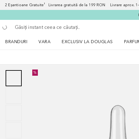
2 Eșantioane Gratuite¹ Livrarea gratuită de la 199 RON Livrare aprox. 1–3
Înapoi
Executați căutarea
BRANDURI
VARA
EXCLUSIV LA DOUGLAS
PARFU
Deschidere meniu BRANDURI
Deschidere meniu VARA
Deschi
%