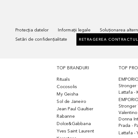
Protecția datelor
Informații legale
Soluționarea alterna
Setări de confidențialitate
RETRAGEREA CONTRACTUL
TOP BRANDURI
TOP PR
Rituals
EMPORIO
Stronger 
Cocosolis
Lattafa 
My Geisha
EMPORIO
Sol de Janeiro
Stronger 
Jean Paul Gaultier
Valentino
Rabanne
Donna In
Dolce&Gabbana
Prada - P
Yves Saint Laurent
Lattafa -