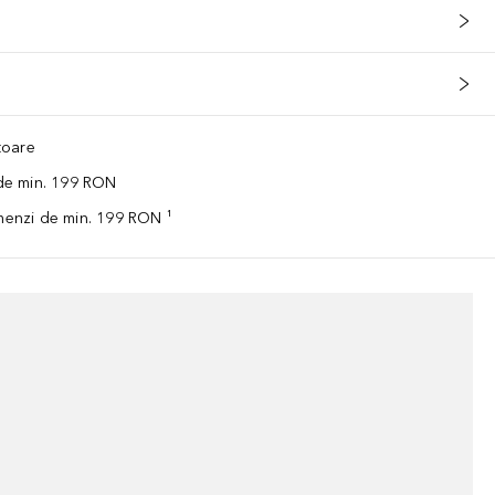
ătoare
 de min. 199 RON
omenzi de min. 199 RON ¹