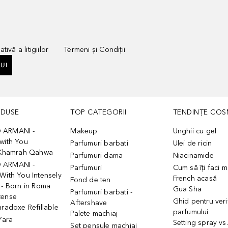
tivă a litigiilor
Termeni și Condiții
UI
ODUSE
TOP CATEGORII
TENDINȚE COS
 ARMANI -
Makeup
Unghii cu gel
with You
Parfumuri barbati
Ulei de ricin
- Khamrah Qahwa
Parfumuri dama
Niacinamide
 ARMANI -
Parfumuri
Cum să îți faci 
With You Intensely
French acasă
Fond de ten
 - Born in Roma
Gua Sha
Parfumuri barbati -
tense
Ghid pentru veri
Aftershave
aradoxe Refillable
parfumului
Palete machiaj
 Yara
Setting spray vs
Set pensule machiaj