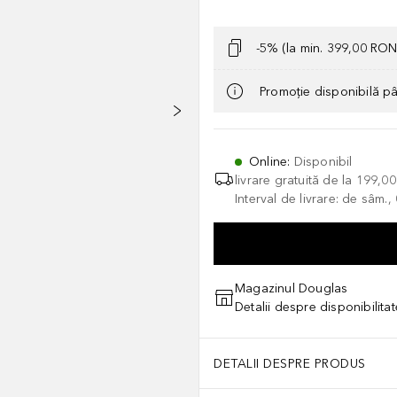
-5% (la min. 399,00 RON
Promoție disponibilă p
Online
:
Disponibil
livrare gratuită de la
199,0
Interval de livrare: de sâm.
Magazinul Douglas
Detalii despre disponibilita
DETALII DESPRE PRODUS