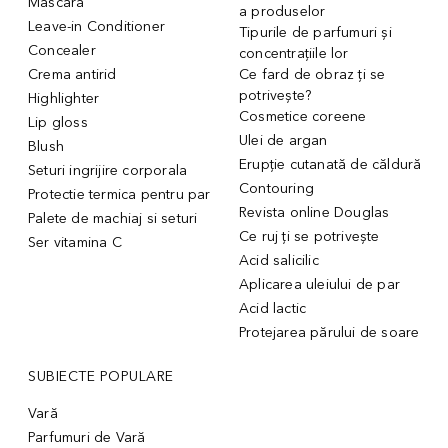
Mascara
a produselor
Leave-in Conditioner
Tipurile de parfumuri și
Concealer
concentrațiile lor
Crema antirid
Ce fard de obraz ți se
potrivește?
Highlighter
Cosmetice coreene
Lip gloss
Ulei de argan
Blush
Erupție cutanată de căldură
Seturi ingrijire corporala
Contouring
Protectie termica pentru par
Revista online Douglas
Palete de machiaj si seturi
Ce ruj ți se potrivește
Ser vitamina C
Acid salicilic
Aplicarea uleiului de par
Acid lactic
Protejarea părului de soare
SUBIECTE POPULARE
Vară
Parfumuri de Vară