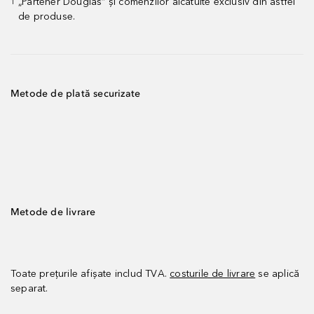
„Partener Douglas” și comenzilor alcătuite exclusiv din astfel
1
de produse.
Metode de plată securizate
Metode de livrare
Toate prețurile afișate includ TVA.
costurile de livrare
se aplică
separat.