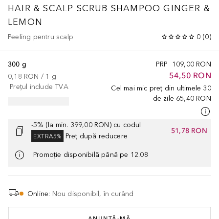
HAIR & SCALP SCRUB SHAMPOO GINGER &
LEMON
Peeling pentru scalp
0
(
0
)
300 g
PRP
109,00 RON
54,50 RON
0,18 RON
 / 
1
g
Prețul include TVA
Cel mai mic preț din ultimele 30
de zile
65,40 RON
-5% (la min. 399,00 RON) cu codul
51,78 RON
Preț după reducere
EXTRA5%
Promoție disponibilă până pe 12.08
Online
:
Nou disponibil, în curând
ANUNȚĂ-MĂ