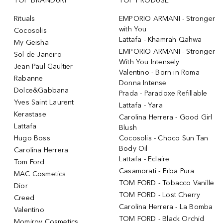
TOP BRANDURI
TOP PRODUSE
Rituals
EMPORIO ARMANI - Stronger
with You
Cocosolis
Lattafa - Khamrah Qahwa
My Geisha
EMPORIO ARMANI - Stronger
Sol de Janeiro
With You Intensely
Jean Paul Gaultier
Valentino - Born in Roma
Rabanne
Donna Intense
Dolce&Gabbana
Prada - Paradoxe Refillable
Yves Saint Laurent
Lattafa - Yara
Kerastase
Carolina Herrera - Good Girl
Lattafa
Blush
Hugo Boss
Cocosolis - Choco Sun Tan
Body Oil
Carolina Herrera
Lattafa - Eclaire
Tom Ford
Casamorati - Erba Pura
MAC Cosmetics
TOM FORD - Tobacco Vanille
Dior
TOM FORD - Lost Cherry
Creed
Carolina Herrera - La Bomba
Valentino
TOM FORD - Black Orchid
Momirov Cosmetics