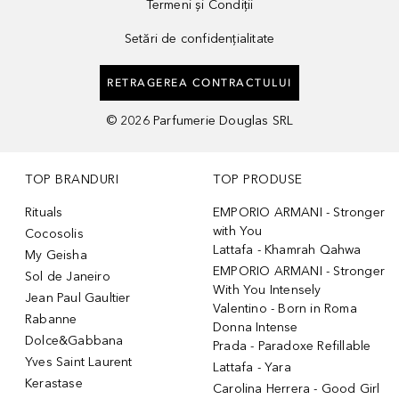
Termeni și Condiții
Setări de confidențialitate
RETRAGEREA CONTRACTULUI
©
2026
Parfumerie Douglas SRL
TOP BRANDURI
TOP PRODUSE
Rituals
EMPORIO ARMANI - Stronger
with You
Cocosolis
Lattafa - Khamrah Qahwa
My Geisha
EMPORIO ARMANI - Stronger
Sol de Janeiro
With You Intensely
Jean Paul Gaultier
Valentino - Born in Roma
Rabanne
Donna Intense
Dolce&Gabbana
Prada - Paradoxe Refillable
Yves Saint Laurent
Lattafa - Yara
Kerastase
Carolina Herrera - Good Girl