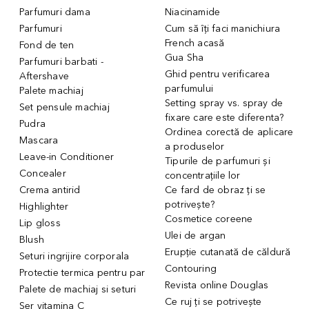
Parfumuri dama
Niacinamide
Parfumuri
Cum să îți faci manichiura
French acasă
Fond de ten
Gua Sha
Parfumuri barbati -
Ghid pentru verificarea
Aftershave
parfumului
Palete machiaj
Setting spray vs. spray de
Set pensule machiaj
fixare care este diferenta?
Pudra
Ordinea corectă de aplicare
Mascara
a produselor
Leave-in Conditioner
Tipurile de parfumuri și
Concealer
concentrațiile lor
Crema antirid
Ce fard de obraz ți se
potrivește?
Highlighter
Cosmetice coreene
Lip gloss
Ulei de argan
Blush
Erupție cutanată de căldură
Seturi ingrijire corporala
Contouring
Protectie termica pentru par
Revista online Douglas
Palete de machiaj si seturi
Ce ruj ți se potrivește
Ser vitamina C