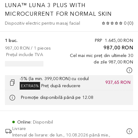
LUNA™
LUNA 3 PLUS WITH
MICROCURRENT FOR NORMAL SKIN
Dispozitiv electric pentru masaj facial
0
(
0
)
1 buc.
PRP
1.645,00 RON
987,00 RON
987,00 RON
 / 
1
pieces
Prețul include TVA
Cel mai mic preț din ultimele 30
de zile
987,00 RON
-5% (la min. 399,00 RON) cu codul
937,65 RON
Preț după reducere
EXTRA5%
Promoție disponibilă până pe 12.08
Online
:
Disponibil
Livrare
Interval de livrare: de lun., 10.08.2026 până mie.,