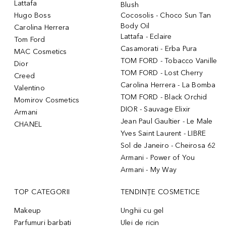
Lattafa
Blush
Hugo Boss
Cocosolis - Choco Sun Tan
Body Oil
Carolina Herrera
Lattafa - Eclaire
Tom Ford
Casamorati - Erba Pura
MAC Cosmetics
TOM FORD - Tobacco Vanille
Dior
TOM FORD - Lost Cherry
Creed
Carolina Herrera - La Bomba
Valentino
TOM FORD - Black Orchid
Momirov Cosmetics
DIOR - Sauvage Elixir
Armani
Jean Paul Gaultier - Le Male
CHANEL
Yves Saint Laurent - LIBRE
Sol de Janeiro - Cheirosa 62
Armani - Power of You
Armani - My Way
TOP CATEGORII
TENDINȚE COSMETICE
Makeup
Unghii cu gel
Parfumuri barbati
Ulei de ricin