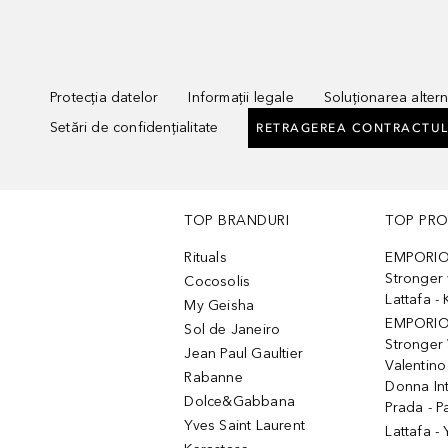
Protecția datelor
Informații legale
Soluționarea alterna
Setări de confidențialitate
RETRAGEREA CONTRACTUL
TOP BRANDURI
TOP PR
Rituals
EMPORIO
Stronger 
Cocosolis
Lattafa 
My Geisha
EMPORIO
Sol de Janeiro
Stronger 
Jean Paul Gaultier
Valentino
Rabanne
Donna In
Dolce&Gabbana
Prada - P
Yves Saint Laurent
Lattafa -