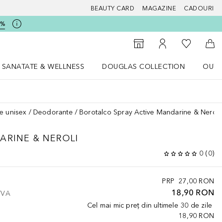
BEAUTY CARD
MAGAZINE
CADOURI
5%
 Douglas
Către List
Către Găsire magazin
Către Contul meu
Căt
SANATATE & WELLNESS
DOUGLAS COLLECTION
OUTL
u Lifestyle
Deschidere meniu SANATATE & WELLNESS
Deschidere meniu Douglas Collectio
e unisex
Deodorante
Borotalco Spray Active Mandarine & Neroli
ARINE & NEROLI
0
(
0
)
PRP
27,00 RON
18,90 RON
 TVA
Cel mai mic preț din ultimele 30 de zile
18,90 RON