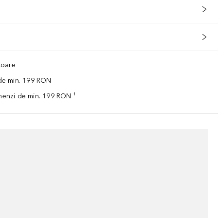
ătoare
 de min. 199 RON
omenzi de min. 199 RON ¹