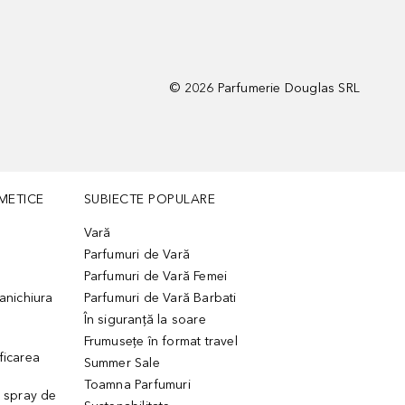
©
2026
Parfumerie Douglas SRL
METICE
SUBIECTE POPULARE
Vară
Parfumuri de Vară
Parfumuri de Vară Femei
manichiura
Parfumuri de Vară Barbati
În siguranță la soare
Frumusețe în format travel
ficarea
Summer Sale
Toamna Parfumuri
. spray de