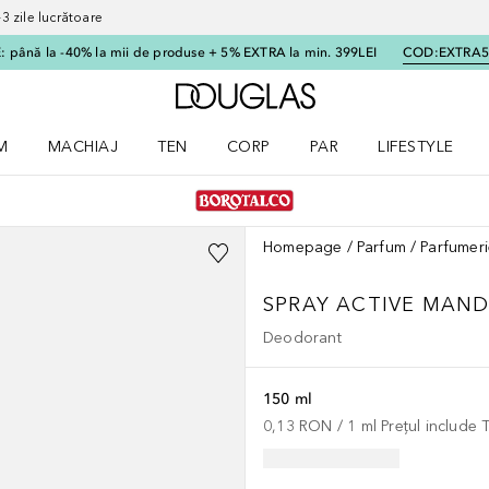
 zile lucrătoare
 până la -40% la mii de produse + 5% EXTRA la min. 399LEI
COD:
EXTRA
Către pagina principală
M
MACHIAJ
TEN
CORP
PAR
LIFESTYLE
dere meniu Parfum
Deschidere meniu Machiaj
Deschidere meniu Ten
Deschidere meniu Corp
Deschidere meniu Par
Deschidere meni
Homepage
Parfum
Parfumeri
SPRAY ACTIVE MAND
Deodorant
150 ml
0,13 RON
 / 
1
ml
Prețul include