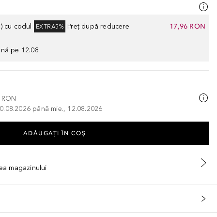
) cu codul
Preț după reducere
17,96 RON
EXTRA5%
ână pe 12.08
0 RON
, 10.08.2026 până mie., 12.08.2026
ADĂUGAȚI ÎN COŞ
tea magazinului