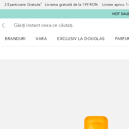
2 Eșantioane Gratuite¹ Livrarea gratuită de la 199 RON Livrare aprox. 1–3
HOT SALE:
Înapoi
Executați căutarea
BRANDURI
VARA
EXCLUSIV LA DOUGLAS
PARFU
Deschidere meniu BRANDURI
Deschidere meniu VARA
Deschi