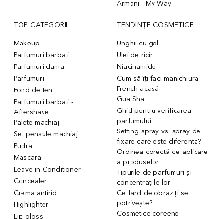
Armani - My Way
TOP CATEGORII
TENDINȚE COSMETICE
Makeup
Unghii cu gel
Parfumuri barbati
Ulei de ricin
Parfumuri dama
Niacinamide
Parfumuri
Cum să îți faci manichiura
French acasă
Fond de ten
Gua Sha
Parfumuri barbati -
Ghid pentru verificarea
Aftershave
parfumului
Palete machiaj
Setting spray vs. spray de
Set pensule machiaj
fixare care este diferenta?
Pudra
Ordinea corectă de aplicare
Mascara
a produselor
Leave-in Conditioner
Tipurile de parfumuri și
Concealer
concentrațiile lor
Crema antirid
Ce fard de obraz ți se
potrivește?
Highlighter
Cosmetice coreene
Lip gloss