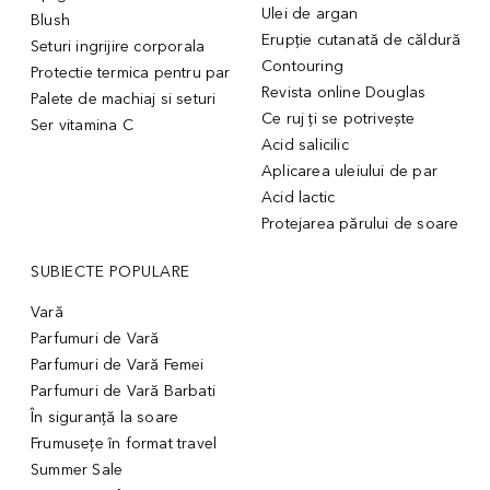
Ulei de argan
Blush
Erupție cutanată de căldură
Seturi ingrijire corporala
Contouring
Protectie termica pentru par
Revista online Douglas
Palete de machiaj si seturi
Ce ruj ți se potrivește
Ser vitamina C
Acid salicilic
Aplicarea uleiului de par
Acid lactic
Protejarea părului de soare
SUBIECTE POPULARE
Vară
Parfumuri de Vară
Parfumuri de Vară Femei
Parfumuri de Vară Barbati
În siguranță la soare
Frumusețe în format travel
Summer Sale