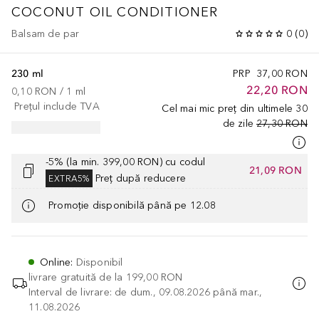
COCONUT OIL CONDITIONER
Balsam de par
0
(
0
)
230 ml
PRP
37,00 RON
22,20 RON
0,10 RON
 / 
1
ml
Prețul include TVA
Cel mai mic preț din ultimele 30
de zile
27,30 RON
-5% (la min. 399,00 RON) cu codul
21,09 RON
Preț după reducere
EXTRA5%
Promoție disponibilă până pe 12.08
Online
:
Disponibil
livrare gratuită de la
199,00 RON
Interval de livrare: de dum., 09.08.2026 până mar.,
11.08.2026