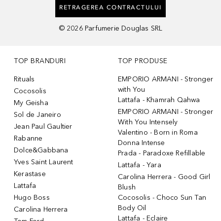
RETRAGEREA CONTRACTULUI
©
2026
Parfumerie Douglas SRL
TOP BRANDURI
TOP PRODUSE
Rituals
EMPORIO ARMANI - Stronger
with You
Cocosolis
Lattafa - Khamrah Qahwa
My Geisha
EMPORIO ARMANI - Stronger
Sol de Janeiro
With You Intensely
Jean Paul Gaultier
Valentino - Born in Roma
Rabanne
Donna Intense
Dolce&Gabbana
Prada - Paradoxe Refillable
Yves Saint Laurent
Lattafa - Yara
Kerastase
Carolina Herrera - Good Girl
Lattafa
Blush
Hugo Boss
Cocosolis - Choco Sun Tan
Body Oil
Carolina Herrera
Lattafa - Eclaire