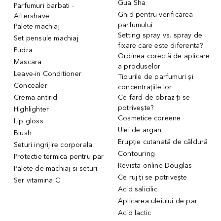
Gua Sha
Parfumuri barbati -
Ghid pentru verificarea
Aftershave
parfumului
Palete machiaj
Setting spray vs. spray de
Set pensule machiaj
fixare care este diferenta?
Pudra
Ordinea corectă de aplicare
Mascara
a produselor
Leave-in Conditioner
Tipurile de parfumuri și
Concealer
concentrațiile lor
Crema antirid
Ce fard de obraz ți se
potrivește?
Highlighter
Cosmetice coreene
Lip gloss
Ulei de argan
Blush
Erupție cutanată de căldură
Seturi ingrijire corporala
Contouring
Protectie termica pentru par
Revista online Douglas
Palete de machiaj si seturi
Ce ruj ți se potrivește
Ser vitamina C
Acid salicilic
Aplicarea uleiului de par
Acid lactic