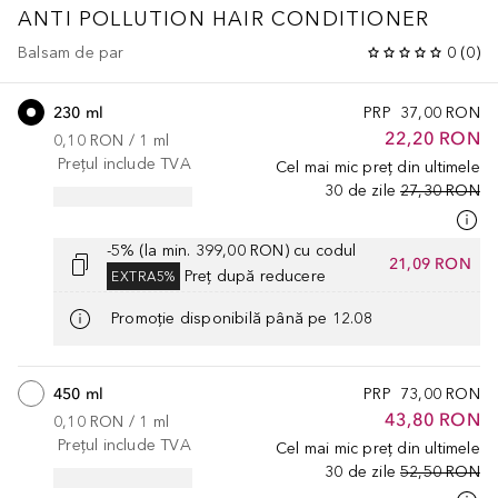
ANTI POLLUTION HAIR CONDITIONER
Balsam de par
0
(
0
)
230 ml
PRP
37,00 RON
22,20 RON
0,10 RON
 / 
1
ml
Prețul include TVA
Cel mai mic preț din ultimele
30 de zile
27,30 RON
-5% (la min. 399,00 RON) cu codul
21,09 RON
Preț după reducere
EXTRA5%
Promoție disponibilă până pe 12.08
450 ml
PRP
73,00 RON
43,80 RON
0,10 RON
 / 
1
ml
Prețul include TVA
Cel mai mic preț din ultimele
30 de zile
52,50 RON