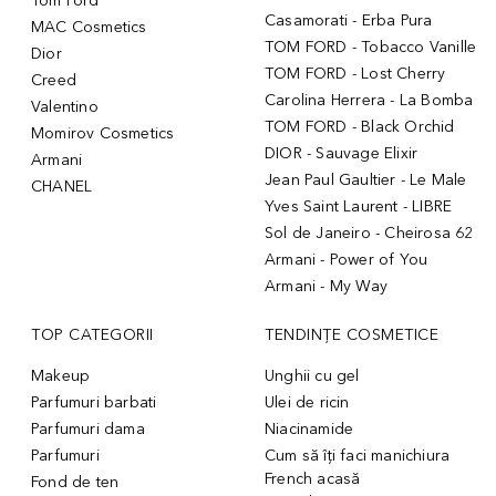
Tom Ford
Casamorati - Erba Pura
MAC Cosmetics
TOM FORD - Tobacco Vanille
Dior
TOM FORD - Lost Cherry
Creed
Carolina Herrera - La Bomba
Valentino
TOM FORD - Black Orchid
Momirov Cosmetics
DIOR - Sauvage Elixir
Armani
Jean Paul Gaultier - Le Male
CHANEL
Yves Saint Laurent - LIBRE
Sol de Janeiro - Cheirosa 62
Armani - Power of You
Armani - My Way
TOP CATEGORII
TENDINȚE COSMETICE
Makeup
Unghii cu gel
Parfumuri barbati
Ulei de ricin
Parfumuri dama
Niacinamide
Parfumuri
Cum să îți faci manichiura
French acasă
Fond de ten