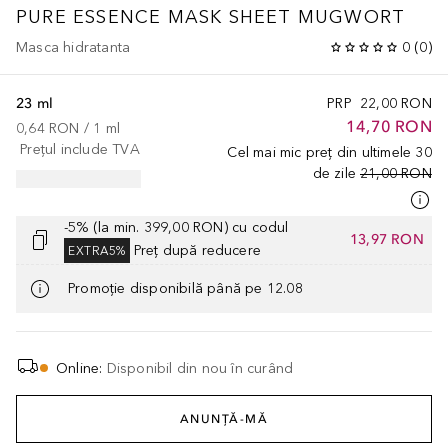
PURE ESSENCE MASK SHEET MUGWORT
Masca hidratanta
0
(
0
)
23 ml
PRP
22,00 RON
14,70 RON
0,64 RON
 / 
1
ml
Prețul include TVA
Cel mai mic preț din ultimele 30
de zile
21,00 RON
-5% (la min. 399,00 RON) cu codul
13,97 RON
Preț după reducere
EXTRA5%
Promoție disponibilă până pe 12.08
Online
:
Disponibil din nou în curând
ANUNȚĂ-MĂ