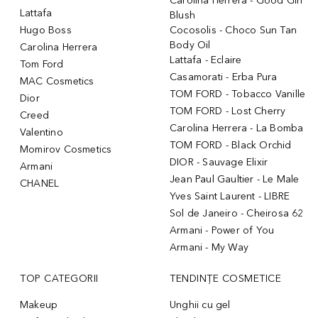
Carolina Herrera - Good Girl
Lattafa
Blush
Hugo Boss
Cocosolis - Choco Sun Tan
Body Oil
Carolina Herrera
Lattafa - Eclaire
Tom Ford
Casamorati - Erba Pura
MAC Cosmetics
TOM FORD - Tobacco Vanille
Dior
TOM FORD - Lost Cherry
Creed
Carolina Herrera - La Bomba
Valentino
TOM FORD - Black Orchid
Momirov Cosmetics
DIOR - Sauvage Elixir
Armani
Jean Paul Gaultier - Le Male
CHANEL
Yves Saint Laurent - LIBRE
Sol de Janeiro - Cheirosa 62
Armani - Power of You
Armani - My Way
TOP CATEGORII
TENDINȚE COSMETICE
Makeup
Unghii cu gel