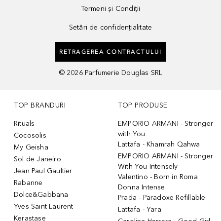
Termeni și Condiții
Setări de confidențialitate
RETRAGEREA CONTRACTULUI
©
2026
Parfumerie Douglas SRL
TOP BRANDURI
TOP PRODUSE
Rituals
EMPORIO ARMANI - Stronger
with You
Cocosolis
Lattafa - Khamrah Qahwa
My Geisha
EMPORIO ARMANI - Stronger
Sol de Janeiro
With You Intensely
Jean Paul Gaultier
Valentino - Born in Roma
Rabanne
Donna Intense
Dolce&Gabbana
Prada - Paradoxe Refillable
Yves Saint Laurent
Lattafa - Yara
Kerastase