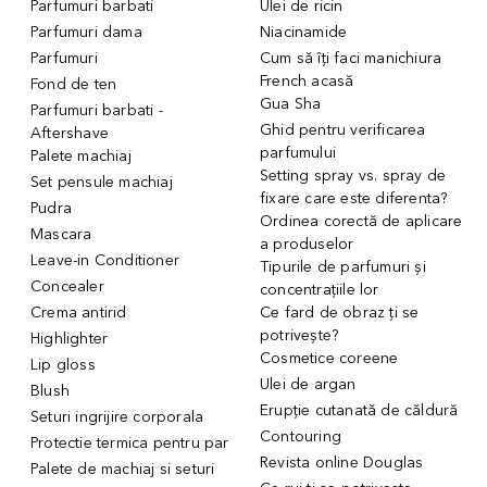
Parfumuri barbati
Ulei de ricin
Parfumuri dama
Niacinamide
Parfumuri
Cum să îți faci manichiura
French acasă
Fond de ten
Gua Sha
Parfumuri barbati -
Ghid pentru verificarea
Aftershave
parfumului
Palete machiaj
Setting spray vs. spray de
Set pensule machiaj
fixare care este diferenta?
Pudra
Ordinea corectă de aplicare
Mascara
a produselor
Leave-in Conditioner
Tipurile de parfumuri și
Concealer
concentrațiile lor
Crema antirid
Ce fard de obraz ți se
potrivește?
Highlighter
Cosmetice coreene
Lip gloss
Ulei de argan
Blush
Erupție cutanată de căldură
Seturi ingrijire corporala
Contouring
Protectie termica pentru par
Revista online Douglas
Palete de machiaj si seturi