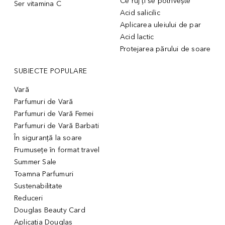
Ce ruj ți se potrivește
Ser vitamina C
Acid salicilic
Aplicarea uleiului de par
Acid lactic
Protejarea părului de soare
SUBIECTE POPULARE
Vară
Parfumuri de Vară
Parfumuri de Vară Femei
Parfumuri de Vară Barbati
În siguranță la soare
Frumusețe în format travel
Summer Sale
Toamna Parfumuri
Sustenabilitate
Reduceri
Douglas Beauty Card
Aplicația Douglas