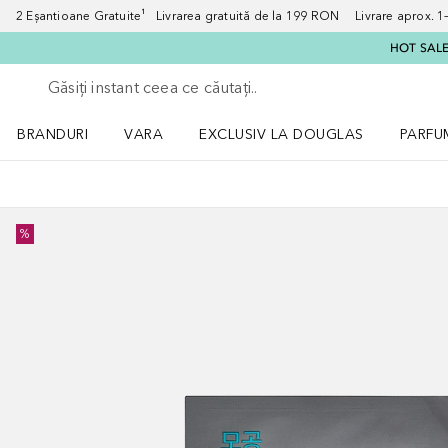
2 Eșantioane Gratuite¹ Livrarea gratuită de la 199 RON Livrare aprox. 1–3
HOT SALE:
Înapoi
Executați căutarea
BRANDURI
VARA
EXCLUSIV LA DOUGLAS
PARFU
Deschidere meniu BRANDURI
Deschidere meniu VARA
Deschi
%