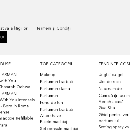
tivă a litigiilor
Termeni și Condiții
UI
ODUSE
TOP CATEGORII
TENDINȚE COS
 ARMANI -
Makeup
Unghii cu gel
with You
Parfumuri barbati
Ulei de ricin
- Khamrah Qahwa
Parfumuri dama
Niacinamide
 ARMANI -
Parfumuri
Cum să îți faci 
With You Intensely
French acasă
Fond de ten
 - Born in Roma
Gua Sha
Parfumuri barbati -
tense
Ghid pentru veri
Aftershave
aradoxe Refillable
parfumului
Palete machiaj
 Yara
Setting spray vs
Set pensule machiaj