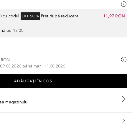
) cu codul
Preț după reducere
11,97 RON
EXTRA5%
ână pe 12.08
0 RON
, 09.08.2026 până mar., 11.08.2026
ADĂUGAȚI ÎN COŞ
tea magazinului