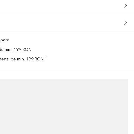
ătoare
 de min. 199 RON
omenzi de min. 199 RON ¹