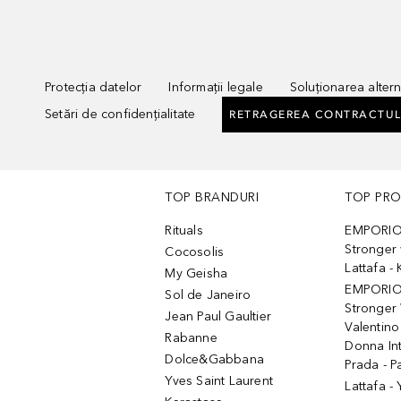
Protecția datelor
Informații legale
Soluționarea alterna
Setări de confidențialitate
RETRAGEREA CONTRACTUL
TOP BRANDURI
TOP PR
Rituals
EMPORIO
Stronger 
Cocosolis
Lattafa 
My Geisha
EMPORIO
Sol de Janeiro
Stronger 
Jean Paul Gaultier
Valentino
Rabanne
Donna In
Dolce&Gabbana
Prada - P
Yves Saint Laurent
Lattafa -