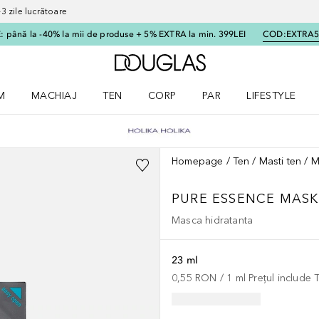
 zile lucrătoare
 până la -40% la mii de produse + 5% EXTRA la min. 399LEI
COD:
EXTRA
Către pagina principală
M
MACHIAJ
TEN
CORP
PAR
LIFESTYLE
dere meniu Parfum
Deschidere meniu Machiaj
Deschidere meniu Ten
Deschidere meniu Corp
Deschidere meniu Par
Deschidere meni
Homepage
Ten
Masti ten
M
PURE ESSENCE MASK
Masca hidratanta
23 ml
0,55 RON
 / 
1
ml
Prețul include