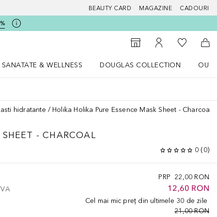
BEAUTY CARD
MAGAZINE
CADOURI
5%
 Douglas
Către List
Către Găsire magazin
Către Contul meu
Căt
SANATATE & WELLNESS
DOUGLAS COLLECTION
OUTL
u Lifestyle
Deschidere meniu SANATATE & WELLNESS
Deschidere meniu Douglas Collectio
asti hidratante
Holika Holika Pure Essence Mask Sheet - Charcoal
 SHEET - CHARCOAL
0
(
0
)
PRP
22,00 RON
12,60 RON
 TVA
Cel mai mic preț din ultimele 30 de zile
21,00 RON