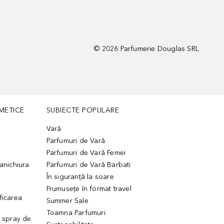
©
2026
Parfumerie Douglas SRL
METICE
SUBIECTE POPULARE
Vară
Parfumuri de Vară
Parfumuri de Vară Femei
manichiura
Parfumuri de Vară Barbati
În siguranță la soare
Frumusețe în format travel
ficarea
Summer Sale
Toamna Parfumuri
. spray de