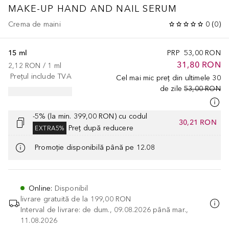
MAKE-UP
HAND AND NAIL SERUM
Crema de maini
0
(
0
)
15 ml
PRP
53,00 RON
31,80 RON
2,12 RON
 / 
1
ml
Prețul include TVA
Cel mai mic preț din ultimele 30
de zile
53,00 RON
-5% (la min. 399,00 RON) cu codul
30,21 RON
Preț după reducere
EXTRA5%
Promoție disponibilă până pe 12.08
Online
:
Disponibil
livrare gratuită de la
199,00 RON
Interval de livrare: de dum., 09.08.2026 până mar.,
11.08.2026