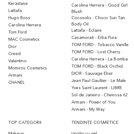
Kerastase
Carolina Herrera - Good Girl
Lattafa
Blush
Hugo Boss
Cocosolis - Choco Sun Tan
Body Oil
Carolina Herrera
Lattafa - Eclaire
Tom Ford
Casamorati - Erba Pura
MAC Cosmetics
TOM FORD - Tobacco Vanille
Dior
TOM FORD - Lost Cherry
Creed
Carolina Herrera - La Bomba
Valentino
TOM FORD - Black Orchid
Momirov Cosmetics
DIOR - Sauvage Elixir
Armani
Jean Paul Gaultier - Le Male
CHANEL
Yves Saint Laurent - LIBRE
Sol de Janeiro - Cheirosa 62
Armani - Power of You
Armani - My Way
TOP CATEGORII
TENDINȚE COSMETICE
Makeup
Unghii cu gel