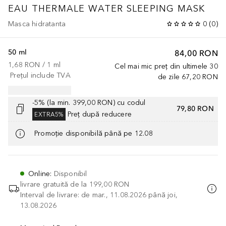
EAU THERMALE WATER SLEEPING MASK
Masca hidratanta
0
(
0
)
50 ml
84,00 RON
1,68 RON
 / 
1
ml
Cel mai mic preț din ultimele 30
Prețul include TVA
de zile
67,20 RON
-5% (la min. 399,00 RON) cu codul
79,80 RON
Preț după reducere
EXTRA5%
Promoție disponibilă până pe 12.08
Online
:
Disponibil
livrare gratuită de la
199,00 RON
Interval de livrare: de mar., 11.08.2026 până joi,
13.08.2026