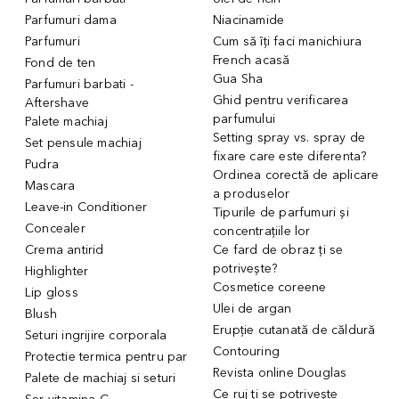
Parfumuri dama
Niacinamide
Parfumuri
Cum să îți faci manichiura
French acasă
Fond de ten
Gua Sha
Parfumuri barbati -
Ghid pentru verificarea
Aftershave
parfumului
Palete machiaj
Setting spray vs. spray de
Set pensule machiaj
fixare care este diferenta?
Pudra
Ordinea corectă de aplicare
Mascara
a produselor
Leave-in Conditioner
Tipurile de parfumuri și
Concealer
concentrațiile lor
Crema antirid
Ce fard de obraz ți se
potrivește?
Highlighter
Cosmetice coreene
Lip gloss
Ulei de argan
Blush
Erupție cutanată de căldură
Seturi ingrijire corporala
Contouring
Protectie termica pentru par
Revista online Douglas
Palete de machiaj si seturi
Ce ruj ți se potrivește