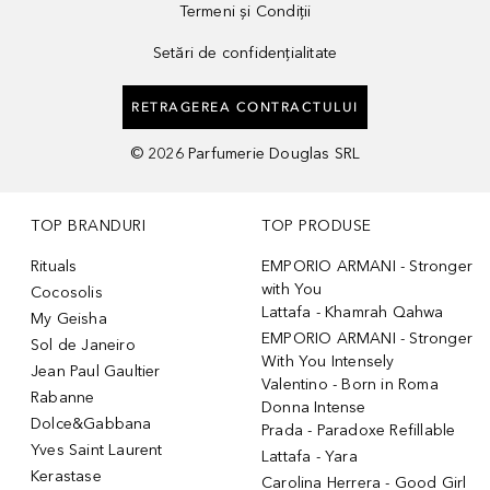
Termeni și Condiții
Setări de confidențialitate
RETRAGEREA CONTRACTULUI
©
2026
Parfumerie Douglas SRL
TOP BRANDURI
TOP PRODUSE
Rituals
EMPORIO ARMANI - Stronger
with You
Cocosolis
Lattafa - Khamrah Qahwa
My Geisha
EMPORIO ARMANI - Stronger
Sol de Janeiro
With You Intensely
Jean Paul Gaultier
Valentino - Born in Roma
Rabanne
Donna Intense
Dolce&Gabbana
Prada - Paradoxe Refillable
Yves Saint Laurent
Lattafa - Yara
Kerastase
Carolina Herrera - Good Girl