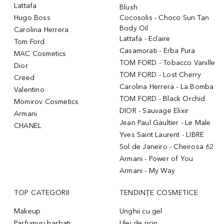
Lattafa
Blush
Hugo Boss
Cocosolis - Choco Sun Tan
Body Oil
Carolina Herrera
Lattafa - Eclaire
Tom Ford
Casamorati - Erba Pura
MAC Cosmetics
TOM FORD - Tobacco Vanille
Dior
TOM FORD - Lost Cherry
Creed
Carolina Herrera - La Bomba
Valentino
TOM FORD - Black Orchid
Momirov Cosmetics
DIOR - Sauvage Elixir
Armani
Jean Paul Gaultier - Le Male
CHANEL
Yves Saint Laurent - LIBRE
Sol de Janeiro - Cheirosa 62
Armani - Power of You
Armani - My Way
TOP CATEGORII
TENDINȚE COSMETICE
Makeup
Unghii cu gel
Parfumuri barbati
Ulei de ricin