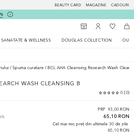
BEAUTY CARD
MAGAZINE
CADOURI
5%
 Douglas
Către List
Către Găsire magazin
Către Contul meu
Căt
SANATATE & WELLNESS
DOUGLAS COLLECTION
OUTL
u Lifestyle
Deschidere meniu SANATATE & WELLNESS
Deschidere meniu Douglas Collectio
nului
Spuma curatare
BCL AHA Cleansing Research Wash Cleans
SEARCH
WASH CLEANSING B
0
(
0
)
PRP
93,00 RON
65,10 RON
TVA
Cel mai mic preț din ultimele 30 de zile
65,10 RON