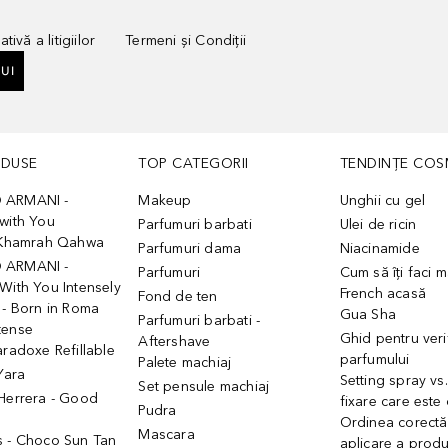
tivă a litigiilor
Termeni și Condiții
UI
ODUSE
TOP CATEGORII
TENDINȚE COS
 ARMANI -
Makeup
Unghii cu gel
with You
Parfumuri barbati
Ulei de ricin
- Khamrah Qahwa
Parfumuri dama
Niacinamide
 ARMANI -
Parfumuri
Cum să îți faci 
With You Intensely
French acasă
Fond de ten
 - Born in Roma
Gua Sha
Parfumuri barbati -
tense
Ghid pentru veri
Aftershave
aradoxe Refillable
parfumului
Palete machiaj
 Yara
Setting spray vs
Set pensule machiaj
 Herrera - Good
fixare care este
Pudra
h
Ordinea corectă
Mascara
s - Choco Sun Tan
aplicare a prod