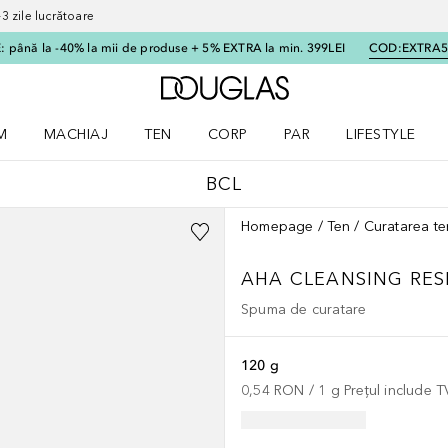
 zile lucrătoare
 până la -40% la mii de produse + 5% EXTRA la min. 399LEI
COD:
EXTRA
Către pagina principală
M
MACHIAJ
TEN
CORP
PAR
LIFESTYLE
dere meniu Parfum
Deschidere meniu Machiaj
Deschidere meniu Ten
Deschidere meniu Corp
Deschidere meniu Par
Deschidere meni
BCL
Homepage
Ten
Curatarea te
AHA CLEANSING RE
Spuma de curatare
120 g
0,54 RON
 / 
1
g
Prețul include 