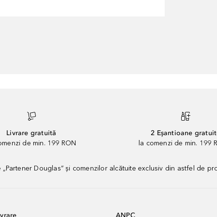
Livrare gratuită
2 Eșantioane gratui
comenzi de min. 199 RON
la comenzi de min. 199 
artener Douglas” și comenzilor alcătuite exclusiv din astfel de pr
vrare
ANPC