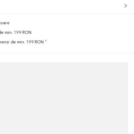
ătoare
 de min. 199 RON
omenzi de min. 199 RON ¹