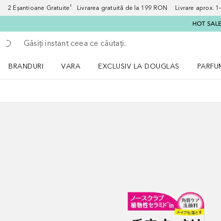
2 Eșantioane Gratuite¹ Livrarea gratuită de la 199 RON Livrare aprox. 1–3
HOT SALE:
Înapoi
Executați căutarea
BRANDURI
VARA
EXCLUSIV LA DOUGLAS
PARFU
Deschidere meniu BRANDURI
Deschidere meniu VARA
Deschi