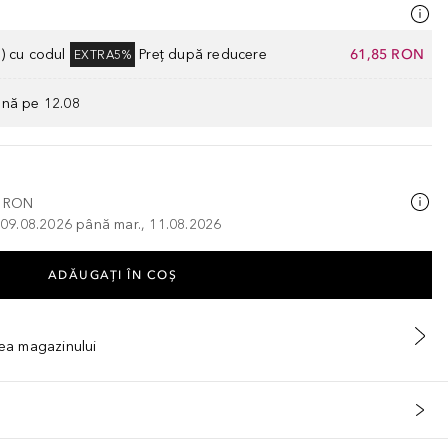
) cu codul
Preț după reducere
61,85 RON
EXTRA5%
ână pe 12.08
0 RON
, 09.08.2026 până mar., 11.08.2026
ADĂUGAȚI ÎN COŞ
tea magazinului