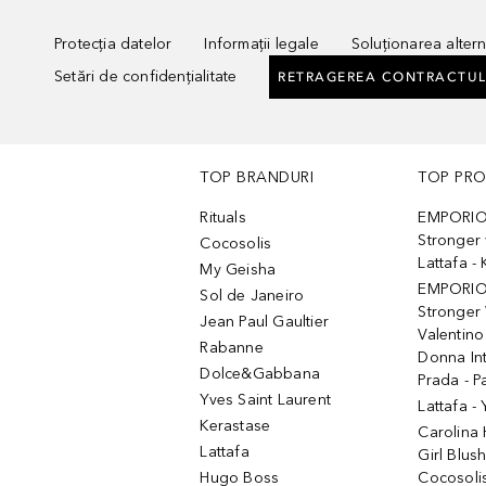
Protecția datelor
Informații legale
Soluționarea alterna
Setări de confidențialitate
RETRAGEREA CONTRACTUL
TOP BRANDURI
TOP PR
Rituals
EMPORIO
Stronger 
Cocosolis
Lattafa 
My Geisha
EMPORIO
Sol de Janeiro
Stronger 
Jean Paul Gaultier
Valentino
Rabanne
Donna In
Dolce&Gabbana
Prada - P
Yves Saint Laurent
Lattafa -
Kerastase
Carolina
Lattafa
Girl Blus
Hugo Boss
Cocosoli