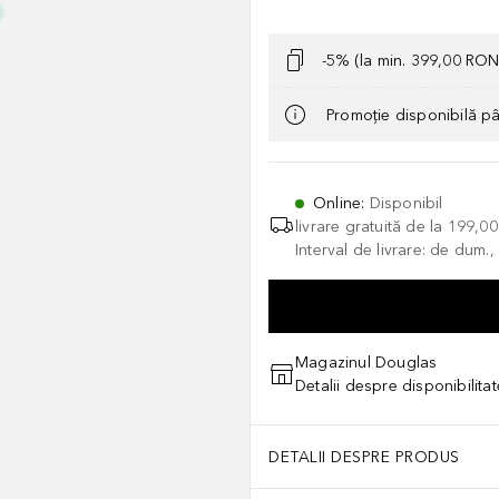
-5% (la min. 399,00 RON
Promoție disponibilă p
Online
:
Disponibil
livrare gratuită de la
199,0
Interval de livrare: de dum.
Magazinul Douglas
Detalii despre disponibilita
DETALII DESPRE PRODUS