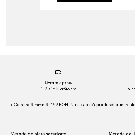
Livrare aprox.
1–3 zile lucrătoare
la 
Comandă minimă: 199 RON. Nu se aplică produselor marcate „P
1
Metode de plată securizate
Metode de li