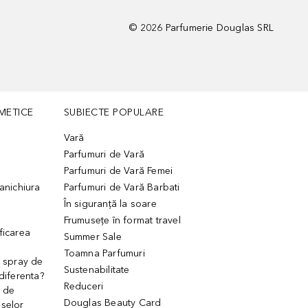
©
2026
Parfumerie Douglas SRL
METICE
SUBIECTE POPULARE
Vară
Parfumuri de Vară
Parfumuri de Vară Femei
manichiura
Parfumuri de Vară Barbati
În siguranță la soare
Frumusețe în format travel
ficarea
Summer Sale
Toamna Parfumuri
. spray de
Sustenabilitate
 diferenta?
Reduceri
 de
Douglas Beauty Card
uselor