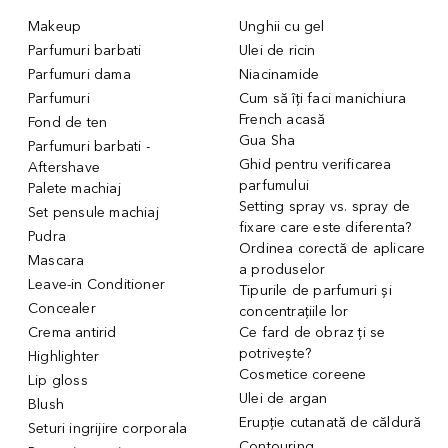
Makeup
Unghii cu gel
Parfumuri barbati
Ulei de ricin
Parfumuri dama
Niacinamide
Parfumuri
Cum să îți faci manichiura
French acasă
Fond de ten
Gua Sha
Parfumuri barbati -
Ghid pentru verificarea
Aftershave
parfumului
Palete machiaj
Setting spray vs. spray de
Set pensule machiaj
fixare care este diferenta?
Pudra
Ordinea corectă de aplicare
Mascara
a produselor
Leave-in Conditioner
Tipurile de parfumuri și
Concealer
concentrațiile lor
Crema antirid
Ce fard de obraz ți se
potrivește?
Highlighter
Cosmetice coreene
Lip gloss
Ulei de argan
Blush
Erupție cutanată de căldură
Seturi ingrijire corporala
Contouring