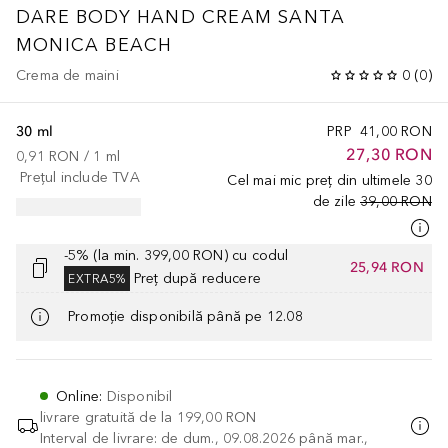
DARE BODY HAND CREAM SANTA
MONICA BEACH
Crema de maini
0
(
0
)
30 ml
PRP
41,00 RON
27,30 RON
0,91 RON
 / 
1
ml
Prețul include TVA
Cel mai mic preț din ultimele 30
de zile
39,00 RON
-5% (la min. 399,00 RON) cu codul
25,94 RON
Preț după reducere
EXTRA5%
Promoție disponibilă până pe 12.08
Online
:
Disponibil
livrare gratuită de la
199,00 RON
Interval de livrare: de dum., 09.08.2026 până mar.,