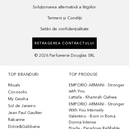
Soluționarea alternativă a litigiilor
Termeni și Condiții
Setări de confidențialitate
RETRAGEREA CONTRACTULUI
©
2026
Parfumerie Douglas SRL
TOP BRANDURI
TOP PRODUSE
Rituals
EMPORIO ARMANI - Stronger
with You
Cocosolis
Lattafa - Khamrah Qahwa
My Geisha
EMPORIO ARMANI - Stronger
Sol de Janeiro
With You Intensely
Jean Paul Gaultier
Valentino - Born in Roma
Rabanne
Donna Intense
Dolce&Gabbana
Prada - Paradoxe Refillable