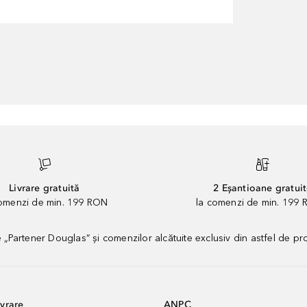
Livrare gratuită
2 Eșantioane gratui
comenzi de min. 199 RON
la comenzi de min. 199 
artener Douglas” și comenzilor alcătuite exclusiv din astfel de pr
vrare
ANPC