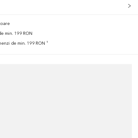
ătoare
 de min. 199 RON
omenzi de min. 199 RON ¹