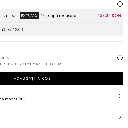
) cu codul
Preț după reducere
152,35 RON
EXTRA5%
ână pe 12.08
0 RON
, 09.08.2026 până mar., 11.08.2026
ADĂUGAȚI ÎN COŞ
tea magazinului