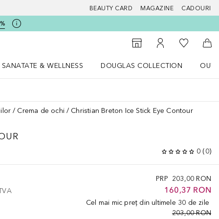
BEAUTY CARD
MAGAZINE
CADOURI
5%
 Douglas
Către List
Către Găsire magazin
Către Contul meu
Căt
SANATATE & WELLNESS
DOUGLAS COLLECTION
OUTL
u Lifestyle
Deschidere meniu SANATATE & WELLNESS
Deschidere meniu Douglas Collectio
ilor
Crema de ochi
Christian Breton Ice Stick Eye Contour
TOUR
0
(
0
)
PRP
203,00 RON
160,37 RON
 TVA
Cel mai mic preț din ultimele 30 de zile
203,00 RON