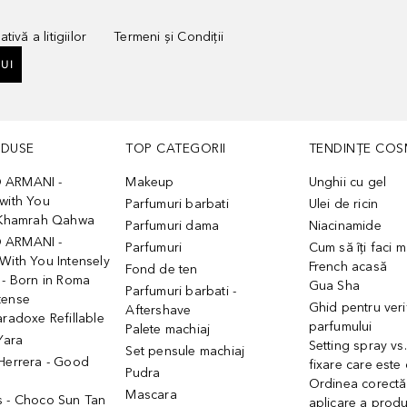
tivă a litigiilor
Termeni și Condiții
UI
ODUSE
TOP CATEGORII
TENDINȚE COS
 ARMANI -
Makeup
Unghii cu gel
with You
Parfumuri barbati
Ulei de ricin
- Khamrah Qahwa
Parfumuri dama
Niacinamide
 ARMANI -
Parfumuri
Cum să îți faci 
With You Intensely
French acasă
Fond de ten
 - Born in Roma
Gua Sha
Parfumuri barbati -
tense
Ghid pentru veri
Aftershave
aradoxe Refillable
parfumului
Palete machiaj
 Yara
Setting spray vs
Set pensule machiaj
 Herrera - Good
fixare care este
Pudra
h
Ordinea corectă
Mascara
s - Choco Sun Tan
aplicare a prod