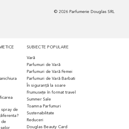
©
2026
Parfumerie Douglas SRL
METICE
SUBIECTE POPULARE
Vară
Parfumuri de Vară
Parfumuri de Vară Femei
manichiura
Parfumuri de Vară Barbati
În siguranță la soare
Frumusețe în format travel
ficarea
Summer Sale
Toamna Parfumuri
. spray de
Sustenabilitate
 diferenta?
Reduceri
 de
Douglas Beauty Card
uselor