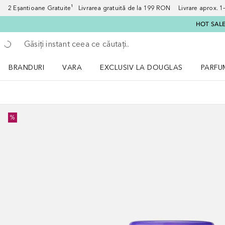
2 Eșantioane Gratuite¹ Livrarea gratuită de la 199 RON Livrare aprox. 1–3
HOT SALE:
Înapoi
Executați căutarea
BRANDURI
VARA
EXCLUSIV LA DOUGLAS
PARFU
Deschidere meniu BRANDURI
Deschidere meniu VARA
Deschi
%