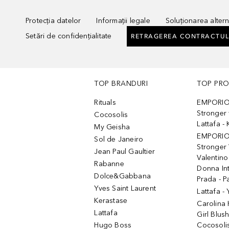
Protecția datelor
Informații legale
Soluționarea alterna
Setări de confidențialitate
RETRAGEREA CONTRACTUL
TOP BRANDURI
TOP PR
Rituals
EMPORIO
Stronger 
Cocosolis
Lattafa 
My Geisha
EMPORIO
Sol de Janeiro
Stronger 
Jean Paul Gaultier
Valentino
Rabanne
Donna In
Dolce&Gabbana
Prada - P
Yves Saint Laurent
Lattafa -
Kerastase
Carolina
Lattafa
Girl Blus
Hugo Boss
Cocosoli