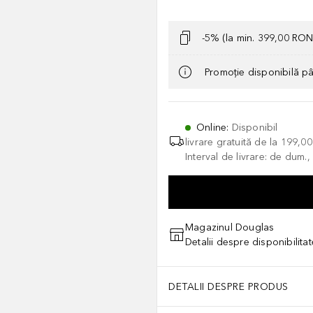
-5% (la min. 399,00 RON
Promoție disponibilă p
Online
:
Disponibil
livrare gratuită de la
199,0
Interval de livrare: de dum.
Magazinul Douglas
Detalii despre disponibilita
DETALII DESPRE PRODUS