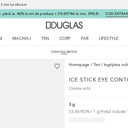
 zile lucrătoare
 până la -40% la mii de produse + 5% EXTRA la min. 399LEI
COD:
EXTRA
Către pagina principală
M
MACHIAJ
TEN
CORP
PAR
LIFESTYLE
dere meniu Parfum
Deschidere meniu Machiaj
Deschidere meniu Ten
Deschidere meniu Corp
Deschidere meniu Par
Deschidere meni
Homepage
Ten
Ingrijirea och
ICE STICK EYE CON
Crema ochi
3 g
53,46 RON
 / 
1
g
Prețul include