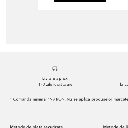
Livrare aprox.
1–3 zile lucrătoare
la 
Comandă minimă: 199 RON. Nu se aplică produselor marcate „P
1
Metode de plată securizate
Metode de li