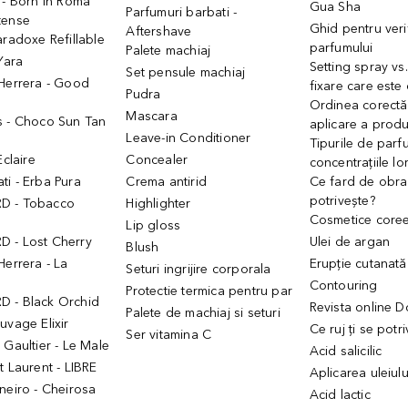
 - Born in Roma
Gua Sha
Parfumuri barbati -
tense
Ghid pentru veri
Aftershave
aradoxe Refillable
parfumului
Palete machiaj
 Yara
Setting spray vs
Set pensule machiaj
 Herrera - Good
fixare care este
Pudra
h
Ordinea corectă
Mascara
s - Choco Sun Tan
aplicare a prod
Leave-in Conditioner
Tipurile de parfu
Eclaire
Concealer
concentrațiile lo
i - Erba Pura
Crema antirid
Ce fard de obraz
potrivește?
D - Tobacco
Highlighter
Cosmetice core
Lip gloss
 - Lost Cherry
Ulei de argan
Blush
Herrera - La
Erupție cutanată
Seturi ingrijire corporala
Contouring
Protectie termica pentru par
 - Black Orchid
Revista online 
Palete de machiaj si seturi
uvage Elixir
Ce ruj ți se potr
Ser vitamina C
 Gaultier - Le Male
Acid salicilic
t Laurent - LIBRE
Aplicarea uleiul
neiro - Cheirosa
Acid lactic