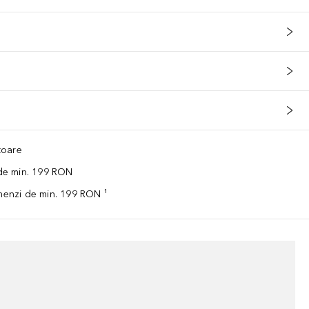
ătoare
 de min. 199 RON
omenzi de min. 199 RON ¹