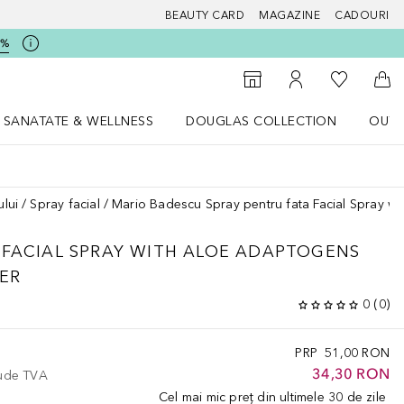
BEAUTY CARD
MAGAZINE
CADOURI
5%
 Douglas
Către List
Către Găsire magazin
Către Contul meu
Căt
SANATATE & WELLNESS
DOUGLAS COLLECTION
OUTL
u Lifestyle
Deschidere meniu SANATATE & WELLNESS
Deschidere meniu Douglas Collectio
ului
Spray facial
Mario Badescu Spray pentru fata Facial Spray 
FACIAL SPRAY WITH ALOE ADAPTOGENS
ER
0
(
0
)
PRP
51,00 RON
34,30 RON
lude TVA
Cel mai mic preț din ultimele 30 de zile