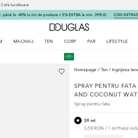
 zile lucrătoare
 până la -40% la mii de produse + 5% EXTRA la min. 399LEI
COD:
EXTRA
Către pagina principală
M
MACHIAJ
TEN
CORP
PAR
LIFESTYLE
dere meniu Parfum
Deschidere meniu Machiaj
Deschidere meniu Ten
Deschidere meniu Corp
Deschidere meniu Par
Deschidere meni
Homepage
Ten
Ingrijirea ten
SPRAY PENTRU FATA
AND COCONUT WAT
Spray pentru fata
59 ml
0,58 RON
 / 
1
ml
Prețul inc