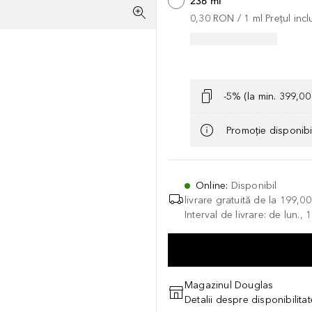
236 ml
0,30 RON
 / 
1
ml
Prețul inc
-5% (la min. 399,0
Promoție disponib
Online
:
Disponibil
livrare gratuită de la
199,0
Interval de livrare: de lun.
Magazinul Douglas
Detalii despre disponibilita