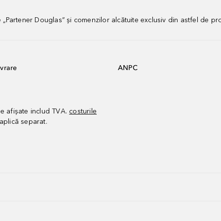
artener Douglas” și comenzilor alcătuite exclusiv din astfel de pr
vrare
ANPC
le afișate includ TVA.
costurile
aplică separat.