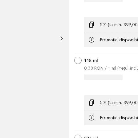
-5% (la min. 399,0
Promoție disponib
118 ml
0,38 RON
 / 
1
ml
Prețul inc
-5% (la min. 399,0
Promoție disponib