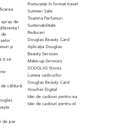
Frumusețe în format travel
ficarea
Summer Sale
Toamna Parfumuri
. spray de
Sustenabilitate
 diferenta?
Reduceri
 de
Douglas Beauty Card
uselor
muri și
Aplicația Douglas
r
Beauty Services
 ți se
Make-up-Services
DOUGLAS Stores
ene
Lumea cadourilor
Douglas Beauty Card
 de căldură
Voucher Digital
Idei de cadouri pentru ea
Douglas
Idei de cadouri pentru el
ivește
ui de par