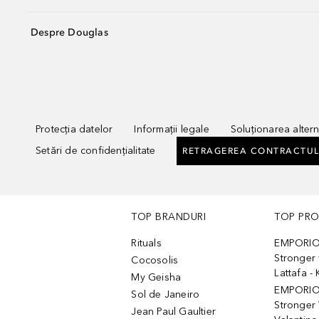
Despre Douglas
Protecția datelor
Informații legale
Soluționarea alterna
Setări de confidențialitate
RETRAGEREA CONTRACTUL
TOP BRANDURI
TOP PR
Rituals
EMPORIO
Stronger 
Cocosolis
Lattafa 
My Geisha
EMPORIO
Sol de Janeiro
Stronger 
Jean Paul Gaultier