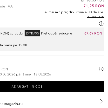
PRP
98,00 RON
71,25 RON
lude TVA
Cel mai mic preț din ultimele 30 de zile
95,00 RON
0 RON) cu codul
Preț după reducere
67,69 RON
EXTRA5%
ilă până pe 12.08
0 RON
, 10.08.2026 până mie., 12.08.2026
ADĂUGAȚI ÎN COŞ
tea magazinului