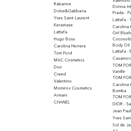
Valentino
Rabanne
Donna In
Dolce&Gabbana
Prada - P
Yves Saint Laurent
Lattafa -
Kerastase
Carolina
Lattafa
Girl Blus
Hugo Boss
Cocosoli
Body Oil
Carolina Herrera
Lattafa - 
Tom Ford
Casamorat
MAC Cosmetics
TOM FOR
Dior
Vanille
Creed
TOM FORD
Valentino
Carolina 
Momirov Cosmetics
Bomba
Armani
TOM FORD
CHANEL
DIOR - Sa
Jean Paul
Yves Sain
Sol de Ja