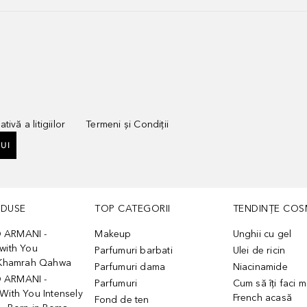
tivă a litigiilor
Termeni și Condiții
UI
ODUSE
TOP CATEGORII
TENDINȚE COS
 ARMANI -
Makeup
Unghii cu gel
with You
Parfumuri barbati
Ulei de ricin
- Khamrah Qahwa
Parfumuri dama
Niacinamide
 ARMANI -
Parfumuri
Cum să îți faci 
With You Intensely
French acasă
Fond de ten