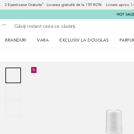
2 Eșantioane Gratuite¹ Livrarea gratuită de la 199 RON Livrare aprox. 1–3
HOT SALE:
Înapoi
Executați căutarea
BRANDURI
VARA
EXCLUSIV LA DOUGLAS
PARFU
Deschidere meniu BRANDURI
Deschidere meniu VARA
Deschi
%