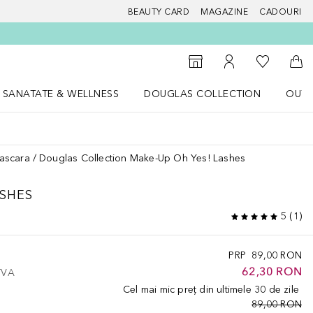
BEAUTY CARD
MAGAZINE
CADOURI
 Douglas
Către List
Către Găsire magazin
Către Contul meu
Căt
SANATATE & WELLNESS
DOUGLAS COLLECTION
OUTL
u Lifestyle
Deschidere meniu SANATATE & WELLNESS
Deschidere meniu Douglas Collectio
ascara
Douglas Collection Make-Up Oh Yes! Lashes
ASHES
5
(
1
)
PRP
89,00 RON
62,30 RON
 TVA
Cel mai mic preț din ultimele 30 de zile
89,00 RON