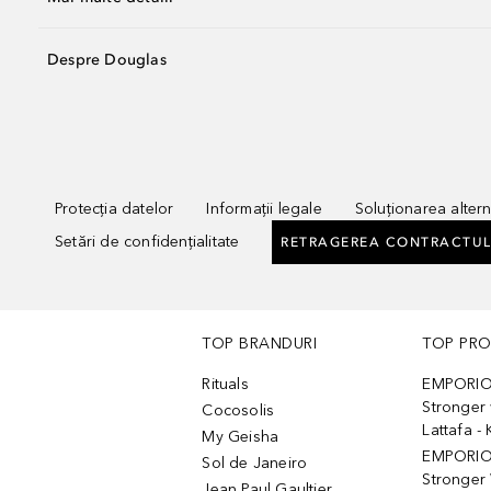
Despre Douglas
Protecția datelor
Informații legale
Soluționarea alterna
Setări de confidențialitate
RETRAGEREA CONTRACTUL
TOP BRANDURI
TOP PR
Rituals
EMPORIO
Stronger 
Cocosolis
Lattafa 
My Geisha
EMPORIO
Sol de Janeiro
Stronger 
Jean Paul Gaultier