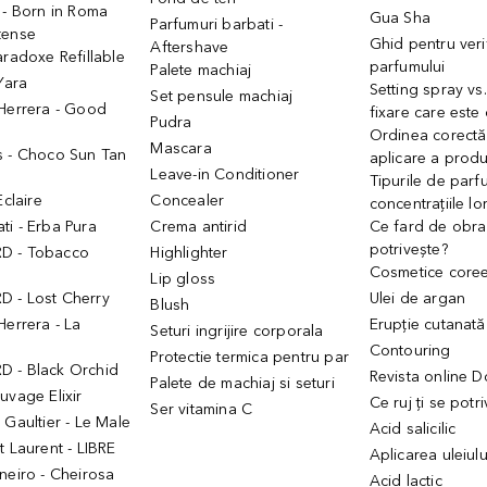
 - Born in Roma
Gua Sha
Parfumuri barbati -
tense
Ghid pentru veri
Aftershave
aradoxe Refillable
parfumului
Palete machiaj
 Yara
Setting spray vs
Set pensule machiaj
 Herrera - Good
fixare care este
Pudra
h
Ordinea corectă
Mascara
s - Choco Sun Tan
aplicare a prod
Leave-in Conditioner
Tipurile de parfu
Eclaire
Concealer
concentrațiile lo
i - Erba Pura
Crema antirid
Ce fard de obraz
potrivește?
D - Tobacco
Highlighter
Cosmetice core
Lip gloss
 - Lost Cherry
Ulei de argan
Blush
Herrera - La
Erupție cutanată
Seturi ingrijire corporala
Contouring
Protectie termica pentru par
 - Black Orchid
Revista online 
Palete de machiaj si seturi
uvage Elixir
Ce ruj ți se potr
Ser vitamina C
 Gaultier - Le Male
Acid salicilic
t Laurent - LIBRE
Aplicarea uleiul
neiro - Cheirosa
Acid lactic