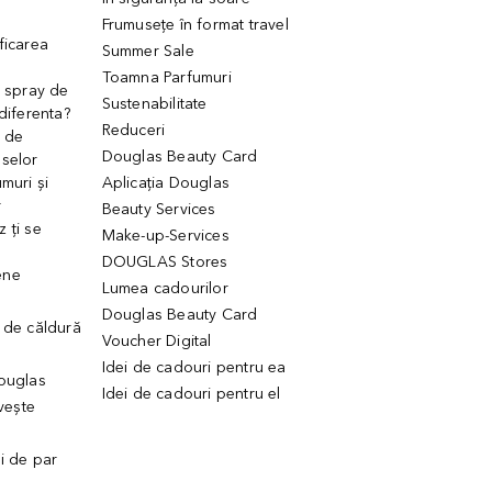
Frumusețe în format travel
ficarea
Summer Sale
Toamna Parfumuri
. spray de
Sustenabilitate
 diferenta?
Reduceri
 de
Douglas Beauty Card
uselor
muri și
Aplicația Douglas
r
Beauty Services
 ți se
Make-up-Services
DOUGLAS Stores
ene
Lumea cadourilor
Douglas Beauty Card
 de căldură
Voucher Digital
Idei de cadouri pentru ea
Douglas
Idei de cadouri pentru el
ivește
ui de par