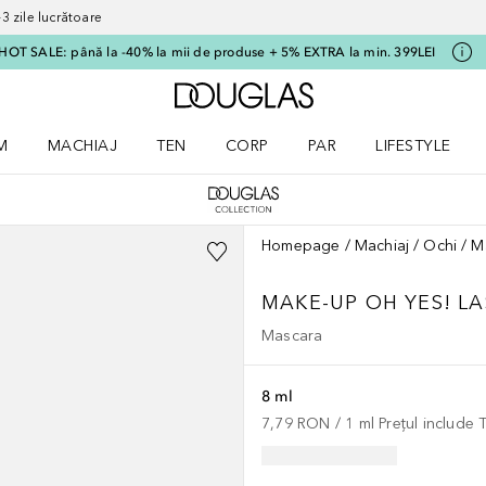
 zile lucrătoare
HOT SALE: până la -40% la mii de produse + 5% EXTRA la min. 399LEI
Către pagina principală
M
MACHIAJ
TEN
CORP
PAR
LIFESTYLE
dere meniu Parfum
Deschidere meniu Machiaj
Deschidere meniu Ten
Deschidere meniu Corp
Deschidere meniu Par
Deschidere meni
Homepage
Machiaj
Ochi
M
MAKE-UP
OH YES! L
Mascara
8 ml
7,79 RON
 / 
1
ml
Prețul include