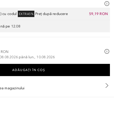
) cu codul
Preț după reducere
59,19 RON
EXTRA5%
ână pe 12.08
0 RON
, 08.08.2026 până lun., 10.08.2026
ADĂUGAȚI ÎN COŞ
tea magazinului