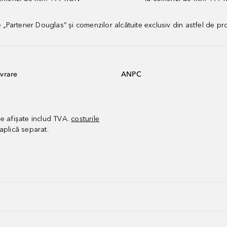
artener Douglas” și comenzilor alcătuite exclusiv din astfel de pr
vrare
ANPC
le afișate includ TVA.
costurile
aplică separat.