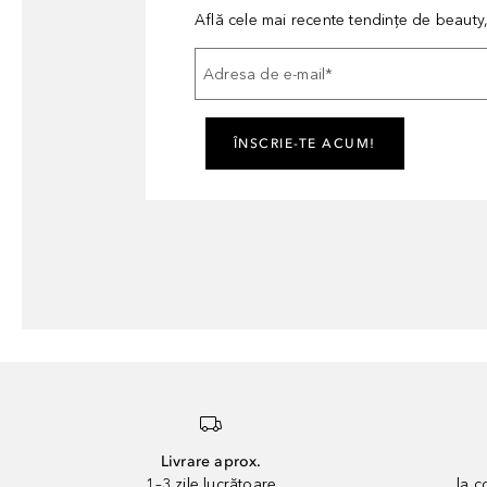
Află cele mai recente tendințe de beauty, 
Adresa de e-mail
*
ÎNSCRIE-TE ACUM!
Livrare aprox.
1–3 zile lucrătoare
la 