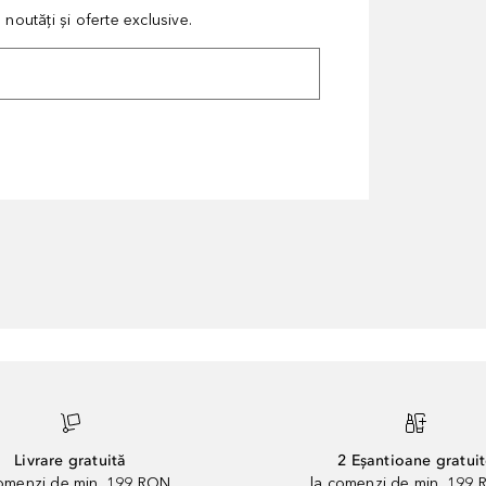
noutăți și oferte exclusive.
Livrare gratuită
2 Eșantioane gratui
comenzi de min. 199 RON
la comenzi de min. 199 