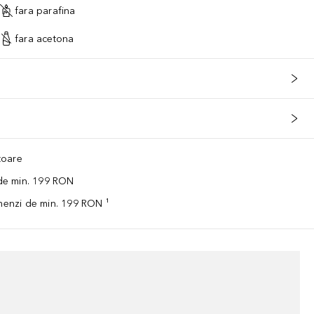
fara parafina
fara acetona
ătoare
 de min. 199 RON
omenzi de min. 199 RON ¹