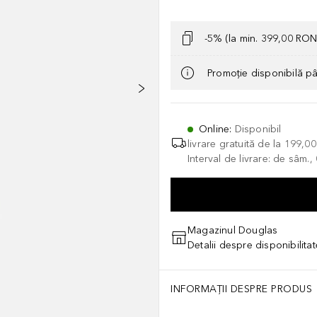
-5% (la min. 399,00 RON
Promoție disponibilă p
Online
:
Disponibil
livrare gratuită de la
199,0
Interval de livrare: de sâm.
Magazinul Douglas
Detalii despre disponibilita
INFORMAȚII DESPRE PRODUS