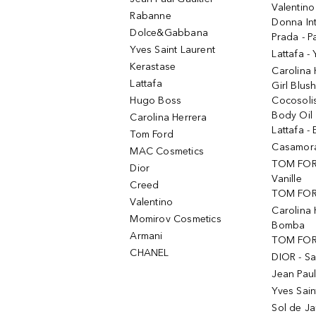
Valentino
Rabanne
Donna In
Dolce&Gabbana
Prada - P
Yves Saint Laurent
Lattafa -
Kerastase
Carolina
Lattafa
Girl Blus
Hugo Boss
Cocosoli
Body Oil
Carolina Herrera
Lattafa - 
Tom Ford
Casamorat
MAC Cosmetics
TOM FOR
Dior
Vanille
Creed
TOM FORD
Valentino
Carolina 
Momirov Cosmetics
Bomba
Armani
TOM FORD
CHANEL
DIOR - Sa
Jean Paul
Yves Sain
Sol de Ja