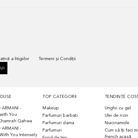
tivă a litigiilor
Termeni și Condiții
UI
ODUSE
TOP CATEGORII
TENDINȚE COS
 ARMANI -
Makeup
Unghii cu gel
with You
Parfumuri barbati
Ulei de ricin
- Khamrah Qahwa
Parfumuri dama
Niacinamide
 ARMANI -
Parfumuri
Cum să îți faci 
With You Intensely
French acasă
Fond de ten