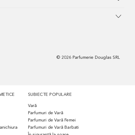
©
2026
Parfumerie Douglas SRL
METICE
SUBIECTE POPULARE
Vară
Parfumuri de Vară
Parfumuri de Vară Femei
manichiura
Parfumuri de Vară Barbati
În siguranță la soare