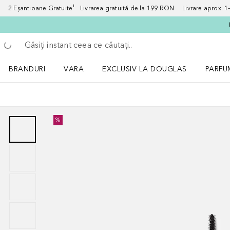
2 Eșantioane Gratuite¹ Livrarea gratuită de la 199 RON Livrare aprox. 1–3
Înapoi
Executați căutarea
BRANDURI
VARA
EXCLUSIV LA DOUGLAS
PARFU
Deschidere meniu BRANDURI
Deschidere meniu VARA
Deschi
%