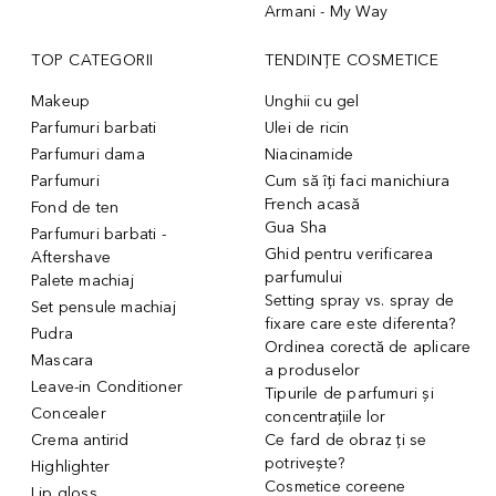
Armani - My Way
TOP CATEGORII
TENDINȚE COSMETICE
Makeup
Unghii cu gel
Parfumuri barbati
Ulei de ricin
Parfumuri dama
Niacinamide
Parfumuri
Cum să îți faci manichiura
French acasă
Fond de ten
Gua Sha
Parfumuri barbati -
Ghid pentru verificarea
Aftershave
parfumului
Palete machiaj
Setting spray vs. spray de
Set pensule machiaj
fixare care este diferenta?
Pudra
Ordinea corectă de aplicare
Mascara
a produselor
Leave-in Conditioner
Tipurile de parfumuri și
Concealer
concentrațiile lor
Crema antirid
Ce fard de obraz ți se
potrivește?
Highlighter
Cosmetice coreene
Lip gloss