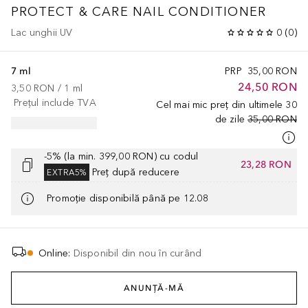
PROTECT & CARE NAIL CONDITIONER
Lac unghii UV
0
(
0
)
7 ml
PRP
35,00 RON
24,50 RON
3,50 RON
 / 
1
ml
Prețul include TVA
Cel mai mic preț din ultimele 30
de zile
35,00 RON
-5% (la min. 399,00 RON) cu codul
23,28 RON
Preț după reducere
EXTRA5%
Promoție disponibilă până pe 12.08
Online
:
Disponibil din nou în curând
ANUNȚĂ-MĂ