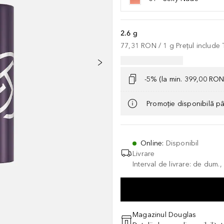
2.6 g
77,31 RON
 / 
1
g
Prețul include
-5% (la min. 399,00 RON
Promoție disponibilă p
Online
:
Disponibil
Livrare
Interval de livrare: de dum.
Magazinul Douglas