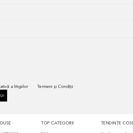
tivă a litigiilor
Termeni și Condiții
UI
ODUSE
TOP CATEGORII
TENDINȚE COS