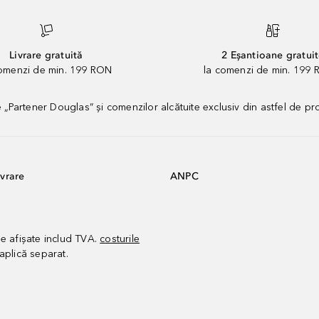
Livrare gratuită
2 Eșantioane gratui
comenzi de min. 199 RON
la comenzi de min. 199 
artener Douglas” și comenzilor alcătuite exclusiv din astfel de pr
vrare
ANPC
le afișate includ TVA.
costurile
aplică separat.