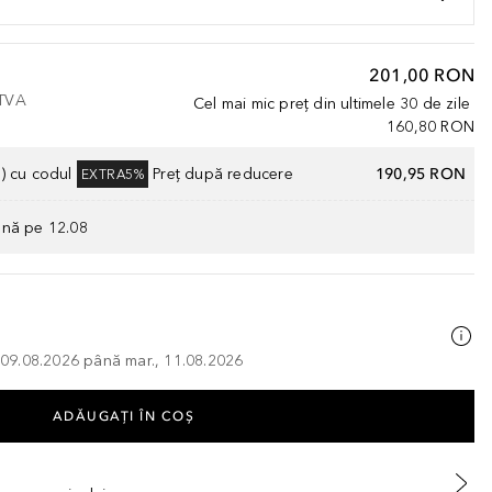
201,00 RON
 TVA
Cel mai mic preț din ultimele 30 de zile
160,80 RON
) cu codul
Preț după reducere
190,95 RON
EXTRA5%
ână pe 12.08
, 09.08.2026 până mar., 11.08.2026
ADĂUGAȚI ÎN COŞ