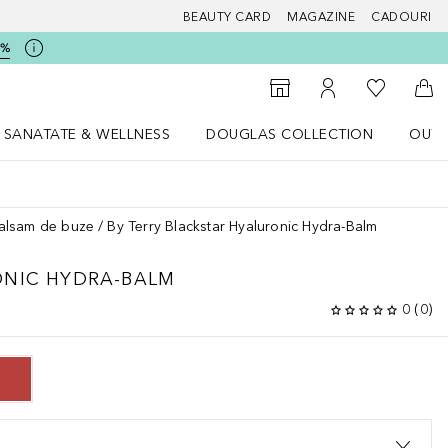
BEAUTY CARD
MAGAZINE
CADOURI
5%
 Douglas
Către List
Către Găsire magazin
Către Contul meu
Căt
SANATATE & WELLNESS
DOUGLAS COLLECTION
OUTL
u Lifestyle
Deschidere meniu SANATATE & WELLNESS
Deschidere meniu Douglas Collectio
alsam de buze
By Terry Blackstar Hyaluronic Hydra-Balm
NIC HYDRA-BALM
0
(
0
)