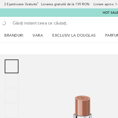
2 Eșantioane Gratuite¹ Livrarea gratuită de la 199 RON Livrare aprox. 1–3
HOT SALE:
Înapoi
Executați căutarea
BRANDURI
VARA
EXCLUSIV LA DOUGLAS
PARFU
Deschidere meniu BRANDURI
Deschidere meniu VARA
Deschi