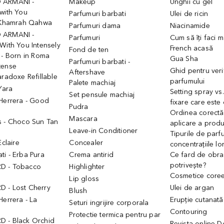
 ARMANI -
Makeup
Unghii cu gel
with You
Parfumuri barbati
Ulei de ricin
- Khamrah Qahwa
Parfumuri dama
Niacinamide
 ARMANI -
Parfumuri
Cum să îți faci 
With You Intensely
French acasă
Fond de ten
 - Born in Roma
Gua Sha
Parfumuri barbati -
tense
Ghid pentru veri
Aftershave
aradoxe Refillable
parfumului
Palete machiaj
 Yara
Setting spray vs
Set pensule machiaj
 Herrera - Good
fixare care este
Pudra
h
Ordinea corectă
Mascara
s - Choco Sun Tan
aplicare a prod
Leave-in Conditioner
Tipurile de parfu
Eclaire
Concealer
concentrațiile lo
i - Erba Pura
Crema antirid
Ce fard de obraz
potrivește?
D - Tobacco
Highlighter
Cosmetice core
Lip gloss
 - Lost Cherry
Ulei de argan
Blush
Herrera - La
Erupție cutanată
Seturi ingrijire corporala
Contouring
Protectie termica pentru par
 - Black Orchid
Revista online 