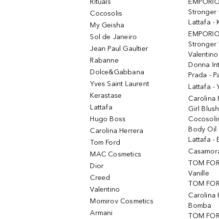
Rituals
EMPORIO
Stronger 
Cocosolis
Lattafa 
My Geisha
EMPORIO
Sol de Janeiro
Stronger 
Jean Paul Gaultier
Valentino
Rabanne
Donna In
Dolce&Gabbana
Prada - P
Yves Saint Laurent
Lattafa -
Kerastase
Carolina
Lattafa
Girl Blus
Hugo Boss
Cocosoli
Body Oil
Carolina Herrera
Lattafa - 
Tom Ford
Casamorat
MAC Cosmetics
TOM FOR
Dior
Vanille
Creed
TOM FORD
Valentino
Carolina 
Momirov Cosmetics
Bomba
Armani
TOM FORD