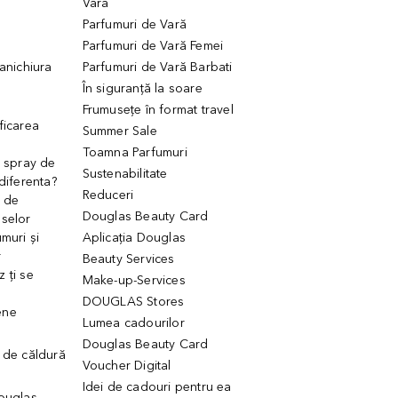
Vară
Parfumuri de Vară
Parfumuri de Vară Femei
manichiura
Parfumuri de Vară Barbati
În siguranță la soare
Frumusețe în format travel
ficarea
Summer Sale
Toamna Parfumuri
. spray de
Sustenabilitate
 diferenta?
Reduceri
 de
Douglas Beauty Card
uselor
muri și
Aplicația Douglas
r
Beauty Services
 ți se
Make-up-Services
DOUGLAS Stores
ene
Lumea cadourilor
Douglas Beauty Card
 de căldură
Voucher Digital
Idei de cadouri pentru ea
Douglas