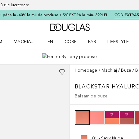
 zile lucrătoare
 până la -40% la mii de produse + 5% EXTRA la min. 399LEI
COD:
EXTRA
Către pagina principală
M
MACHIAJ
TEN
CORP
PAR
LIFESTYLE
dere meniu Parfum
Deschidere meniu Machiaj
Deschidere meniu Ten
Deschidere meniu Corp
Deschidere meniu Par
Deschidere meni
Homepage
Machiaj
Buze
B
BLACKSTAR
HYALURO
Balsam de buze
%
%
01 - Sexy Nude