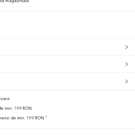
tea magazinului
ătoare
 de min. 199 RON
omenzi de min. 199 RON ¹