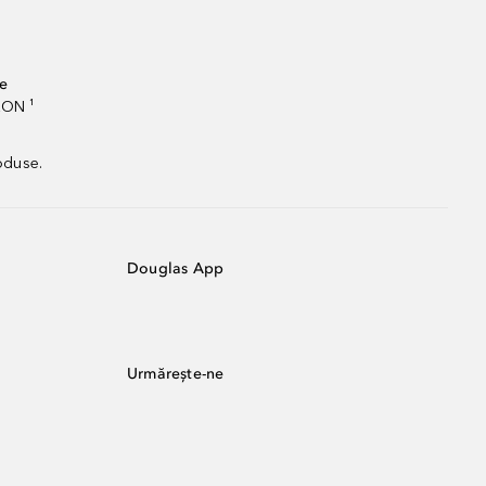
te
RON ¹
oduse.
Douglas App
Urmărește-ne