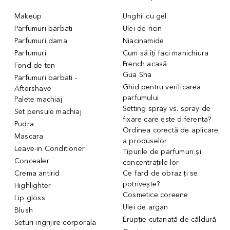
Makeup
Unghii cu gel
Parfumuri barbati
Ulei de ricin
Parfumuri dama
Niacinamide
Parfumuri
Cum să îți faci manichiura
French acasă
Fond de ten
Gua Sha
Parfumuri barbati -
Ghid pentru verificarea
Aftershave
parfumului
Palete machiaj
Setting spray vs. spray de
Set pensule machiaj
fixare care este diferenta?
Pudra
Ordinea corectă de aplicare
Mascara
a produselor
Leave-in Conditioner
Tipurile de parfumuri și
Concealer
concentrațiile lor
Crema antirid
Ce fard de obraz ți se
potrivește?
Highlighter
Cosmetice coreene
Lip gloss
Ulei de argan
Blush
Erupție cutanată de căldură
Seturi ingrijire corporala