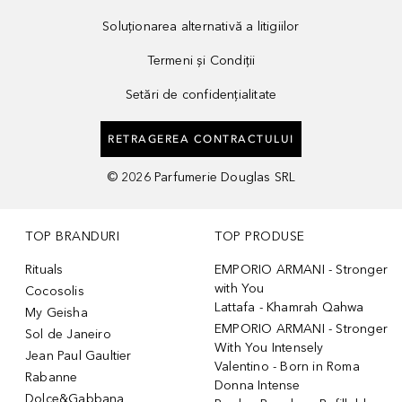
Soluționarea alternativă a litigiilor
Termeni și Condiții
Setări de confidențialitate
RETRAGEREA CONTRACTULUI
©
2026
Parfumerie Douglas SRL
TOP BRANDURI
TOP PRODUSE
Rituals
EMPORIO ARMANI - Stronger
with You
Cocosolis
Lattafa - Khamrah Qahwa
My Geisha
EMPORIO ARMANI - Stronger
Sol de Janeiro
With You Intensely
Jean Paul Gaultier
Valentino - Born in Roma
Rabanne
Donna Intense
Dolce&Gabbana