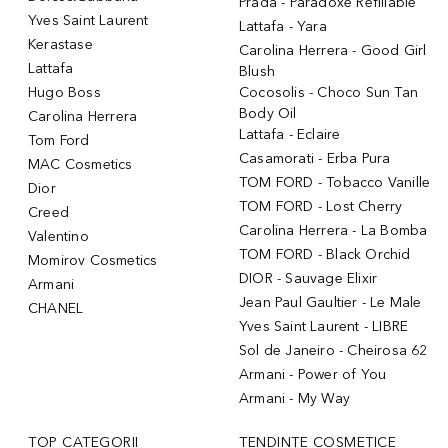
Prada - Paradoxe Refillable
Yves Saint Laurent
Lattafa - Yara
Kerastase
Carolina Herrera - Good Girl
Lattafa
Blush
Hugo Boss
Cocosolis - Choco Sun Tan
Body Oil
Carolina Herrera
Lattafa - Eclaire
Tom Ford
Casamorati - Erba Pura
MAC Cosmetics
TOM FORD - Tobacco Vanille
Dior
TOM FORD - Lost Cherry
Creed
Carolina Herrera - La Bomba
Valentino
TOM FORD - Black Orchid
Momirov Cosmetics
DIOR - Sauvage Elixir
Armani
Jean Paul Gaultier - Le Male
CHANEL
Yves Saint Laurent - LIBRE
Sol de Janeiro - Cheirosa 62
Armani - Power of You
Armani - My Way
TOP CATEGORII
TENDINȚE COSMETICE