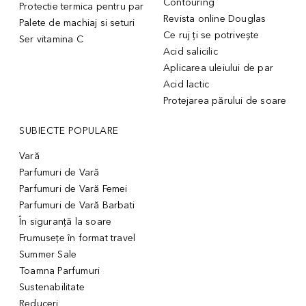
Contouring
Protectie termica pentru par
Revista online Douglas
Palete de machiaj si seturi
Ce ruj ți se potrivește
Ser vitamina C
Acid salicilic
Aplicarea uleiului de par
Acid lactic
Protejarea părului de soare
SUBIECTE POPULARE
Vară
Parfumuri de Vară
Parfumuri de Vară Femei
Parfumuri de Vară Barbati
În siguranță la soare
Frumusețe în format travel
Summer Sale
Toamna Parfumuri
Sustenabilitate
Reduceri