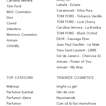
Carolina Herrera
Lattafa - Eclaire
Tom Ford
Casamorati - Erba Pura
MAC Cosmetics
TOM FORD - Tobacco Vanille
Dior
TOM FORD - Lost Cherry
Creed
Carolina Herrera - La Bomba
Valentino
TOM FORD - Black Orchid
Momirov Cosmetics
DIOR - Sauvage Elixir
Armani
Jean Paul Gaultier - Le Male
CHANEL
Yves Saint Laurent - LIBRE
Sol de Janeiro - Cheirosa 62
Armani - Power of You
Armani - My Way
TOP CATEGORII
TENDINȚE COSMETICE
Makeup
Unghii cu gel
Parfumuri barbati
Ulei de ricin
Parfumuri dama
Niacinamide
Parfumuri
Cum să îți faci manichiura