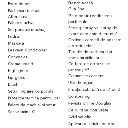
French acasă
Fond de ten
Gua Sha
Parfumuri barbati -
Ghid pentru verificarea
Aftershave
parfumului
Palete machiaj
Setting spray vs. spray de
Set pensule machiaj
fixare care este diferenta?
Pudra
Ordinea corectă de aplicare
Mascara
a produselor
Leave-in Conditioner
Tipurile de parfumuri și
Concealer
concentrațiile lor
Crema antirid
Ce fard de obraz ți se
potrivește?
Highlighter
Cosmetice coreene
Lip gloss
Ulei de argan
Blush
Erupție cutanată de căldură
Seturi ingrijire corporala
Contouring
Protectie termica pentru par
Revista online Douglas
Palete de machiaj si seturi
Ce ruj ți se potrivește
Ser vitamina C
Acid salicilic
Aplicarea uleiului de par