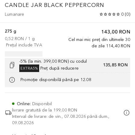
CANDLE JAR BLACK PEPPERCORN
Lumanare
0
(
0
)
275 g
143,00 RON
0,52 RON
 / 
1
g
Cel mai mic preț din ultimele 30
Prețul include TVA
de zile
114,40 RON
-5% (la min. 399,00 RON) cu codul
135,85 RON
Preț după reducere
EXTRA5%
Promoție disponibilă până pe 12.08
Online
:
Disponibil
livrare gratuită de la
199,00 RON
Interval de livrare: de vin., 07.08.2026 până dum.,
09.08.2026