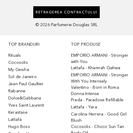
RETRAGEREA CONTRACTULUI
©
2026
Parfumerie Douglas SRL
TOP BRANDURI
TOP PRODUSE
Rituals
EMPORIO ARMANI - Stronger
with You
Cocosolis
Lattafa - Khamrah Qahwa
My Geisha
EMPORIO ARMANI - Stronger
Sol de Janeiro
With You Intensely
Jean Paul Gaultier
Valentino - Born in Roma
Rabanne
Donna Intense
Dolce&Gabbana
Prada - Paradoxe Refillable
Yves Saint Laurent
Lattafa - Yara
Kerastase
Carolina Herrera - Good Girl
Lattafa
Blush
Hugo Boss
Cocosolis - Choco Sun Tan
Body Oil