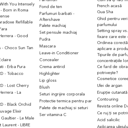
With You Intensely
French acasă
Fond de ten
 - Born in Roma
Gua Sha
Parfumuri barbati -
tense
Ghid pentru veri
Aftershave
aradoxe Refillable
parfumului
Palete machiaj
 Yara
Setting spray vs
Set pensule machiaj
 Herrera - Good
fixare care este
Pudra
h
Ordinea corectă
Mascara
s - Choco Sun Tan
aplicare a prod
Leave-in Conditioner
Tipurile de parfu
Eclaire
Concealer
concentrațiile lo
i - Erba Pura
Crema antirid
Ce fard de obraz
potrivește?
D - Tobacco
Highlighter
Cosmetice core
Lip gloss
 - Lost Cherry
Ulei de argan
Blush
Herrera - La
Erupție cutanată
Seturi ingrijire corporala
Contouring
Protectie termica pentru par
 - Black Orchid
Revista online 
Palete de machiaj si seturi
uvage Elixir
Ce ruj ți se potr
Ser vitamina C
 Gaultier - Le Male
Acid salicilic
t Laurent - LIBRE
Aplicarea uleiul