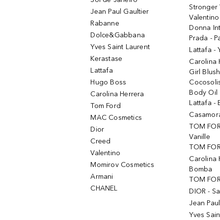
Stronger 
Jean Paul Gaultier
Valentino
Rabanne
Donna In
Dolce&Gabbana
Prada - P
Yves Saint Laurent
Lattafa -
Kerastase
Carolina
Lattafa
Girl Blus
Hugo Boss
Cocosoli
Body Oil
Carolina Herrera
Lattafa - 
Tom Ford
Casamorat
MAC Cosmetics
TOM FOR
Dior
Vanille
Creed
TOM FORD
Valentino
Carolina 
Momirov Cosmetics
Bomba
Armani
TOM FORD
CHANEL
DIOR - Sa
Jean Paul
Yves Sain