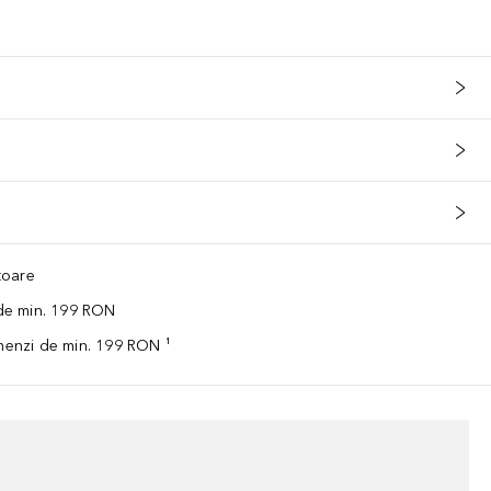
ătoare
 de min. 199 RON
omenzi de min. 199 RON ¹