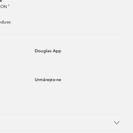
te
RON ¹
oduse.
Douglas App
Urmărește-ne