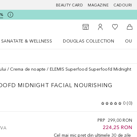
BEAUTY CARD
MAGAZINE
CADOURI
5%
 Douglas
Către List
Către Găsire magazin
Către Contul meu
Căt
SANATATE & WELLNESS
DOUGLAS COLLECTION
OUTL
u Lifestyle
Deschidere meniu SANATATE & WELLNESS
Deschidere meniu Douglas Collectio
ului
Crema de noapte
ELEMIS Superfood Superfoofd Midnight Fac
OOFD MIDNIGHT FACIAL NOURISHING
0
(
0
)
PRP
299,00 RON
224,25 RON
 TVA
Cel mai mic preț din ultimele 30 de zile