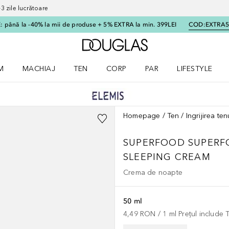
 zile lucrătoare
 până la -40% la mii de produse + 5% EXTRA la min. 399LEI
COD:
EXTRA
Către pagina principală
M
MACHIAJ
TEN
CORP
PAR
LIFESTYLE
dere meniu Parfum
Deschidere meniu Machiaj
Deschidere meniu Ten
Deschidere meniu Corp
Deschidere meniu Par
Deschidere meni
Homepage
Ten
Ingrijirea ten
SUPERFOOD
SUPERF
SLEEPING CREAM
Crema de noapte
50 ml
4,49 RON
 / 
1
ml
Prețul include