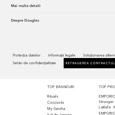
Mai multe detalii
Despre Douglas
Protecția datelor
Informații legale
Soluționarea alterna
Setări de confidențialitate
RETRAGEREA CONTRACTUL
TOP BRANDURI
TOP PR
Rituals
EMPORIO
Stronger 
Cocosolis
Lattafa 
My Geisha
EMPORIO
Sol de Janeiro