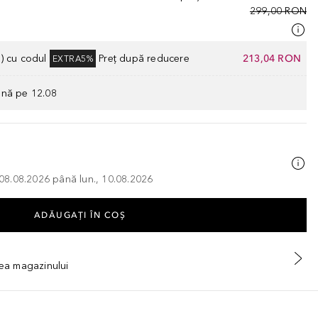
299,00 RON
) cu codul
Preț după reducere
213,04 RON
EXTRA5%
ână pe 12.08
, 08.08.2026 până lun., 10.08.2026
ADĂUGAȚI ÎN COŞ
tea magazinului