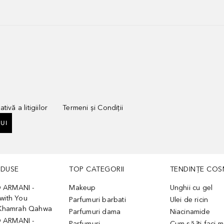
tivă a litigiilor
Termeni și Condiții
UI
ODUSE
TOP CATEGORII
TENDINȚE COS
 ARMANI -
Makeup
Unghii cu gel
with You
Parfumuri barbati
Ulei de ricin
- Khamrah Qahwa
Parfumuri dama
Niacinamide
 ARMANI -
Parfumuri
Cum să îți faci 