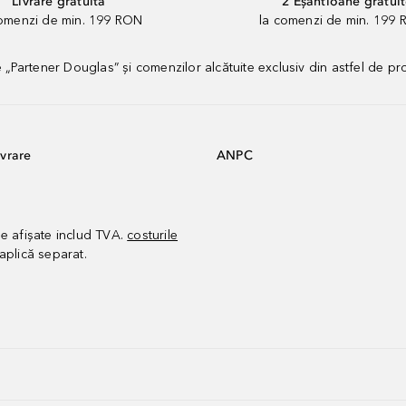
Livrare gratuită
2 Eșantioane gratui
comenzi de min. 199 RON
la comenzi de min. 199 
artener Douglas” și comenzilor alcătuite exclusiv din astfel de pr
vrare
ANPC
le afișate includ TVA.
costurile
aplică separat.