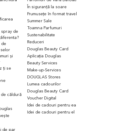
În siguranță la soare
Frumusețe în format travel
ficarea
Summer Sale
Toamna Parfumuri
. spray de
Sustenabilitate
 diferenta?
Reduceri
 de
Douglas Beauty Card
uselor
muri și
Aplicația Douglas
r
Beauty Services
 ți se
Make-up-Services
DOUGLAS Stores
ene
Lumea cadourilor
Douglas Beauty Card
 de căldură
Voucher Digital
Idei de cadouri pentru ea
Douglas
Idei de cadouri pentru el
ivește
ui de par