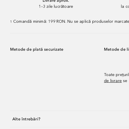
Livrare aprox.
1–3 zile lucrătoare
la 
Comandă minimă: 199 RON. Nu se aplică produselor marcate „P
1
Metode de plată securizate
Metode de li
Toate prețuri
de livrare
se 
Alte întrebări?