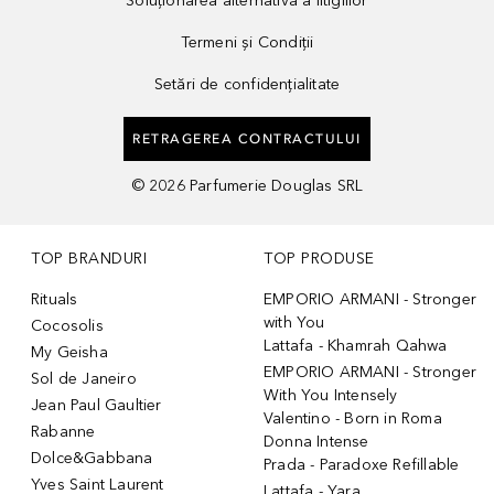
Soluționarea alternativă a litigiilor
Termeni și Condiții
Setări de confidențialitate
RETRAGEREA CONTRACTULUI
©
2026
Parfumerie Douglas SRL
TOP BRANDURI
TOP PRODUSE
Rituals
EMPORIO ARMANI - Stronger
with You
Cocosolis
Lattafa - Khamrah Qahwa
My Geisha
EMPORIO ARMANI - Stronger
Sol de Janeiro
With You Intensely
Jean Paul Gaultier
Valentino - Born in Roma
Rabanne
Donna Intense
Dolce&Gabbana
Prada - Paradoxe Refillable
Yves Saint Laurent
Lattafa - Yara