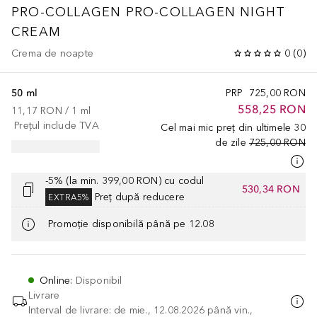
PRO-COLLAGEN
PRO-COLLAGEN NIGHT
CREAM
Crema de noapte
0
(
0
)
50 ml
PRP
725,00 RON
558,25 RON
11,17 RON
 / 
1
ml
Prețul include TVA
Cel mai mic preț din ultimele 30
de zile
725,00 RON
-5% (la min. 399,00 RON) cu codul
530,34 RON
Preț după reducere
EXTRA5%
Promoție disponibilă până pe 12.08
Online
:
Disponibil
Livrare
Interval de livrare: de mie., 12.08.2026 până vin.,