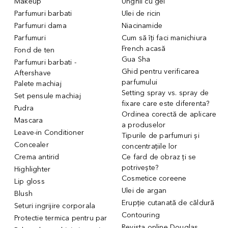
Makeup
Unghii cu gel
Parfumuri barbati
Ulei de ricin
Parfumuri dama
Niacinamide
Parfumuri
Cum să îți faci manichiura
French acasă
Fond de ten
Gua Sha
Parfumuri barbati -
Ghid pentru verificarea
Aftershave
parfumului
Palete machiaj
Setting spray vs. spray de
Set pensule machiaj
fixare care este diferenta?
Pudra
Ordinea corectă de aplicare
Mascara
a produselor
Leave-in Conditioner
Tipurile de parfumuri și
Concealer
concentrațiile lor
Crema antirid
Ce fard de obraz ți se
potrivește?
Highlighter
Cosmetice coreene
Lip gloss
Ulei de argan
Blush
Erupție cutanată de căldură
Seturi ingrijire corporala
Contouring
Protectie termica pentru par
Revista online Douglas