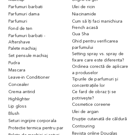
Parfumuri barbati
Ulei de ricin
Parfumuri dama
Niacinamide
Parfumuri
Cum să îți faci manichiura
French acasă
Fond de ten
Gua Sha
Parfumuri barbati -
Ghid pentru verificarea
Aftershave
parfumului
Palete machiaj
Setting spray vs. spray de
Set pensule machiaj
fixare care este diferenta?
Pudra
Ordinea corectă de aplicare
Mascara
a produselor
Leave-in Conditioner
Tipurile de parfumuri și
Concealer
concentrațiile lor
Crema antirid
Ce fard de obraz ți se
potrivește?
Highlighter
Cosmetice coreene
Lip gloss
Ulei de argan
Blush
Erupție cutanată de căldură
Seturi ingrijire corporala
Contouring
Protectie termica pentru par
Revista online Douglas