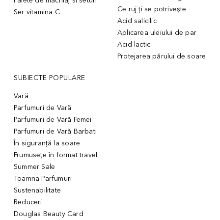
Palete de machiaj si seturi
Ce ruj ți se potrivește
Ser vitamina C
Acid salicilic
Aplicarea uleiului de par
Acid lactic
Protejarea părului de soare
SUBIECTE POPULARE
Vară
Parfumuri de Vară
Parfumuri de Vară Femei
Parfumuri de Vară Barbati
În siguranță la soare
Frumusețe în format travel
Summer Sale
Toamna Parfumuri
Sustenabilitate
Reduceri
Douglas Beauty Card