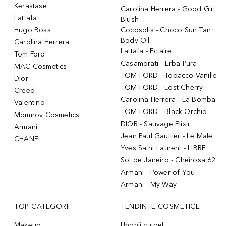
Kerastase
Carolina Herrera - Good Girl
Lattafa
Blush
Hugo Boss
Cocosolis - Choco Sun Tan
Body Oil
Carolina Herrera
Lattafa - Eclaire
Tom Ford
Casamorati - Erba Pura
MAC Cosmetics
TOM FORD - Tobacco Vanille
Dior
TOM FORD - Lost Cherry
Creed
Carolina Herrera - La Bomba
Valentino
TOM FORD - Black Orchid
Momirov Cosmetics
DIOR - Sauvage Elixir
Armani
Jean Paul Gaultier - Le Male
CHANEL
Yves Saint Laurent - LIBRE
Sol de Janeiro - Cheirosa 62
Armani - Power of You
Armani - My Way
TOP CATEGORII
TENDINȚE COSMETICE
Makeup
Unghii cu gel