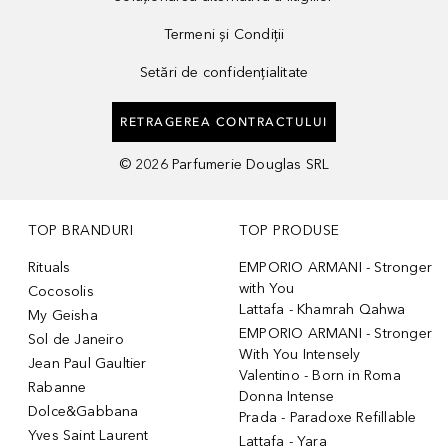
Termeni și Condiții
Setări de confidențialitate
RETRAGEREA CONTRACTULUI
©
2026
Parfumerie Douglas SRL
TOP BRANDURI
TOP PRODUSE
Rituals
EMPORIO ARMANI - Stronger
with You
Cocosolis
Lattafa - Khamrah Qahwa
My Geisha
EMPORIO ARMANI - Stronger
Sol de Janeiro
With You Intensely
Jean Paul Gaultier
Valentino - Born in Roma
Rabanne
Donna Intense
Dolce&Gabbana
Prada - Paradoxe Refillable
Yves Saint Laurent
Lattafa - Yara