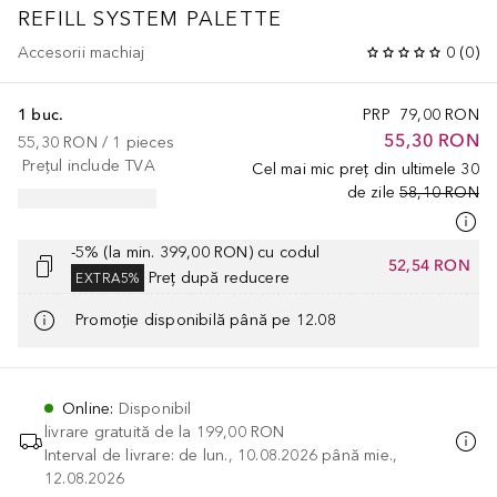
REFILL SYSTEM PALETTE
Accesorii machiaj
0
(
0
)
1 buc.
PRP
79,00 RON
55,30 RON
55,30 RON
 / 
1
pieces
Prețul include TVA
Cel mai mic preț din ultimele 30
de zile
58,10 RON
-5% (la min. 399,00 RON) cu codul
52,54 RON
Preț după reducere
EXTRA5%
Promoție disponibilă până pe 12.08
Online
:
Disponibil
livrare gratuită de la
199,00 RON
Interval de livrare: de lun., 10.08.2026 până mie.,
12.08.2026