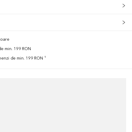
ătoare
 de min. 199 RON
omenzi de min. 199 RON ¹