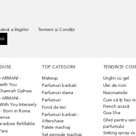
tivă a litigiilor
Termeni și Condiții
UI
ODUSE
TOP CATEGORII
TENDINȚE COS
 ARMANI -
Makeup
Unghii cu gel
with You
Parfumuri barbati
Ulei de ricin
- Khamrah Qahwa
Parfumuri dama
Niacinamide
 ARMANI -
Parfumuri
Cum să îți faci 
With You Intensely
French acasă
Fond de ten
 - Born in Roma
Gua Sha
Parfumuri barbati -
tense
Ghid pentru veri
Aftershave
aradoxe Refillable
parfumului
Palete machiaj
 Yara
Setting spray vs
Set pensule machiaj