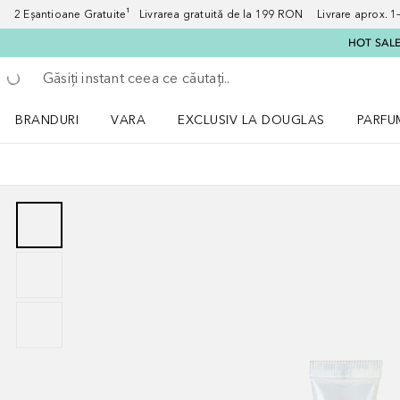
2 Eșantioane Gratuite¹ Livrarea gratuită de la 199 RON Livrare aprox. 1–3
HOT SALE:
Înapoi
Executați căutarea
BRANDURI
VARA
EXCLUSIV LA DOUGLAS
PARFU
Deschidere meniu BRANDURI
Deschidere meniu VARA
Deschi