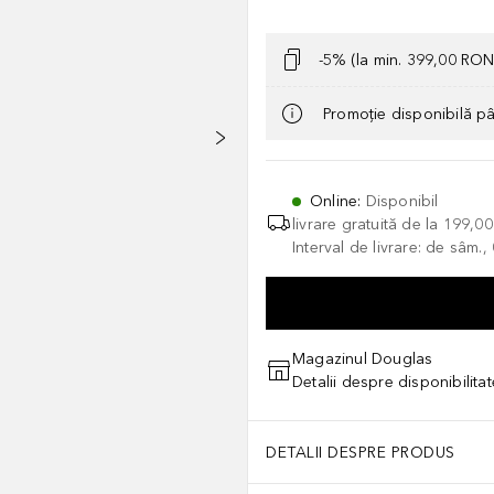
-5% (la min. 399,00 RON
Promoție disponibilă p
Online
:
Disponibil
livrare gratuită de la
199,0
Interval de livrare: de sâm.
Magazinul Douglas
Detalii despre disponibilita
DETALII DESPRE PRODUS