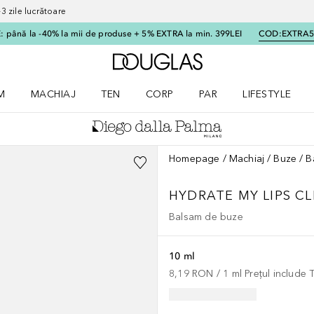
 zile lucrătoare
 până la -40% la mii de produse + 5% EXTRA la min. 399LEI
COD:
EXTRA
Către pagina principală
M
MACHIAJ
TEN
CORP
PAR
LIFESTYLE
dere meniu Parfum
Deschidere meniu Machiaj
Deschidere meniu Ten
Deschidere meniu Corp
Deschidere meniu Par
Deschidere meni
Homepage
Machiaj
Buze
B
HYDRATE MY LIPS C
Balsam de buze
10 ml
8,19 RON
 / 
1
ml
Prețul include