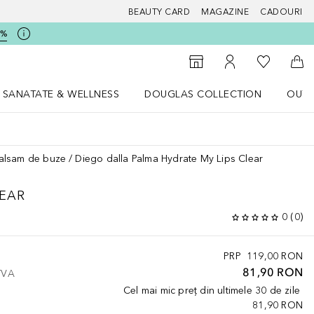
BEAUTY CARD
MAGAZINE
CADOURI
5%
 Douglas
Către List
Către Găsire magazin
Către Contul meu
Căt
SANATATE & WELLNESS
DOUGLAS COLLECTION
OUTL
u Lifestyle
Deschidere meniu SANATATE & WELLNESS
Deschidere meniu Douglas Collectio
alsam de buze
Diego dalla Palma Hydrate My Lips Clear
LEAR
0
(
0
)
PRP
119,00 RON
81,90 RON
 TVA
Cel mai mic preț din ultimele 30 de zile
81,90 RON