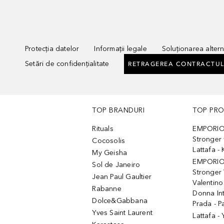
Protecția datelor
Informații legale
Soluționarea alterna
Setări de confidențialitate
RETRAGEREA CONTRACTUL
TOP BRANDURI
TOP PR
Rituals
EMPORIO
Stronger 
Cocosolis
Lattafa 
My Geisha
EMPORIO
Sol de Janeiro
Stronger 
Jean Paul Gaultier
Valentino
Rabanne
Donna In
Dolce&Gabbana
Prada - P
Yves Saint Laurent
Lattafa -