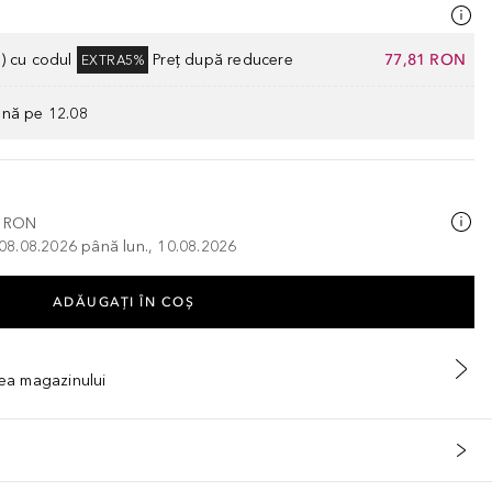
) cu codul
Preț după reducere
77,81 RON
EXTRA5%
ână pe 12.08
0 RON
, 08.08.2026 până lun., 10.08.2026
ADĂUGAȚI ÎN COŞ
tea magazinului