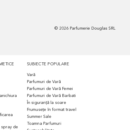
©
2026
Parfumerie Douglas SRL
METICE
SUBIECTE POPULARE
Vară
Parfumuri de Vară
Parfumuri de Vară Femei
manichiura
Parfumuri de Vară Barbati
În siguranță la soare
Frumusețe în format travel
ficarea
Summer Sale
Toamna Parfumuri
. spray de