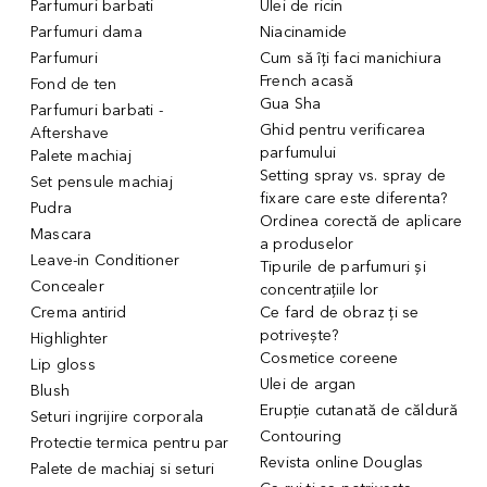
Parfumuri barbati
Ulei de ricin
Parfumuri dama
Niacinamide
Parfumuri
Cum să îți faci manichiura
French acasă
Fond de ten
Gua Sha
Parfumuri barbati -
Ghid pentru verificarea
Aftershave
parfumului
Palete machiaj
Setting spray vs. spray de
Set pensule machiaj
fixare care este diferenta?
Pudra
Ordinea corectă de aplicare
Mascara
a produselor
Leave-in Conditioner
Tipurile de parfumuri și
Concealer
concentrațiile lor
Crema antirid
Ce fard de obraz ți se
potrivește?
Highlighter
Cosmetice coreene
Lip gloss
Ulei de argan
Blush
Erupție cutanată de căldură
Seturi ingrijire corporala
Contouring
Protectie termica pentru par
Revista online Douglas
Palete de machiaj si seturi