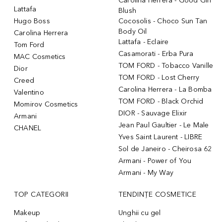
Carolina Herrera - Good Girl
Lattafa
Blush
Hugo Boss
Cocosolis - Choco Sun Tan
Body Oil
Carolina Herrera
Lattafa - Eclaire
Tom Ford
Casamorati - Erba Pura
MAC Cosmetics
TOM FORD - Tobacco Vanille
Dior
TOM FORD - Lost Cherry
Creed
Carolina Herrera - La Bomba
Valentino
TOM FORD - Black Orchid
Momirov Cosmetics
DIOR - Sauvage Elixir
Armani
Jean Paul Gaultier - Le Male
CHANEL
Yves Saint Laurent - LIBRE
Sol de Janeiro - Cheirosa 62
Armani - Power of You
Armani - My Way
TOP CATEGORII
TENDINȚE COSMETICE
Makeup
Unghii cu gel