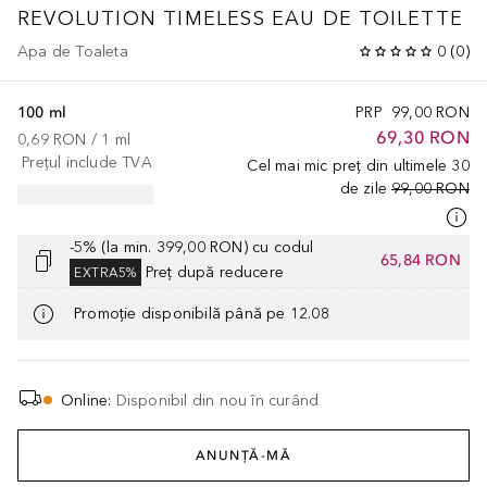
REVOLUTION TIMELESS EAU DE TOILETTE
Apa de Toaleta
0
(
0
)
100 ml
PRP
99,00 RON
69,30 RON
0,69 RON
 / 
1
ml
Prețul include TVA
Cel mai mic preț din ultimele 30
de zile
99,00 RON
-5% (la min. 399,00 RON) cu codul
65,84 RON
Preț după reducere
EXTRA5%
Promoție disponibilă până pe 12.08
Online
:
Disponibil din nou în curând
ANUNȚĂ-MĂ