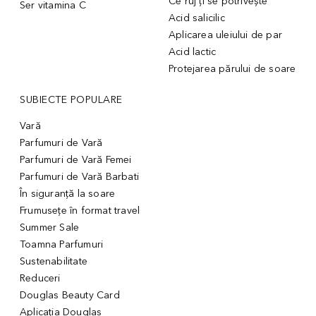
Ce ruj ți se potrivește
Ser vitamina C
Acid salicilic
Aplicarea uleiului de par
Acid lactic
Protejarea părului de soare
SUBIECTE POPULARE
Vară
Parfumuri de Vară
Parfumuri de Vară Femei
Parfumuri de Vară Barbati
În siguranță la soare
Frumusețe în format travel
Summer Sale
Toamna Parfumuri
Sustenabilitate
Reduceri
Douglas Beauty Card
Aplicația Douglas