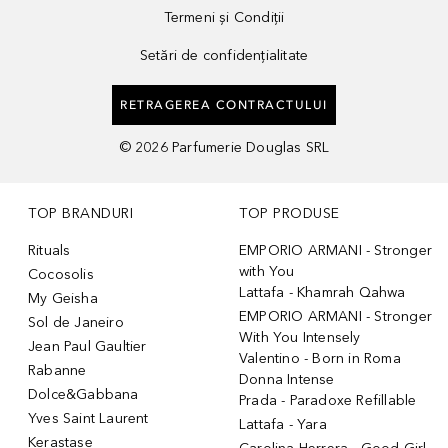
Termeni și Condiții
Setări de confidențialitate
RETRAGEREA CONTRACTULUI
©
2026
Parfumerie Douglas SRL
TOP BRANDURI
TOP PRODUSE
Rituals
EMPORIO ARMANI - Stronger
with You
Cocosolis
Lattafa - Khamrah Qahwa
My Geisha
EMPORIO ARMANI - Stronger
Sol de Janeiro
With You Intensely
Jean Paul Gaultier
Valentino - Born in Roma
Rabanne
Donna Intense
Dolce&Gabbana
Prada - Paradoxe Refillable
Yves Saint Laurent
Lattafa - Yara
Kerastase