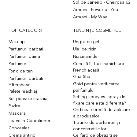
Sol de Janeiro - Cheirosa 62
Armani - Power of You
Armani - My Way
TOP CATEGORII
TENDINȚE COSMETICE
Makeup
Unghii cu gel
Parfumuri barbati
Ulei de ricin
Parfumuri dama
Niacinamide
Parfumuri
Cum să îți faci manichiura
French acasă
Fond de ten
Gua Sha
Parfumuri barbati -
Ghid pentru verificarea
Aftershave
parfumului
Palete machiaj
Setting spray vs. spray de
Set pensule machiaj
fixare care este diferenta?
Pudra
Ordinea corectă de aplicare
Mascara
a produselor
Leave-in Conditioner
Tipurile de parfumuri și
Concealer
concentrațiile lor
Crema antirid
Ce fard de obraz ți se