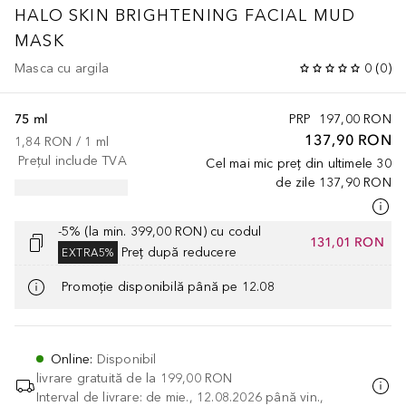
HALO SKIN BRIGHTENING FACIAL MUD
MASK
Masca cu argila
0
(
0
)
75 ml
PRP
197,00 RON
137,90 RON
1,84 RON
 / 
1
ml
Prețul include TVA
Cel mai mic preț din ultimele 30
de zile
137,90 RON
-5% (la min. 399,00 RON) cu codul
131,01 RON
Preț după reducere
EXTRA5%
Promoție disponibilă până pe 12.08
Online
:
Disponibil
livrare gratuită de la
199,00 RON
Interval de livrare: de mie., 12.08.2026 până vin.,