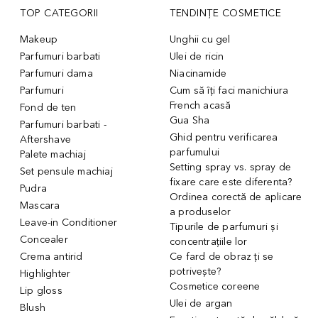
TOP CATEGORII
TENDINȚE COSMETICE
Makeup
Unghii cu gel
Parfumuri barbati
Ulei de ricin
Parfumuri dama
Niacinamide
Parfumuri
Cum să îți faci manichiura
French acasă
Fond de ten
Gua Sha
Parfumuri barbati -
Ghid pentru verificarea
Aftershave
parfumului
Palete machiaj
Setting spray vs. spray de
Set pensule machiaj
fixare care este diferenta?
Pudra
Ordinea corectă de aplicare
Mascara
a produselor
Leave-in Conditioner
Tipurile de parfumuri și
Concealer
concentrațiile lor
Crema antirid
Ce fard de obraz ți se
potrivește?
Highlighter
Cosmetice coreene
Lip gloss
Ulei de argan
Blush