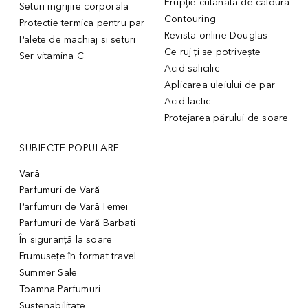
Erupție cutanată de căldură
Seturi ingrijire corporala
Contouring
Protectie termica pentru par
Revista online Douglas
Palete de machiaj si seturi
Ce ruj ți se potrivește
Ser vitamina C
Acid salicilic
Aplicarea uleiului de par
Acid lactic
Protejarea părului de soare
SUBIECTE POPULARE
Vară
Parfumuri de Vară
Parfumuri de Vară Femei
Parfumuri de Vară Barbati
În siguranță la soare
Frumusețe în format travel
Summer Sale
Toamna Parfumuri
Sustenabilitate