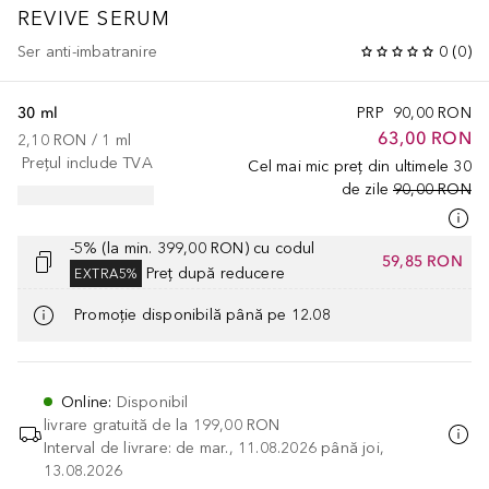
REVIVE SERUM
Ser anti-imbatranire
0
(
0
)
30 ml
PRP
90,00 RON
63,00 RON
2,10 RON
 / 
1
ml
Prețul include TVA
Cel mai mic preț din ultimele 30
de zile
90,00 RON
-5% (la min. 399,00 RON) cu codul
59,85 RON
Preț după reducere
EXTRA5%
Promoție disponibilă până pe 12.08
Online
:
Disponibil
livrare gratuită de la
199,00 RON
Interval de livrare: de mar., 11.08.2026 până joi,
13.08.2026