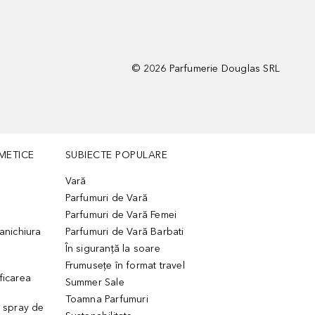
©
2026
Parfumerie Douglas SRL
METICE
SUBIECTE POPULARE
Vară
Parfumuri de Vară
Parfumuri de Vară Femei
manichiura
Parfumuri de Vară Barbati
În siguranță la soare
Frumusețe în format travel
ficarea
Summer Sale
Toamna Parfumuri
. spray de