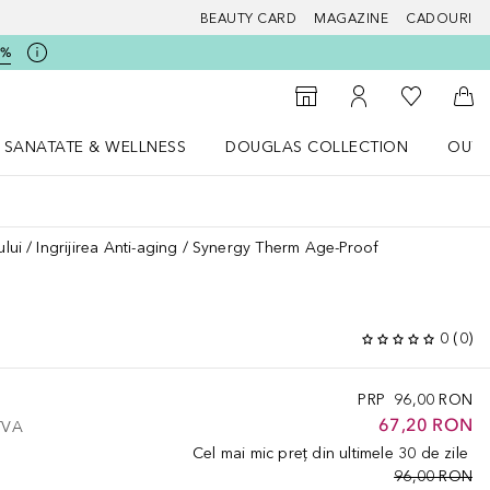
BEAUTY CARD
MAGAZINE
CADOURI
5%
 Douglas
Către List
Către Găsire magazin
Către Contul meu
Căt
SANATATE & WELLNESS
DOUGLAS COLLECTION
OUTL
u Lifestyle
Deschidere meniu SANATATE & WELLNESS
Deschidere meniu Douglas Collectio
ului
Ingrijirea Anti-aging
Synergy Therm Age-Proof
0
(
0
)
PRP
96,00 RON
67,20 RON
 TVA
Cel mai mic preț din ultimele 30 de zile
96,00 RON