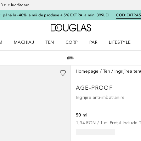
 zile lucrătoare
 până la -40% la mii de produse + 5% EXTRA la min. 399LEI
COD:
EXTRA
Către pagina principală
M
MACHIAJ
TEN
CORP
PAR
LIFESTYLE
dere meniu Parfum
Deschidere meniu Machiaj
Deschidere meniu Ten
Deschidere meniu Corp
Deschidere meniu Par
Deschidere meni
Homepage
Ten
Ingrijirea ten
AGE-PROOF
Ingrijire anti-imbatranire
50 ml
1,34 RON
 / 
1
ml
Prețul include