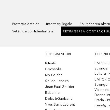
Protecția datelor
Informații legale
Soluționarea alterna
Setări de confidențialitate
RETRAGEREA CONTRACTUL
TOP BRANDURI
TOP PR
Rituals
EMPORIO
Stronger 
Cocosolis
Lattafa 
My Geisha
EMPORIO
Sol de Janeiro
Stronger 
Jean Paul Gaultier
Valentino
Rabanne
Donna In
Dolce&Gabbana
Prada - P
Yves Saint Laurent
Lattafa -