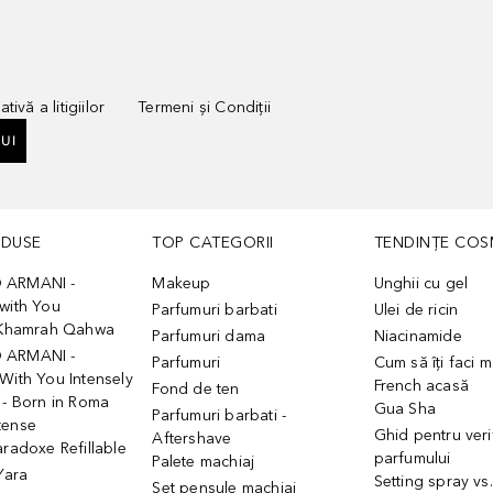
tivă a litigiilor
Termeni și Condiții
UI
ODUSE
TOP CATEGORII
TENDINȚE COS
 ARMANI -
Makeup
Unghii cu gel
with You
Parfumuri barbati
Ulei de ricin
- Khamrah Qahwa
Parfumuri dama
Niacinamide
 ARMANI -
Parfumuri
Cum să îți faci 
With You Intensely
French acasă
Fond de ten
 - Born in Roma
Gua Sha
Parfumuri barbati -
tense
Ghid pentru veri
Aftershave
aradoxe Refillable
parfumului
Palete machiaj
 Yara
Setting spray vs
Set pensule machiaj