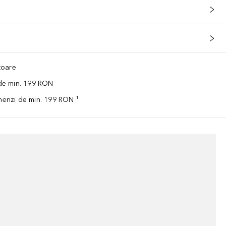
ătoare
 de min. 199 RON
omenzi de min. 199 RON ¹