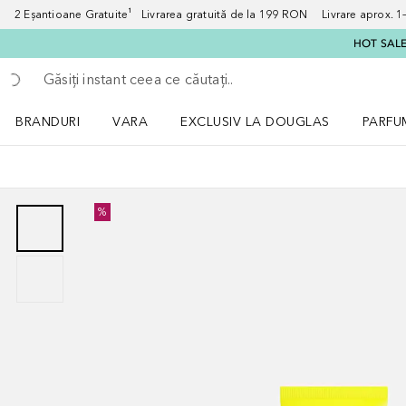
2 Eșantioane Gratuite¹ Livrarea gratuită de la 199 RON Livrare aprox. 1–3
HOT SALE:
Înapoi
Executați căutarea
BRANDURI
VARA
EXCLUSIV LA DOUGLAS
PARFU
Deschidere meniu BRANDURI
Deschidere meniu VARA
Deschi
%