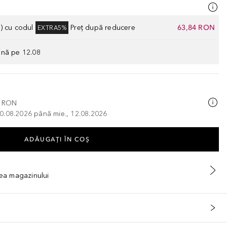
) cu codul
Preț după reducere
63,84 RON
EXTRA5%
ână pe 12.08
0 RON
, 10.08.2026 până mie., 12.08.2026
ADĂUGAȚI ÎN COŞ
tea magazinului