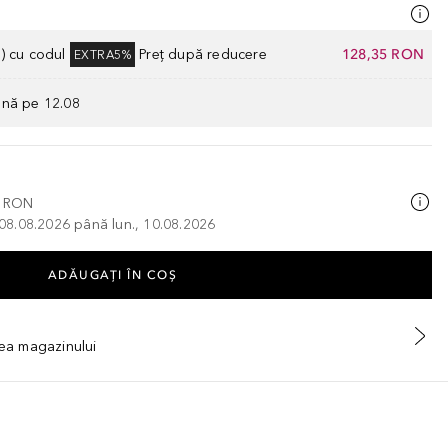
) cu codul
Preț după reducere
128,35 RON
EXTRA5%
ână pe 12.08
0 RON
, 08.08.2026 până lun., 10.08.2026
ADĂUGAȚI ÎN COŞ
tea magazinului