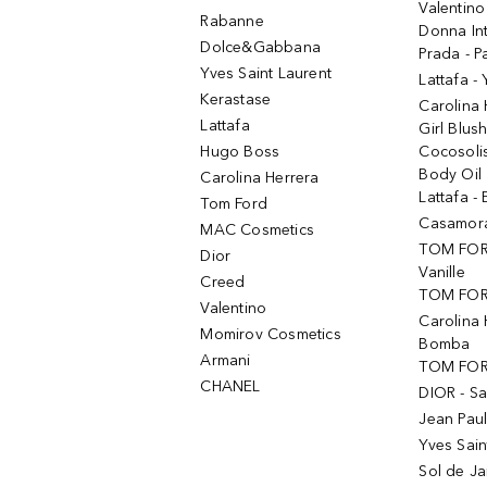
Valentino
Rabanne
Donna In
Dolce&Gabbana
Prada - P
Yves Saint Laurent
Lattafa -
Kerastase
Carolina
Lattafa
Girl Blus
Hugo Boss
Cocosoli
Body Oil
Carolina Herrera
Lattafa - 
Tom Ford
Casamorat
MAC Cosmetics
TOM FOR
Dior
Vanille
Creed
TOM FORD
Valentino
Carolina 
Momirov Cosmetics
Bomba
Armani
TOM FORD
CHANEL
DIOR - Sa
Jean Paul
Yves Sain
Sol de Ja