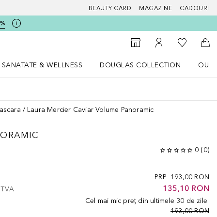
BEAUTY CARD
MAGAZINE
CADOURI
5%
 Douglas
Către List
Către Găsire magazin
Către Contul meu
Căt
SANATATE & WELLNESS
DOUGLAS COLLECTION
OUTL
u Lifestyle
Deschidere meniu SANATATE & WELLNESS
Deschidere meniu Douglas Collectio
ascara
Laura Mercier Caviar Volume Panoramic
NORAMIC
0
(
0
)
PRP
193,00 RON
135,10 RON
e TVA
Cel mai mic preț din ultimele 30 de zile
193,00 RON