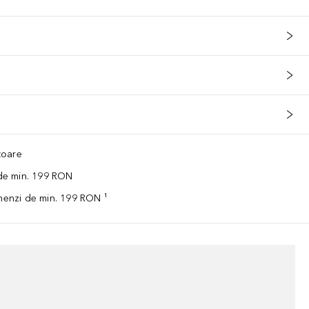
ătoare
 de min. 199 RON
omenzi de min. 199 RON ¹