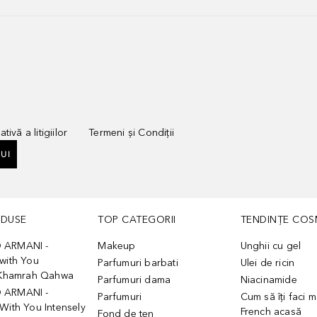
tivă a litigiilor
Termeni și Condiții
UI
ODUSE
TOP CATEGORII
TENDINȚE COS
 ARMANI -
Makeup
Unghii cu gel
with You
Parfumuri barbati
Ulei de ricin
- Khamrah Qahwa
Parfumuri dama
Niacinamide
 ARMANI -
Parfumuri
Cum să îți faci 
With You Intensely
French acasă
Fond de ten