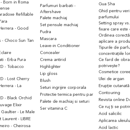
 - Born in Roma
Gua Sha
Parfumuri barbati -
tense
Ghid pentru veri
Aftershave
aradoxe Refillable
parfumului
Palete machiaj
 Yara
Setting spray vs
Set pensule machiaj
 Herrera - Good
fixare care este
Pudra
h
Ordinea corectă
Mascara
s - Choco Sun Tan
aplicare a prod
Leave-in Conditioner
Tipurile de parfu
Eclaire
Concealer
concentrațiile lo
i - Erba Pura
Crema antirid
Ce fard de obraz
potrivește?
D - Tobacco
Highlighter
Cosmetice core
Lip gloss
 - Lost Cherry
Ulei de argan
Blush
Herrera - La
Erupție cutanată
Seturi ingrijire corporala
Contouring
Protectie termica pentru par
 - Black Orchid
Revista online 
Palete de machiaj si seturi
uvage Elixir
Ce ruj ți se potr
Ser vitamina C
 Gaultier - Le Male
Acid salicilic
t Laurent - LIBRE
Aplicarea uleiul
neiro - Cheirosa
Acid lactic