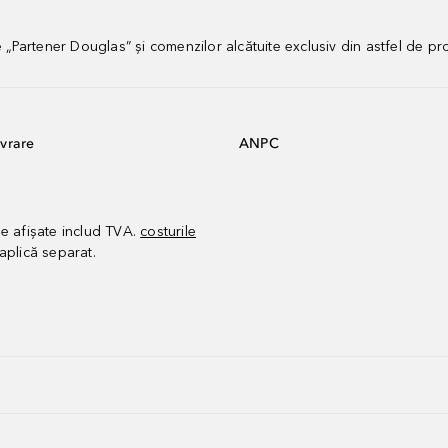
artener Douglas” și comenzilor alcătuite exclusiv din astfel de pr
vrare
ANPC
le afișate includ TVA.
costurile
aplică separat.