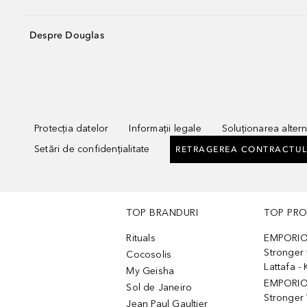
Despre Douglas
Protecția datelor
Informații legale
Soluționarea alterna
Setări de confidențialitate
RETRAGEREA CONTRACTUL
TOP BRANDURI
TOP PR
Rituals
EMPORIO
Stronger 
Cocosolis
Lattafa 
My Geisha
EMPORIO
Sol de Janeiro
Stronger 
Jean Paul Gaultier