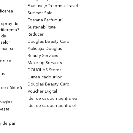
Frumusețe în format travel
ficarea
Summer Sale
Toamna Parfumuri
. spray de
Sustenabilitate
 diferenta?
Reduceri
 de
Douglas Beauty Card
uselor
muri și
Aplicația Douglas
r
Beauty Services
 ți se
Make-up-Services
DOUGLAS Stores
ene
Lumea cadourilor
Douglas Beauty Card
 de căldură
Voucher Digital
Idei de cadouri pentru ea
Douglas
Idei de cadouri pentru el
ivește
ui de par