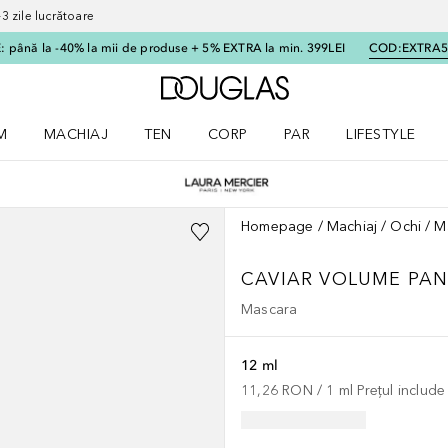
 zile lucrătoare
 până la -40% la mii de produse + 5% EXTRA la min. 399LEI
COD:
EXTRA
Către pagina principală
M
MACHIAJ
TEN
CORP
PAR
LIFESTYLE
dere meniu Parfum
Deschidere meniu Machiaj
Deschidere meniu Ten
Deschidere meniu Corp
Deschidere meniu Par
Deschidere meni
Homepage
Machiaj
Ochi
M
CAVIAR VOLUME PA
Mascara
12 ml
11,26 RON
 / 
1
ml
Prețul includ