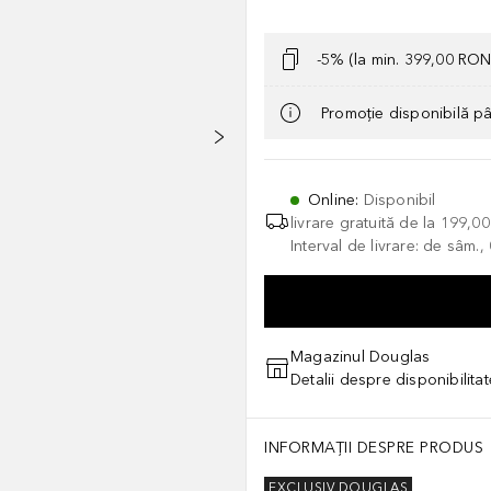
-5% (la min. 399,00 RON
Promoție disponibilă p
Online
:
Disponibil
livrare gratuită de la
199,0
Interval de livrare: de sâm.
Magazinul Douglas
Detalii despre disponibilita
INFORMAȚII DESPRE PRODUS
EXCLUSIV DOUGLAS