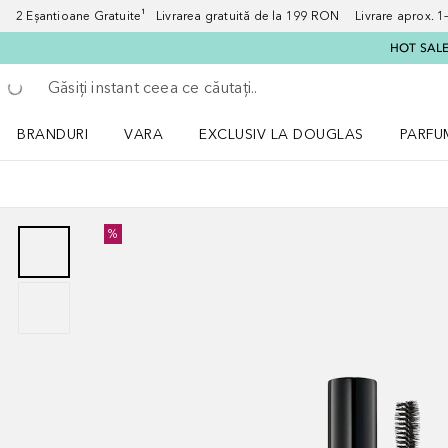
2 Eșantioane Gratuite¹ Livrarea gratuită de la 199 RON Livrare aprox. 1–3
HOT SALE:
Înapoi
Executați căutarea
BRANDURI
VARA
EXCLUSIV LA DOUGLAS
PARFU
Deschidere meniu BRANDURI
Deschidere meniu VARA
Deschi
%