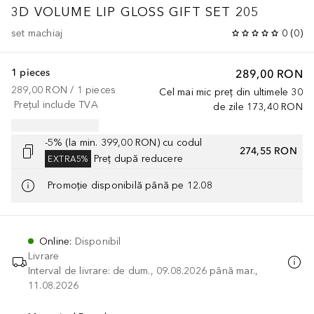
3D VOLUME LIP GLOSS GIFT SET 205
set machiaj
0
(
0
)
1 pieces
289,00 RON
289,00 RON
 / 
1
pieces
Cel mai mic preț din ultimele 30
Prețul include TVA
de zile
173,40 RON
-5% (la min. 399,00 RON) cu codul
274,55 RON
Preț după reducere
EXTRA5%
Promoție disponibilă până pe 12.08
Online
:
Disponibil
Livrare
Interval de livrare: de dum., 09.08.2026 până mar.,
11.08.2026