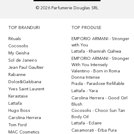
©
2026
Parfumerie Douglas SRL
TOP BRANDURI
TOP PRODUSE
Rituals
EMPORIO ARMANI - Stronger
with You
Cocosolis
Lattafa - Khamrah Qahwa
My Geisha
EMPORIO ARMANI - Stronger
Sol de Janeiro
With You Intensely
Jean Paul Gaultier
Valentino - Born in Roma
Rabanne
Donna Intense
Dolce&Gabbana
Prada - Paradoxe Refillable
Yves Saint Laurent
Lattafa - Yara
Kerastase
Carolina Herrera - Good Girl
Lattafa
Blush
Hugo Boss
Cocosolis - Choco Sun Tan
Body Oil
Carolina Herrera
Lattafa - Eclaire
Tom Ford
Casamorati - Erba Pura
MAC Cosmetics