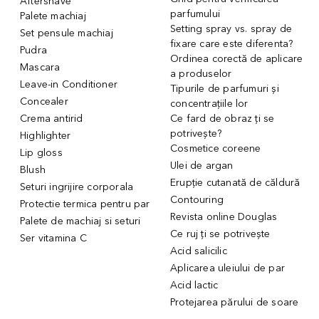
Aftershave
parfumului
Palete machiaj
Setting spray vs. spray de
Set pensule machiaj
fixare care este diferenta?
Pudra
Ordinea corectă de aplicare
Mascara
a produselor
Leave-in Conditioner
Tipurile de parfumuri și
Concealer
concentrațiile lor
Crema antirid
Ce fard de obraz ți se
potrivește?
Highlighter
Cosmetice coreene
Lip gloss
Ulei de argan
Blush
Erupție cutanată de căldură
Seturi ingrijire corporala
Contouring
Protectie termica pentru par
Revista online Douglas
Palete de machiaj si seturi
Ce ruj ți se potrivește
Ser vitamina C
Acid salicilic
Aplicarea uleiului de par
Acid lactic
Protejarea părului de soare