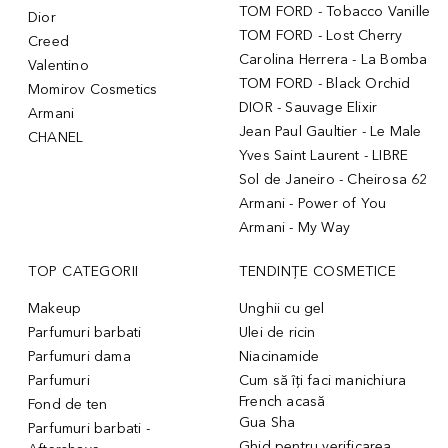
TOM FORD - Tobacco Vanille
Dior
TOM FORD - Lost Cherry
Creed
Carolina Herrera - La Bomba
Valentino
TOM FORD - Black Orchid
Momirov Cosmetics
DIOR - Sauvage Elixir
Armani
Jean Paul Gaultier - Le Male
CHANEL
Yves Saint Laurent - LIBRE
Sol de Janeiro - Cheirosa 62
Armani - Power of You
Armani - My Way
TOP CATEGORII
TENDINȚE COSMETICE
Makeup
Unghii cu gel
Parfumuri barbati
Ulei de ricin
Parfumuri dama
Niacinamide
Parfumuri
Cum să îți faci manichiura
French acasă
Fond de ten
Gua Sha
Parfumuri barbati -
Ghid pentru verificarea