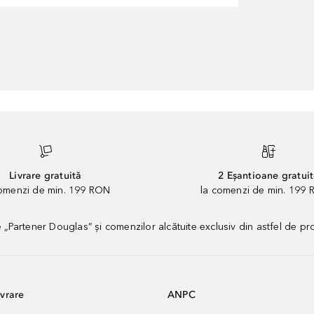
Livrare gratuită
2 Eșantioane gratui
comenzi de min. 199 RON
la comenzi de min. 199 
artener Douglas” și comenzilor alcătuite exclusiv din astfel de pr
vrare
ANPC