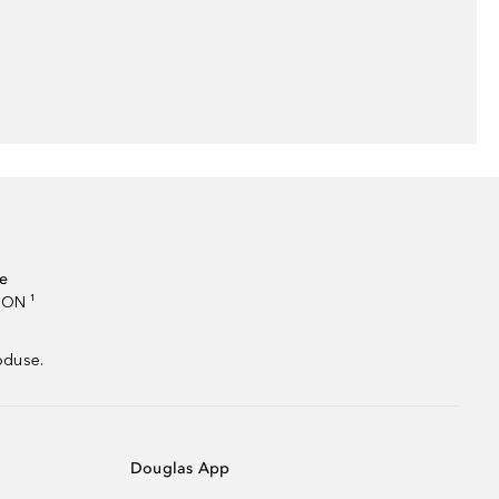
te
RON ¹
oduse.
Douglas App