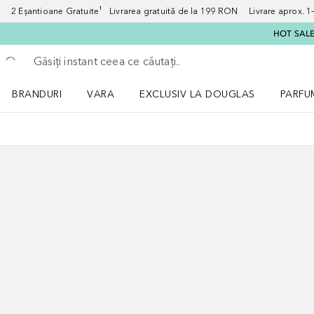
2 Eșantioane Gratuite¹ Livrarea gratuită de la 199 RON Livrare aprox. 1–3
HOT SALE:
Înapoi
Executați căutarea
BRANDURI
VARA
EXCLUSIV LA DOUGLAS
PARFU
Deschidere meniu BRANDURI
Deschidere meniu VARA
Deschi