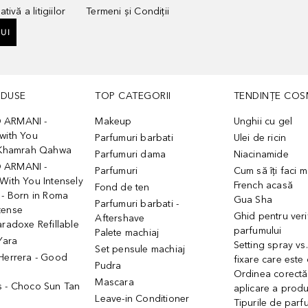
tivă a litigiilor
Termeni și Condiții
UI
ODUSE
TOP CATEGORII
TENDINȚE COS
 ARMANI -
Makeup
Unghii cu gel
with You
Parfumuri barbati
Ulei de ricin
- Khamrah Qahwa
Parfumuri dama
Niacinamide
 ARMANI -
Parfumuri
Cum să îți faci 
With You Intensely
French acasă
Fond de ten
 - Born in Roma
Gua Sha
Parfumuri barbati -
tense
Ghid pentru veri
Aftershave
aradoxe Refillable
parfumului
Palete machiaj
 Yara
Setting spray vs
Set pensule machiaj
 Herrera - Good
fixare care este
Pudra
h
Ordinea corectă
Mascara
s - Choco Sun Tan
aplicare a prod
Leave-in Conditioner
Tipurile de parfu