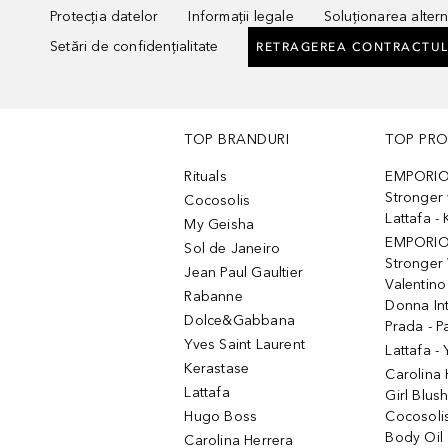
Protecția datelor
Informații legale
Soluționarea alterna
Setări de confidențialitate
RETRAGEREA CONTRACTUL
TOP BRANDURI
TOP PR
Rituals
EMPORIO
Stronger 
Cocosolis
Lattafa 
My Geisha
EMPORIO
Sol de Janeiro
Stronger 
Jean Paul Gaultier
Valentino
Rabanne
Donna In
Dolce&Gabbana
Prada - P
Yves Saint Laurent
Lattafa -
Kerastase
Carolina
Lattafa
Girl Blus
Hugo Boss
Cocosoli
Body Oil
Carolina Herrera