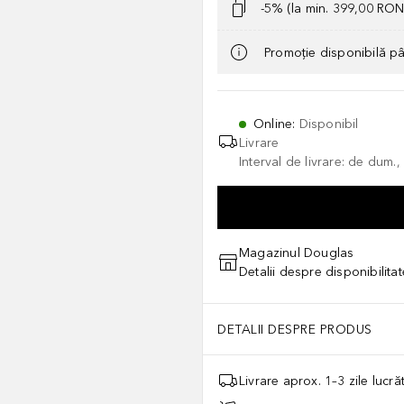
-5% (la min. 399,00 RON
Promoție disponibilă p
Online
:
Disponibil
Livrare
Interval de livrare: de dum.
Magazinul Douglas
Detalii despre disponibilita
DETALII DESPRE PRODUS
Livrare aprox. 1–3 zile lucr