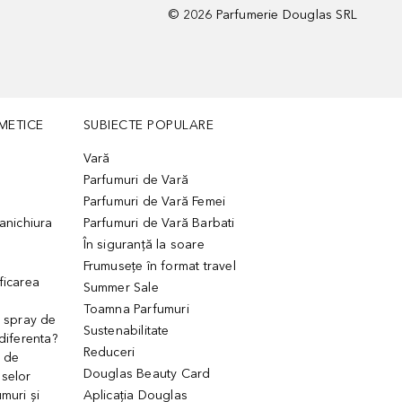
©
2026
Parfumerie Douglas SRL
METICE
SUBIECTE POPULARE
Vară
Parfumuri de Vară
Parfumuri de Vară Femei
manichiura
Parfumuri de Vară Barbati
În siguranță la soare
Frumusețe în format travel
ficarea
Summer Sale
Toamna Parfumuri
. spray de
Sustenabilitate
 diferenta?
Reduceri
 de
Douglas Beauty Card
uselor
muri și
Aplicația Douglas