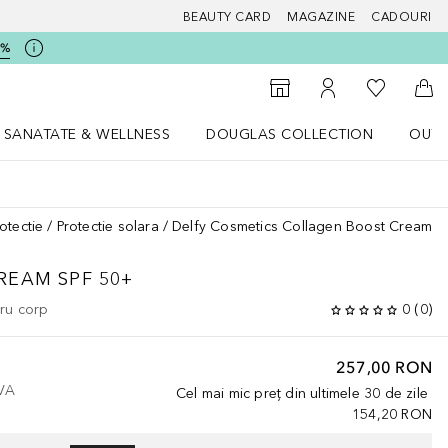
BEAUTY CARD
MAGAZINE
CADOURI
5%
 Douglas
Către List
Către Găsire magazin
Către Contul meu
Căt
SANATATE & WELLNESS
DOUGLAS COLLECTION
OUTL
u Lifestyle
Deschidere meniu SANATATE & WELLNESS
Deschidere meniu Douglas Collectio
otectie
Protectie solara
Delfy Cosmetics Collagen Boost Cream S
EAM SPF 50+
tru corp
0
(
0
)
257,00 RON
TVA
Cel mai mic preț din ultimele 30 de zile
154,20 RON