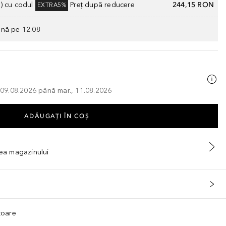
) cu codul
Preț după reducere
244,15 RON
EXTRA5%
ână pe 12.08
, 09.08.2026 până mar., 11.08.2026
ADĂUGAȚI ÎN COŞ
tea magazinului
ătoare