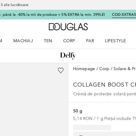
 zile lucrătoare
 până la -40% la mii de produse + 5% EXTRA la min. 399LEI
COD:
EXTRA
Către pagina principală
M
MACHIAJ
TEN
CORP
PAR
LIFESTYLE
dere meniu Parfum
Deschidere meniu Machiaj
Deschidere meniu Ten
Deschidere meniu Corp
Deschidere meniu Par
Deschidere meni
Homepage
Corp
Solare & Pr
COLLAGEN BOOST CR
Cremă de protecție solară pen
50 g
5,14 RON
 / 
1
g
Prețul include 