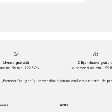
Livrare gratuită
2 Eșantioane gratui
comenzi de min. 199 RON
la comenzi de min. 199 
artener Douglas” și comenzilor alcătuite exclusiv din astfel de pr
vrare
ANPC