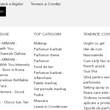
tivă a litigiilor
Termeni și Condiții
UI
ODUSE
TOP CATEGORII
TENDINȚE COS
 ARMANI -
Makeup
Unghii cu gel
with You
Parfumuri barbati
Ulei de ricin
- Khamrah Qahwa
Parfumuri dama
Niacinamide
 ARMANI -
Parfumuri
Cum să îți faci 
With You Intensely
French acasă
Fond de ten
 - Born in Roma
Gua Sha
Parfumuri barbati -
tense
Ghid pentru veri
Aftershave
aradoxe Refillable
parfumului
Palete machiaj
 Yara
Setting spray vs
Set pensule machiaj
 Herrera - Good
fixare care este
Pudra
h
Ordinea corectă
Mascara
s - Choco Sun Tan
aplicare a prod
Leave-in Conditioner
Tipurile de parfu