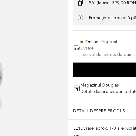
-5% (la min. 399,00 RON
Promoție disponibilă p
Online
:
Disponibil
Livrare
Interval de livrare: de dum.
Magazinul Douglas
Detalii despre disponibilita
DETALII DESPRE PRODUS
Livrare aprox. 1–3 zile lucr