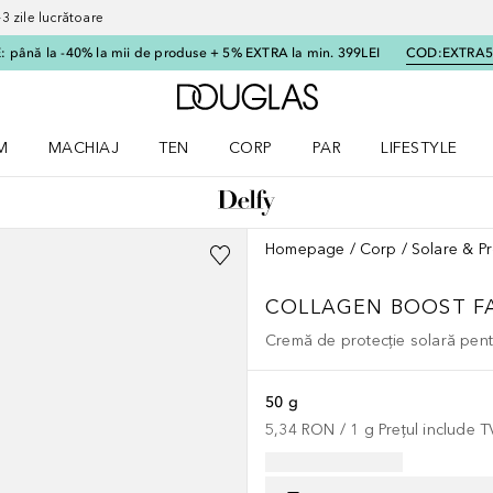
 zile lucrătoare
 până la -40% la mii de produse + 5% EXTRA la min. 399LEI
COD:
EXTRA
Către pagina principală
M
MACHIAJ
TEN
CORP
PAR
LIFESTYLE
dere meniu Parfum
Deschidere meniu Machiaj
Deschidere meniu Ten
Deschidere meniu Corp
Deschidere meniu Par
Deschidere meni
Homepage
Corp
Solare & Pr
COLLAGEN BOOST FA
Cremă de protecție solară pen
50 g
5,34 RON
 / 
1
g
Prețul include 