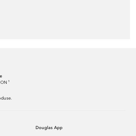
te
RON ¹
oduse.
Douglas App