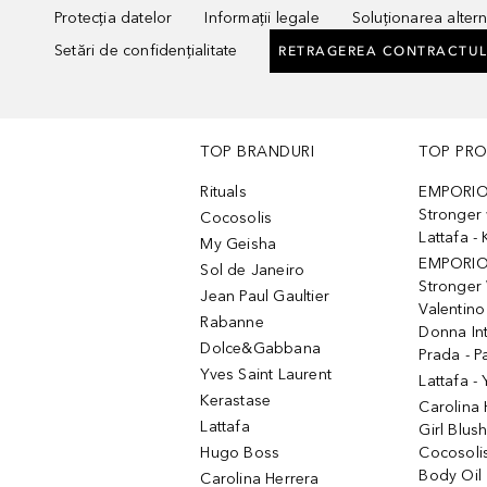
Protecția datelor
Informații legale
Soluționarea alterna
Setări de confidențialitate
RETRAGEREA CONTRACTUL
TOP BRANDURI
TOP PR
Rituals
EMPORIO
Stronger 
Cocosolis
Lattafa 
My Geisha
EMPORIO
Sol de Janeiro
Stronger 
Jean Paul Gaultier
Valentino
Rabanne
Donna In
Dolce&Gabbana
Prada - P
Yves Saint Laurent
Lattafa -
Kerastase
Carolina
Lattafa
Girl Blus
Hugo Boss
Cocosoli
Body Oil
Carolina Herrera