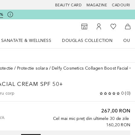
BEAUTY CARD
MAGAZINE
CADOURI
5%
 Douglas
Către List
Către Găsire magazin
Către Contul meu
Căt
SANATATE & WELLNESS
DOUGLAS COLLECTION
OUTL
u Lifestyle
Deschidere meniu SANATATE & WELLNESS
Deschidere meniu Douglas Collectio
otectie
Protectie solara
Delfy Cosmetics Collagen Boost Facial C
CIAL CREAM SPF 50+
tru corp
0
(
0
)
267,00 RON
TVA
Cel mai mic preț din ultimele 30 de zile
160,20 RON