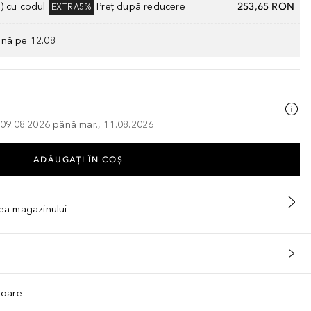
) cu codul
Preț după reducere
253,65 RON
EXTRA5%
ână pe 12.08
, 09.08.2026 până mar., 11.08.2026
ADĂUGAȚI ÎN COŞ
tea magazinului
ătoare