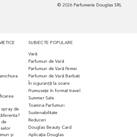
©
2026
Parfumerie Douglas SRL
METICE
SUBIECTE POPULARE
Vară
Parfumuri de Vară
Parfumuri de Vară Femei
manichiura
Parfumuri de Vară Barbati
În siguranță la soare
Frumusețe în format travel
ficarea
Summer Sale
Toamna Parfumuri
. spray de
Sustenabilitate
 diferenta?
Reduceri
 de
Douglas Beauty Card
uselor
muri și
Aplicația Douglas