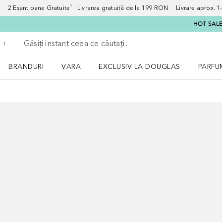
2 Eșantioane Gratuite¹ Livrarea gratuită de la 199 RON Livrare aprox. 1–3
HOT SALE:
Înapoi
Executați căutarea
BRANDURI
VARA
EXCLUSIV LA DOUGLAS
PARFU
Deschidere meniu BRANDURI
Deschidere meniu VARA
Deschi