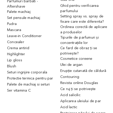
Parfumuri barbati -
Ghid pentru verificarea
Aftershave
parfumului
Palete machiaj
Setting spray vs. spray de
Set pensule machiaj
fixare care este diferenta?
Pudra
Ordinea corectă de aplicare
Mascara
a produselor
Leave-in Conditioner
Tipurile de parfumuri și
Concealer
concentrațiile lor
Crema antirid
Ce fard de obraz ți se
potrivește?
Highlighter
Cosmetice coreene
Lip gloss
Ulei de argan
Blush
Erupție cutanată de căldură
Seturi ingrijire corporala
Contouring
Protectie termica pentru par
Revista online Douglas
Palete de machiaj si seturi
Ce ruj ți se potrivește
Ser vitamina C
Acid salicilic
Aplicarea uleiului de par
Acid lactic