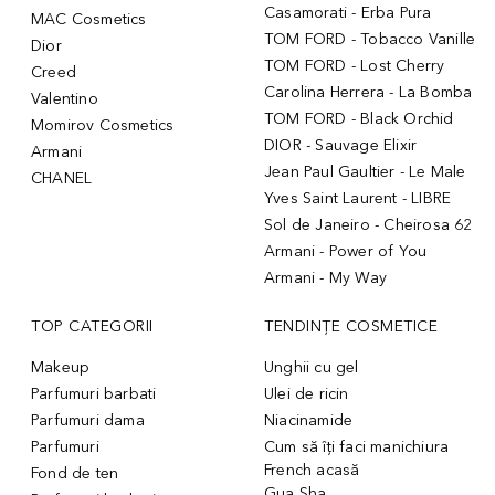
Casamorati - Erba Pura
MAC Cosmetics
TOM FORD - Tobacco Vanille
Dior
TOM FORD - Lost Cherry
Creed
Carolina Herrera - La Bomba
Valentino
TOM FORD - Black Orchid
Momirov Cosmetics
DIOR - Sauvage Elixir
Armani
Jean Paul Gaultier - Le Male
CHANEL
Yves Saint Laurent - LIBRE
Sol de Janeiro - Cheirosa 62
Armani - Power of You
Armani - My Way
TOP CATEGORII
TENDINȚE COSMETICE
Makeup
Unghii cu gel
Parfumuri barbati
Ulei de ricin
Parfumuri dama
Niacinamide
Parfumuri
Cum să îți faci manichiura
French acasă
Fond de ten
Gua Sha