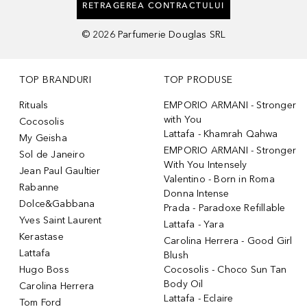
RETRAGEREA CONTRACTULUI
©
2026
Parfumerie Douglas SRL
TOP BRANDURI
TOP PRODUSE
Rituals
EMPORIO ARMANI - Stronger
with You
Cocosolis
Lattafa - Khamrah Qahwa
My Geisha
EMPORIO ARMANI - Stronger
Sol de Janeiro
With You Intensely
Jean Paul Gaultier
Valentino - Born in Roma
Rabanne
Donna Intense
Dolce&Gabbana
Prada - Paradoxe Refillable
Yves Saint Laurent
Lattafa - Yara
Kerastase
Carolina Herrera - Good Girl
Lattafa
Blush
Hugo Boss
Cocosolis - Choco Sun Tan
Body Oil
Carolina Herrera
Lattafa - Eclaire
Tom Ford