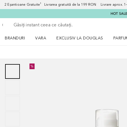
2 Eșantioane Gratuite¹ Livrarea gratuită de la 199 RON Livrare aprox. 1–3
HOT SALE:
Înapoi
Executați căutarea
BRANDURI
VARA
EXCLUSIV LA DOUGLAS
PARFU
Deschidere meniu BRANDURI
Deschidere meniu VARA
Deschi
%