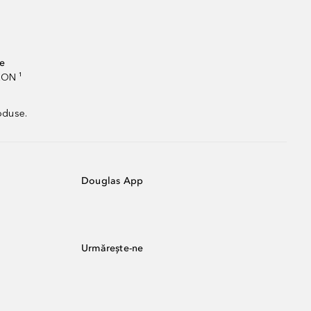
te
RON ¹
oduse.
Douglas App
Urmărește-ne