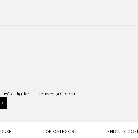
tivă a litigiilor
Termeni și Condiții
UI
ODUSE
TOP CATEGORII
TENDINȚE COS