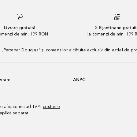
Livrare gratuită
2 Eșantioane gratui
comenzi de min. 199 RON
la comenzi de min. 199 
artener Douglas” și comenzilor alcătuite exclusiv din astfel de pr
vrare
ANPC
le afișate includ TVA.
costurile
aplică separat.