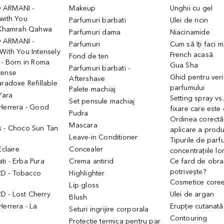
 ARMANI -
Makeup
Unghii cu gel
with You
Parfumuri barbati
Ulei de ricin
- Khamrah Qahwa
Parfumuri dama
Niacinamide
 ARMANI -
Parfumuri
Cum să îți faci 
With You Intensely
French acasă
Fond de ten
 - Born in Roma
Gua Sha
Parfumuri barbati -
tense
Ghid pentru veri
Aftershave
aradoxe Refillable
parfumului
Palete machiaj
 Yara
Setting spray vs
Set pensule machiaj
 Herrera - Good
fixare care este
Pudra
h
Ordinea corectă
Mascara
s - Choco Sun Tan
aplicare a prod
Leave-in Conditioner
Tipurile de parfu
Eclaire
Concealer
concentrațiile lo
i - Erba Pura
Crema antirid
Ce fard de obraz
potrivește?
D - Tobacco
Highlighter
Cosmetice core
Lip gloss
 - Lost Cherry
Ulei de argan
Blush
Herrera - La
Erupție cutanată
Seturi ingrijire corporala
Contouring
Protectie termica pentru par