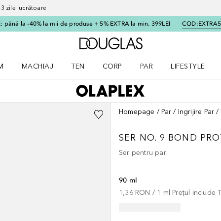
 zile lucrătoare
 până la -40% la mii de produse + 5% EXTRA la min. 399LEI
COD:
EXTRA
Către pagina principală
M
MACHIAJ
TEN
CORP
PAR
LIFESTYLE
dere meniu Parfum
Deschidere meniu Machiaj
Deschidere meniu Ten
Deschidere meniu Corp
Deschidere meniu Par
Deschidere meni
Homepage
Par
Ingrijire Par
SER
NO. 9 BOND PR
Ser pentru par
90 ml
1,36 RON
 / 
1
ml
Prețul include