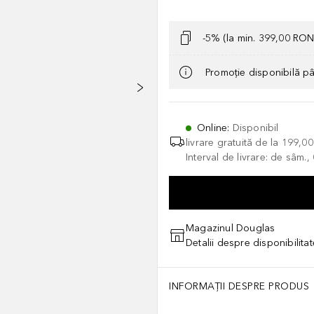
-5% (la min. 399,00 RON
Promoție disponibilă p
Online
:
Disponibil
livrare gratuită de la
199,0
Interval de livrare: de sâm.
Magazinul Douglas
Detalii despre disponibilita
INFORMAȚII DESPRE PRODUS