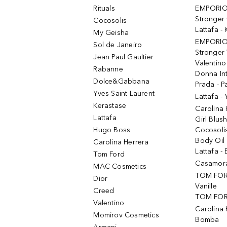
Rituals
EMPORIO
Stronger 
Cocosolis
Lattafa 
My Geisha
EMPORIO
Sol de Janeiro
Stronger 
Jean Paul Gaultier
Valentino
Rabanne
Donna In
Dolce&Gabbana
Prada - P
Yves Saint Laurent
Lattafa -
Kerastase
Carolina
Lattafa
Girl Blus
Hugo Boss
Cocosoli
Body Oil
Carolina Herrera
Lattafa - 
Tom Ford
Casamorat
MAC Cosmetics
TOM FOR
Dior
Vanille
Creed
TOM FORD
Valentino
Carolina 
Momirov Cosmetics
Bomba