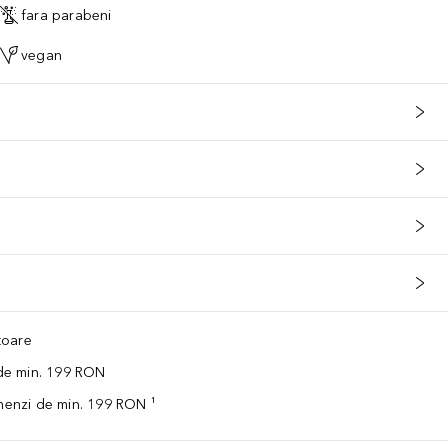
fara parabeni
vegan
ătoare
 de min. 199 RON
omenzi de min. 199 RON ¹