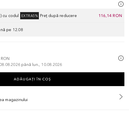
) cu codul
Preț după reducere
116,14 RON
EXTRA5%
ână pe 12.08
0 RON
, 08.08.2026 până lun., 10.08.2026
ADĂUGAȚI ÎN COŞ
tea magazinului