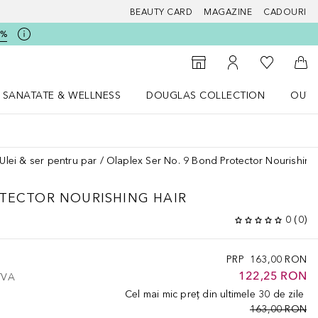
BEAUTY CARD
MAGAZINE
CADOURI
5%
 Douglas
Către List
Către Găsire magazin
Către Contul meu
Căt
SANATATE & WELLNESS
DOUGLAS COLLECTION
OUTL
u Lifestyle
Deschidere meniu SANATATE & WELLNESS
Deschidere meniu Douglas Collectio
Ulei & ser pentru par
Olaplex Ser No. 9 Bond Protector Nourishing
OTECTOR NOURISHING HAIR
0
(
0
)
PRP
163,00 RON
122,25 RON
 TVA
Cel mai mic preț din ultimele 30 de zile
163,00 RON