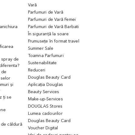
Vară
Parfumuri de Vară
Parfumuri de Vară Femei
manichiura
Parfumuri de Vară Barbati
În siguranță la soare
Frumusețe în format travel
ficarea
Summer Sale
Toamna Parfumuri
. spray de
Sustenabilitate
 diferenta?
Reduceri
 de
Douglas Beauty Card
uselor
muri și
Aplicația Douglas
r
Beauty Services
 ți se
Make-up-Services
DOUGLAS Stores
ene
Lumea cadourilor
Douglas Beauty Card
 de căldură
Voucher Digital