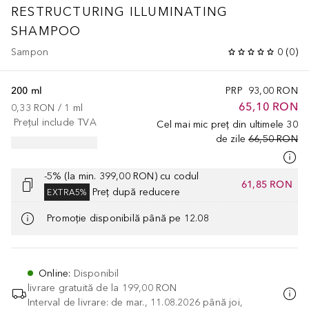
RESTRUCTURING ILLUMINATING
SHAMPOO
Sampon
0
(
0
)
200 ml
PRP
93,00 RON
65,10 RON
0,33 RON
 / 
1
ml
Prețul include TVA
Cel mai mic preț din ultimele 30
de zile
66,50 RON
-5% (la min. 399,00 RON) cu codul
61,85 RON
Preț după reducere
EXTRA5%
Promoție disponibilă până pe 12.08
Online
:
Disponibil
livrare gratuită de la
199,00 RON
Interval de livrare: de mar., 11.08.2026 până joi,