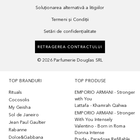
Soluționarea alternativă a litigiilor
Termeni și Condiții
Setări de confidențialitate
RETRAGEREA CONTRACTULUI
©
2026
Parfumerie Douglas SRL
TOP BRANDURI
TOP PRODUSE
Rituals
EMPORIO ARMANI - Stronger
with You
Cocosolis
Lattafa - Khamrah Qahwa
My Geisha
EMPORIO ARMANI - Stronger
Sol de Janeiro
With You Intensely
Jean Paul Gaultier
Valentino - Born in Roma
Rabanne
Donna Intense
Dolce&Gabbana
Prada - Paradoxe Refillable