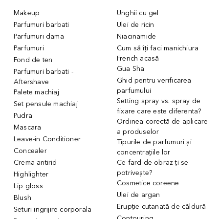
Makeup
Unghii cu gel
Parfumuri barbati
Ulei de ricin
Parfumuri dama
Niacinamide
Parfumuri
Cum să îți faci manichiura
French acasă
Fond de ten
Gua Sha
Parfumuri barbati -
Ghid pentru verificarea
Aftershave
parfumului
Palete machiaj
Setting spray vs. spray de
Set pensule machiaj
fixare care este diferenta?
Pudra
Ordinea corectă de aplicare
Mascara
a produselor
Leave-in Conditioner
Tipurile de parfumuri și
Concealer
concentrațiile lor
Crema antirid
Ce fard de obraz ți se
potrivește?
Highlighter
Cosmetice coreene
Lip gloss
Ulei de argan
Blush
Erupție cutanată de căldură
Seturi ingrijire corporala
Contouring