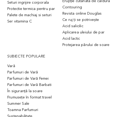
Erupție cutanată de căldură
Seturi ingrijire corporala
Contouring
Protectie termica pentru par
Revista online Douglas
Palete de machiaj si seturi
Ce ruj ți se potrivește
Ser vitamina C
Acid salicilic
Aplicarea uleiului de par
Acid lactic
Protejarea părului de soare
SUBIECTE POPULARE
Vară
Parfumuri de Vară
Parfumuri de Vară Femei
Parfumuri de Vară Barbati
În siguranță la soare
Frumusețe în format travel
Summer Sale
Toamna Parfumuri
Sustenabilitate