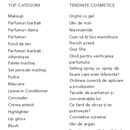
TOP CATEGORII
TENDINȚE COSMETICE
Makeup
Unghii cu gel
Parfumuri barbati
Ulei de ricin
Parfumuri dama
Niacinamide
Parfumuri
Cum să îți faci manichiura
French acasă
Fond de ten
Gua Sha
Parfumuri barbati -
Ghid pentru verificarea
Aftershave
parfumului
Palete machiaj
Setting spray vs. spray de
Set pensule machiaj
fixare care este diferenta?
Pudra
Ordinea corectă de aplicare
Mascara
a produselor
Leave-in Conditioner
Tipurile de parfumuri și
Concealer
concentrațiile lor
Crema antirid
Ce fard de obraz ți se
potrivește?
Highlighter
Cosmetice coreene
Lip gloss
Ulei de argan
Blush