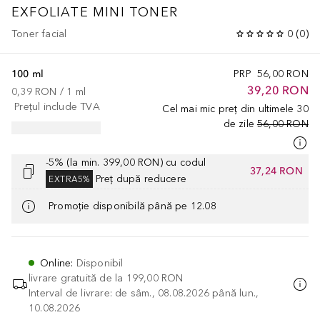
EXFOLIATE MINI TONER
Toner facial
0
(
0
)
100 ml
PRP
56,00 RON
39,20 RON
0,39 RON
 / 
1
ml
Prețul include TVA
Cel mai mic preț din ultimele 30
de zile
56,00 RON
-5% (la min. 399,00 RON) cu codul
37,24 RON
Preț după reducere
EXTRA5%
Promoție disponibilă până pe 12.08
Online
:
Disponibil
livrare gratuită de la
199,00 RON
Interval de livrare: de sâm., 08.08.2026 până lun.,
10.08.2026