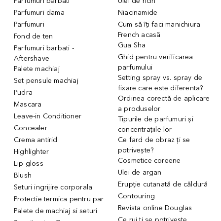
Parfumuri barbati
Ulei de ricin
Parfumuri dama
Niacinamide
Parfumuri
Cum să îți faci manichiura
French acasă
Fond de ten
Gua Sha
Parfumuri barbati -
Ghid pentru verificarea
Aftershave
parfumului
Palete machiaj
Setting spray vs. spray de
Set pensule machiaj
fixare care este diferenta?
Pudra
Ordinea corectă de aplicare
Mascara
a produselor
Leave-in Conditioner
Tipurile de parfumuri și
Concealer
concentrațiile lor
Crema antirid
Ce fard de obraz ți se
potrivește?
Highlighter
Cosmetice coreene
Lip gloss
Ulei de argan
Blush
Erupție cutanată de căldură
Seturi ingrijire corporala
Contouring
Protectie termica pentru par
Revista online Douglas
Palete de machiaj si seturi
Ce ruj ți se potrivește