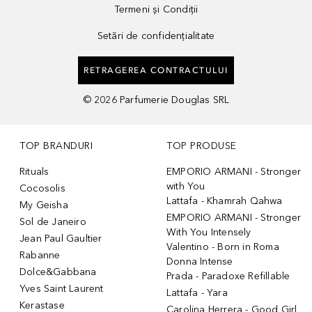
Termeni și Condiții
Setări de confidențialitate
RETRAGEREA CONTRACTULUI
©
2026
Parfumerie Douglas SRL
TOP BRANDURI
TOP PRODUSE
Rituals
EMPORIO ARMANI - Stronger
with You
Cocosolis
Lattafa - Khamrah Qahwa
My Geisha
EMPORIO ARMANI - Stronger
Sol de Janeiro
With You Intensely
Jean Paul Gaultier
Valentino - Born in Roma
Rabanne
Donna Intense
Dolce&Gabbana
Prada - Paradoxe Refillable
Yves Saint Laurent
Lattafa - Yara
Kerastase
Carolina Herrera - Good Girl