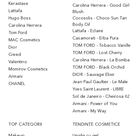
Kerastase
Carolina Herrera - Good Girl
Lattafa
Blush
Hugo Boss
Cocosolis - Choco Sun Tan
Body Oil
Carolina Herrera
Lattafa - Eclaire
Tom Ford
Casamorati - Erba Pura
MAC Cosmetics
TOM FORD - Tobacco Vanille
Dior
TOM FORD - Lost Cherry
Creed
Carolina Herrera - La Bomba
Valentino
TOM FORD - Black Orchid
Momirov Cosmetics
DIOR - Sauvage Elixir
Armani
Jean Paul Gaultier - Le Male
CHANEL
Yves Saint Laurent - LIBRE
Sol de Janeiro - Cheirosa 62
Armani - Power of You
Armani - My Way
TOP CATEGORII
TENDINȚE COSMETICE
Makeup
Unghii cu gel