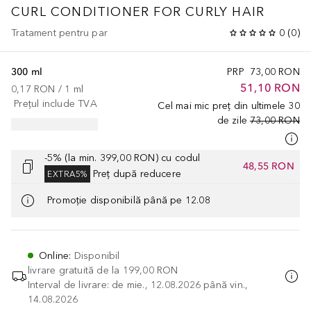
CURL CONDITIONER FOR CURLY HAIR
Tratament pentru par
0
(
0
)
300 ml
PRP
73,00 RON
51,10 RON
0,17 RON
 / 
1
ml
Prețul include TVA
Cel mai mic preț din ultimele 30
de zile
73,00 RON
-5% (la min. 399,00 RON) cu codul
48,55 RON
Preț după reducere
EXTRA5%
Promoție disponibilă până pe 12.08
Online
:
Disponibil
livrare gratuită de la
199,00 RON
Interval de livrare: de mie., 12.08.2026 până vin.,
14.08.2026