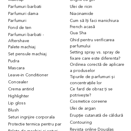
Parfumuri barbati
Ulei de ricin
Parfumuri dama
Niacinamide
Parfumuri
Cum să îți faci manichiura
French acasă
Fond de ten
Gua Sha
Parfumuri barbati -
Ghid pentru verificarea
Aftershave
parfumului
Palete machiaj
Setting spray vs. spray de
Set pensule machiaj
fixare care este diferenta?
Pudra
Ordinea corectă de aplicare
Mascara
a produselor
Leave-in Conditioner
Tipurile de parfumuri și
Concealer
concentrațiile lor
Crema antirid
Ce fard de obraz ți se
potrivește?
Highlighter
Cosmetice coreene
Lip gloss
Ulei de argan
Blush
Erupție cutanată de căldură
Seturi ingrijire corporala
Contouring
Protectie termica pentru par
Revista online Douglas