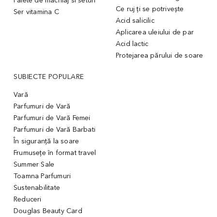
Palete de machiaj si seturi
Ce ruj ți se potrivește
Ser vitamina C
Acid salicilic
Aplicarea uleiului de par
Acid lactic
Protejarea părului de soare
SUBIECTE POPULARE
Vară
Parfumuri de Vară
Parfumuri de Vară Femei
Parfumuri de Vară Barbati
În siguranță la soare
Frumusețe în format travel
Summer Sale
Toamna Parfumuri
Sustenabilitate
Reduceri
Douglas Beauty Card