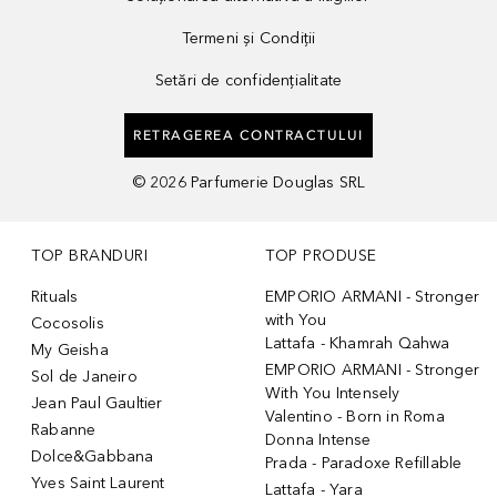
Termeni și Condiții
Setări de confidențialitate
RETRAGEREA CONTRACTULUI
©
2026
Parfumerie Douglas SRL
TOP BRANDURI
TOP PRODUSE
Rituals
EMPORIO ARMANI - Stronger
with You
Cocosolis
Lattafa - Khamrah Qahwa
My Geisha
EMPORIO ARMANI - Stronger
Sol de Janeiro
With You Intensely
Jean Paul Gaultier
Valentino - Born in Roma
Rabanne
Donna Intense
Dolce&Gabbana
Prada - Paradoxe Refillable
Yves Saint Laurent
Lattafa - Yara