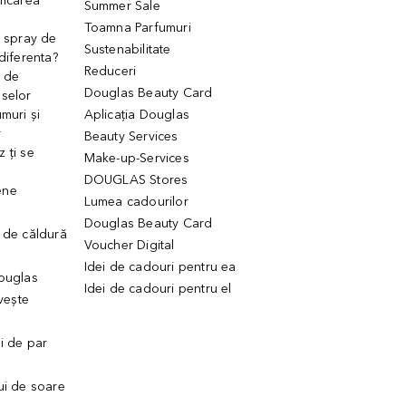
ficarea
Summer Sale
Toamna Parfumuri
. spray de
Sustenabilitate
 diferenta?
Reduceri
 de
Douglas Beauty Card
uselor
muri și
Aplicația Douglas
r
Beauty Services
 ți se
Make-up-Services
DOUGLAS Stores
ene
Lumea cadourilor
Douglas Beauty Card
 de căldură
Voucher Digital
Idei de cadouri pentru ea
Douglas
Idei de cadouri pentru el
ivește
ui de par
ui de soare