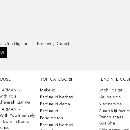
tivă a litigiilor
Termeni și Condiții
UI
ODUSE
TOP CATEGORII
TENDINȚE COS
 ARMANI -
Makeup
Unghii cu gel
with You
Parfumuri barbati
Ulei de ricin
- Khamrah Qahwa
Parfumuri dama
Niacinamide
 ARMANI -
Parfumuri
Cum să îți faci 
With You Intensely
French acasă
Fond de ten
 - Born in Roma
Gua Sha
Parfumuri barbati -
tense