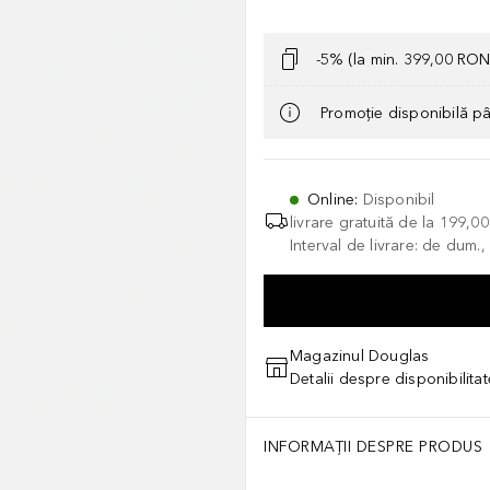
-5% (la min. 399,00 RON
Promoție disponibilă p
Online
:
Disponibil
livrare gratuită de la
199,0
Interval de livrare: de dum.
Magazinul Douglas
Detalii despre disponibilita
INFORMAȚII DESPRE PRODUS