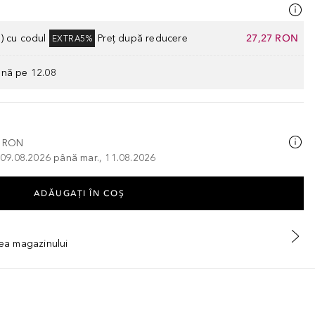
) cu codul
Preț după reducere
27,27 RON
EXTRA5%
ână pe 12.08
0 RON
, 09.08.2026 până mar., 11.08.2026
ADĂUGAȚI ÎN COŞ
tea magazinului