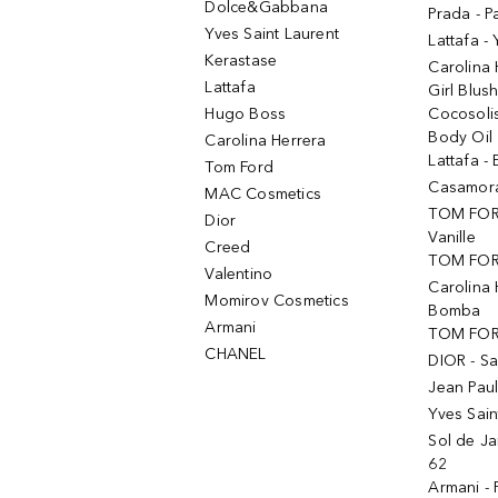
Dolce&Gabbana
Prada - P
Yves Saint Laurent
Lattafa -
Kerastase
Carolina
Lattafa
Girl Blus
Hugo Boss
Cocosoli
Body Oil
Carolina Herrera
Lattafa - 
Tom Ford
Casamorat
MAC Cosmetics
TOM FOR
Dior
Vanille
Creed
TOM FORD
Valentino
Carolina 
Momirov Cosmetics
Bomba
Armani
TOM FORD
CHANEL
DIOR - Sa
Jean Paul
Yves Sain
Sol de Ja
62
Armani -