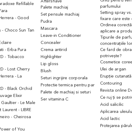
Ghid pentru veri
Aftershave
aradoxe Refillable
parfumului
Palete machiaj
 Yara
Setting spray vs
Set pensule machiaj
 Herrera - Good
fixare care este
Pudra
h
Ordinea corectă
Mascara
s - Choco Sun Tan
aplicare a prod
Leave-in Conditioner
Tipurile de parfu
Eclaire
Concealer
concentrațiile lo
i - Erba Pura
Crema antirid
Ce fard de obraz
potrivește?
D - Tobacco
Highlighter
Cosmetice core
Lip gloss
 - Lost Cherry
Ulei de argan
Blush
Herrera - La
Erupție cutanată
Seturi ingrijire corporala
Contouring
Protectie termica pentru par
 - Black Orchid
Revista online 
Palete de machiaj si seturi
uvage Elixir
Ce ruj ți se potr
Ser vitamina C
 Gaultier - Le Male
Acid salicilic
t Laurent - LIBRE
Aplicarea uleiul
neiro - Cheirosa
Acid lactic
Protejarea părul
 Power of You