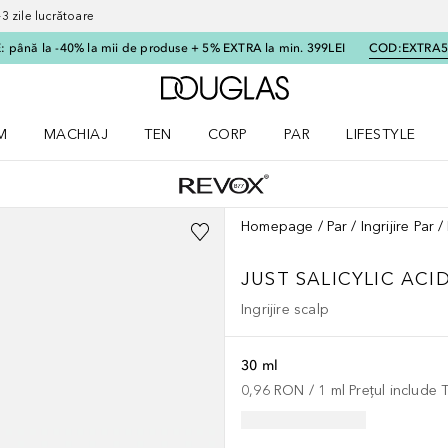
 zile lucrătoare
 până la -40% la mii de produse + 5% EXTRA la min. 399LEI
COD:
EXTRA
Către pagina principală
M
MACHIAJ
TEN
CORP
PAR
LIFESTYLE
dere meniu Parfum
Deschidere meniu Machiaj
Deschidere meniu Ten
Deschidere meniu Corp
Deschidere meniu Par
Deschidere meni
Homepage
Par
Ingrijire Par
JUST
SALICYLIC ACI
Ingrijire scalp
30 ml
0,96 RON
 / 
1
ml
Prețul include