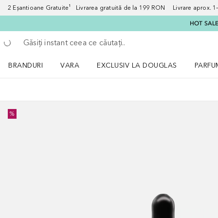
2 Eșantioane Gratuite¹ Livrarea gratuită de la 199 RON Livrare aprox. 1–3
HOT SALE:
Înapoi
Executați căutarea
BRANDURI
VARA
EXCLUSIV LA DOUGLAS
PARFU
Deschidere meniu BRANDURI
Deschidere meniu VARA
Deschi
%