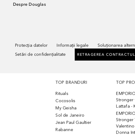
Despre Douglas
Protecția datelor
Informații legale
Soluționarea alterna
Setări de confidențialitate
RETRAGEREA CONTRACTUL
TOP BRANDURI
TOP PR
Rituals
EMPORIO
Stronger 
Cocosolis
Lattafa 
My Geisha
EMPORIO
Sol de Janeiro
Stronger 
Jean Paul Gaultier
Valentino
Rabanne
Donna In