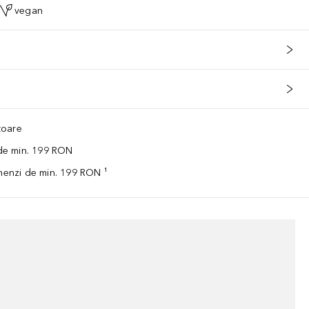
vegan
ătoare
 de min. 199 RON
omenzi de min. 199 RON ¹