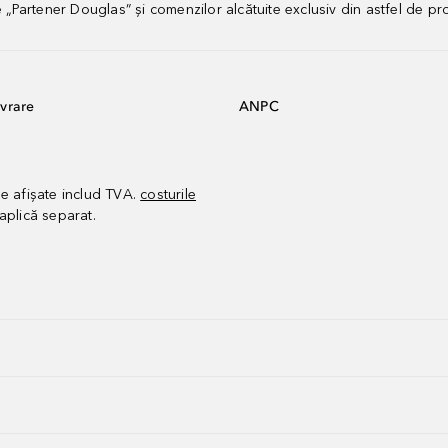
artener Douglas” și comenzilor alcătuite exclusiv din astfel de pr
vrare
ANPC
le afișate includ TVA.
costurile
aplică separat.