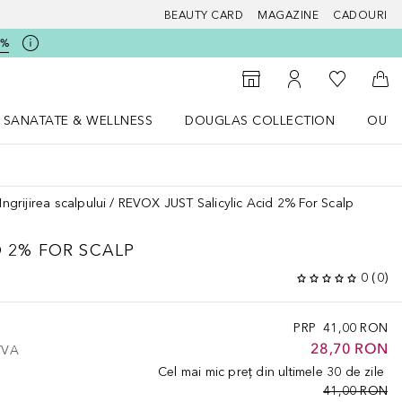
BEAUTY CARD
MAGAZINE
CADOURI
5%
 Douglas
Către List
Către Găsire magazin
Către Contul meu
Căt
SANATATE & WELLNESS
DOUGLAS COLLECTION
OUTL
u Lifestyle
Deschidere meniu SANATATE & WELLNESS
Deschidere meniu Douglas Collectio
Ingrijirea scalpului
REVOX JUST Salicylic Acid 2% For Scalp
D 2% FOR SCALP
0
(
0
)
PRP
41,00 RON
28,70 RON
 TVA
Cel mai mic preț din ultimele 30 de zile
41,00 RON