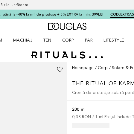
 zile lucrătoare
 până la -40% la mii de produse + 5% EXTRA la min. 399LEI
COD:
EXTRA
Către pagina principală
M
MACHIAJ
TEN
CORP
PAR
LIFESTYLE
dere meniu Parfum
Deschidere meniu Machiaj
Deschidere meniu Ten
Deschidere meniu Corp
Deschidere meniu Par
Deschidere meni
Homepage
Corp
Solare & Pr
THE RITUAL OF KAR
Cremă de protecție solară pen
200 ml
0,38 RON
 / 
1
ml
Prețul include