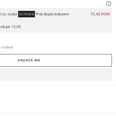
) cu codul
Preț după reducere
72,42 RON
EXTRA5%
ână pe 12.08
n curând
ANUNȚĂ-MĂ