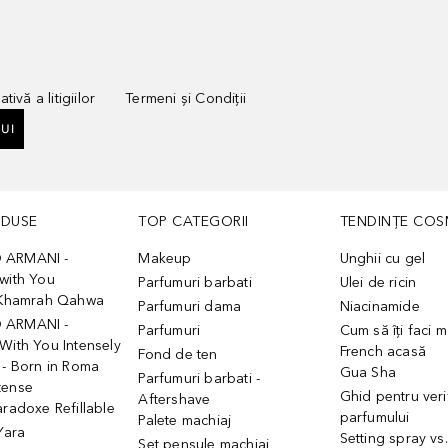
tivă a litigiilor
Termeni și Condiții
UI
ODUSE
TOP CATEGORII
TENDINȚE COS
 ARMANI -
Makeup
Unghii cu gel
with You
Parfumuri barbati
Ulei de ricin
- Khamrah Qahwa
Parfumuri dama
Niacinamide
 ARMANI -
Parfumuri
Cum să îți faci 
With You Intensely
French acasă
Fond de ten
 - Born in Roma
Gua Sha
Parfumuri barbati -
tense
Ghid pentru veri
Aftershave
aradoxe Refillable
parfumului
Palete machiaj
 Yara
Setting spray vs
Set pensule machiaj