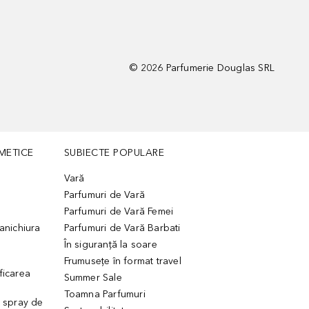
©
2026
Parfumerie Douglas SRL
METICE
SUBIECTE POPULARE
Vară
Parfumuri de Vară
Parfumuri de Vară Femei
manichiura
Parfumuri de Vară Barbati
În siguranță la soare
Frumusețe în format travel
ficarea
Summer Sale
Toamna Parfumuri
. spray de