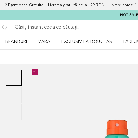
2 Eșantioane Gratuite¹ Livrarea gratuită de la 199 RON Livrare aprox. 1–3
HOT SALE:
Înapoi
Executați căutarea
BRANDURI
VARA
EXCLUSIV LA DOUGLAS
PARFU
Deschidere meniu BRANDURI
Deschidere meniu VARA
Deschi
%