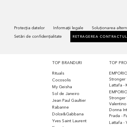
Protecția datelor
Informații legale
Soluționarea alterna
Setări de confidențialitate
RETRAGEREA CONTRACTUL
TOP BRANDURI
TOP PR
Rituals
EMPORIO
Stronger 
Cocosolis
Lattafa 
My Geisha
EMPORIO
Sol de Janeiro
Stronger 
Jean Paul Gaultier
Valentino
Rabanne
Donna In
Dolce&Gabbana
Prada - P
Yves Saint Laurent
Lattafa -