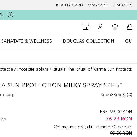
BEAUTY CARD
MAGAZINE
CADOURI
5%
 Douglas
Către List
Către Găsire magazin
Către Contul meu
Căt
SANATATE & WELLNESS
DOUGLAS COLLECTION
OUTL
u Lifestyle
Deschidere meniu SANATATE & WELLNESS
Deschidere meniu Douglas Collectio
otectie
Protectie solara
Rituals The Ritual of Karma Sun Protectio
MA
SUN PROTECTION MILKY SPRAY SPF 50
tru corp
0
(
0
)
PRP
99,00 RON
76,23 RON
 TVA
Cel mai mic preț din ultimele 30 de zile
99,00 RON