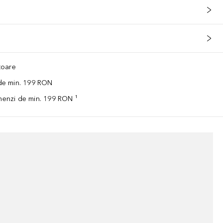
ătoare
 de min. 199 RON
omenzi de min. 199 RON ¹