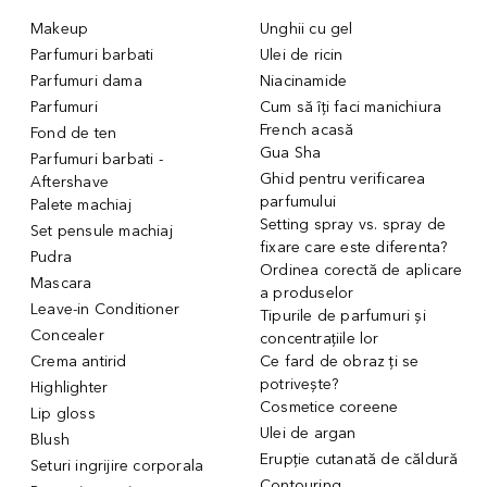
Makeup
Unghii cu gel
Parfumuri barbati
Ulei de ricin
Parfumuri dama
Niacinamide
Parfumuri
Cum să îți faci manichiura
French acasă
Fond de ten
Gua Sha
Parfumuri barbati -
Ghid pentru verificarea
Aftershave
parfumului
Palete machiaj
Setting spray vs. spray de
Set pensule machiaj
fixare care este diferenta?
Pudra
Ordinea corectă de aplicare
Mascara
a produselor
Leave-in Conditioner
Tipurile de parfumuri și
Concealer
concentrațiile lor
Crema antirid
Ce fard de obraz ți se
potrivește?
Highlighter
Cosmetice coreene
Lip gloss
Ulei de argan
Blush
Erupție cutanată de căldură
Seturi ingrijire corporala
Contouring