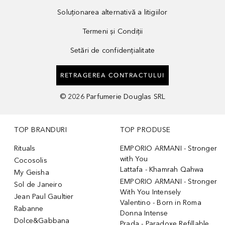
Soluționarea alternativă a litigiilor
Termeni și Condiții
Setări de confidențialitate
RETRAGEREA CONTRACTULUI
©
2026
Parfumerie Douglas SRL
TOP BRANDURI
TOP PRODUSE
Rituals
EMPORIO ARMANI - Stronger
with You
Cocosolis
Lattafa - Khamrah Qahwa
My Geisha
EMPORIO ARMANI - Stronger
Sol de Janeiro
With You Intensely
Jean Paul Gaultier
Valentino - Born in Roma
Rabanne
Donna Intense
Dolce&Gabbana
Prada - Paradoxe Refillable