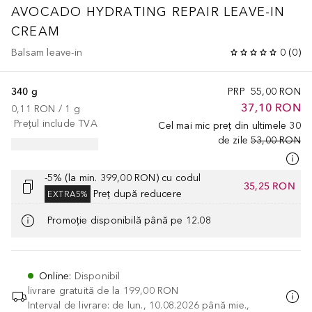
AVOCADO HYDRATING REPAIR LEAVE-IN
CREAM
Balsam leave-in
0
(
0
)
340 g
PRP
55,00 RON
37,10 RON
0,11 RON
 / 
1
g
Prețul include TVA
Cel mai mic preț din ultimele 30
de zile
53,00 RON
-5% (la min. 399,00 RON) cu codul
35,25 RON
Preț după reducere
EXTRA5%
Promoție disponibilă până pe 12.08
Online
:
Disponibil
livrare gratuită de la
199,00 RON
Interval de livrare: de lun., 10.08.2026 până mie.,